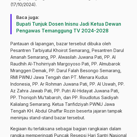
(17/10/2024).
Baca juga:
Bupati Tunjuk Dosen Inisnu Jadi Ketua Dewan
Pengawas Temanggung TV 2024-2028
Pantauan di lapangan, bazar tersebut dibuka oleh
Pesantren Tarbiyatul Khoirot Semarang, Pesantren Darul
Amanah Semarang, PP. Alwasilah Juwana Pati, PP. Al
Raudhih Al-Thohirriyah Margoyoso Pati, PP. Almubarok
Mranggen Demak, PP. Darul Falah Besongo Semarang,
RMI PWNU Jawa Tengah dan PT. Menara Kudus
Indonesia, PP. Ar Rohman Juwana Pati, PP. Al Uswah, PP.
Az Zahra Jawab Pati, PP. Putri Al-Hidayat Juwana Pati,
PP. Thoriqoh Mu’tabaroh, dan PP. Roudlotus Saidiyah
Kalialang Semarang. Ketua Tanfidziyah PWNU Jawa
Tengah KH. Abdul Ghaffar Rozin beserta jajaran tampak
meninjau stand-stand bazar tersebut.
Kegiaan itu terlaksana sebagai bagian rangkaian dalam
rangka memperingati Puncak Resepsi Hari Santri Nasional