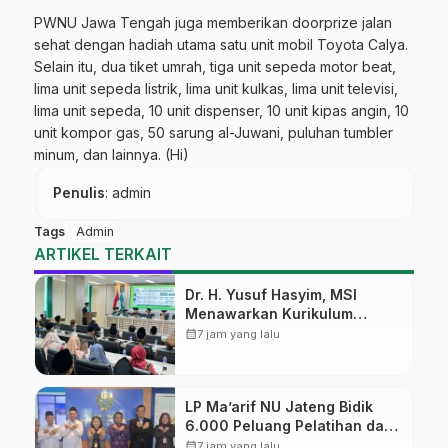
PWNU Jawa Tengah juga memberikan doorprize jalan
sehat dengan hadiah utama satu unit mobil Toyota Calya.
Selain itu, dua tiket umrah, tiga unit sepeda motor beat,
lima unit sepeda listrik, lima unit kulkas, lima unit televisi,
lima unit sepeda, 10 unit dispenser, 10 unit kipas angin, 10
unit kompor gas, 50 sarung al-Juwani, puluhan tumbler
minum, dan lainnya. (Hi)
Penulis
: admin
Tags
Admin
ARTIKEL TERKAIT
Dr. H. Yusuf Hasyim, MSI
Menawarkan Kurikulum
Diversifikasi, Harapan Baru
calendar_month
7 jam yang lalu
dalam dunia pendidikan
LP Ma’arif NU Jateng Bidik
6.000 Peluang Pelatihan dan
Sertifikasi bagi Lulusan SMK
calendar_month
7 jam yang lalu