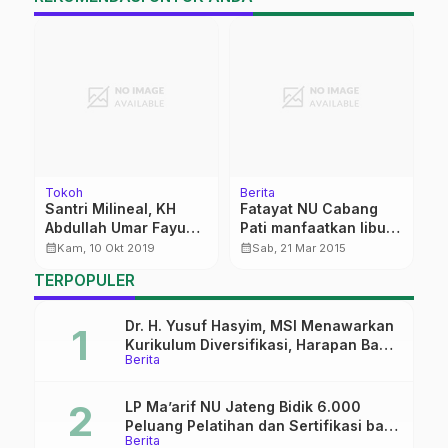
Tokoh
Berita
Be
Santri Milineal, KH
Fatayat NU Cabang
L
Abdullah Umar Fayumi
Pati manfaatkan libur
K
(Gus Umar)
Nyepi untuk Latihan
S
calendar_month
calendar_month
calendar_month
Kam, 10 Okt 2019
Sab, 21 Mar 2015
Kader Lanjutan
TERPOPULER
Dr. H. Yusuf Hasyim, MSI Menawarkan
Kurikulum Diversifikasi, Harapan Baru
Berita
dalam dunia pendidikan
LP Ma’arif NU Jateng Bidik 6.000
Peluang Pelatihan dan Sertifikasi bagi
Berita
Lulusan SMK