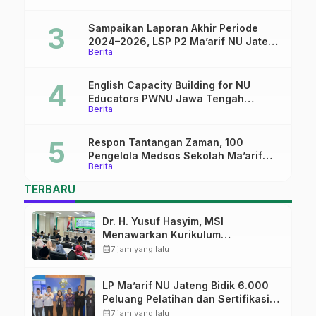
Sampaikan Laporan Akhir Periode
2024–2026, LSP P2 Ma’arif NU Jateng
Berita
Mantapkan Sinergi Link and Match
English Capacity Building for NU
Educators PWNU Jawa Tengah
Berita
Batch#4; Membuka Jalan Menuju
Masa Depan
Respon Tantangan Zaman, 100
Pengelola Medsos Sekolah Ma’arif
Berita
Pekalongan Ikuti Pelatihan Literasi
Digital
TERBARU
Dr. H. Yusuf Hasyim, MSI
Menawarkan Kurikulum
Diversifikasi, Harapan Baru dalam
calendar_month
7 jam yang lalu
dunia pendidikan
LP Ma’arif NU Jateng Bidik 6.000
Peluang Pelatihan dan Sertifikasi
bagi Lulusan SMK
calendar_month
7 jam yang lalu