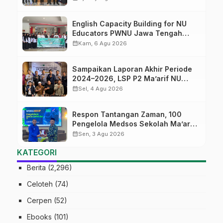
English Capacity Building for NU
Educators PWNU Jawa Tengah
Batch#4; Membuka Jalan Menuju
calendar_month
Kam, 6 Agu 2026
Masa Depan
Sampaikan Laporan Akhir Periode
2024–2026, LSP P2 Ma’arif NU
Jateng Mantapkan Sinergi Link and
calendar_month
Sel, 4 Agu 2026
Match
Respon Tantangan Zaman, 100
Pengelola Medsos Sekolah Ma’arif
Pekalongan Ikuti Pelatihan Literasi
calendar_month
Sen, 3 Agu 2026
Digital
KATEGORI
Berita
(2,296)
Celoteh
(74)
Cerpen
(52)
Ebooks
(101)