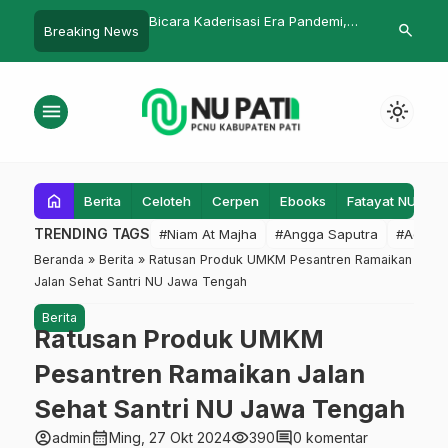
, Ya Sholawat Nabi
Bicara Kaderisasi Era Pandemi,
Puncak Harl
search
Breaking News
NU Gembong : Militan Saja Nggak
Purworejo Ke
Cukup
menu
light_mode
home
Berita
Celoteh
Cerpen
Ebooks
Fatayat NU
F
TRENDING TAGS
#Niam At Majha
#Angga Saputra
#Admin
Beranda
»
Berita
»
Ratusan Produk UMKM Pesantren Ramaikan
Jalan Sehat Santri NU Jawa Tengah
Berita
Ratusan Produk UMKM
Pesantren Ramaikan Jalan
Sehat Santri NU Jawa Tengah
account_circle
calendar_month
visibility
comment
admin
Ming, 27 Okt 2024
390
0 komentar