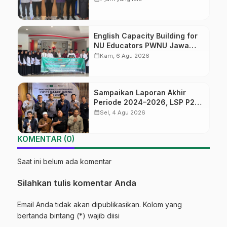
English Capacity Building for
NU Educators PWNU Jawa
Tengah Batch#4; Membuka
calendar_month
Kam, 6 Agu 2026
Jalan Menuju Masa Depan
Sampaikan Laporan Akhir
Periode 2024–2026, LSP P2
Ma’arif NU Jateng Mantapkan
calendar_month
Sel, 4 Agu 2026
Sinergi Link and Match
KOMENTAR (0)
Saat ini belum ada komentar
Silahkan tulis komentar Anda
Email Anda tidak akan dipublikasikan. Kolom yang
bertanda bintang (*) wajib diisi