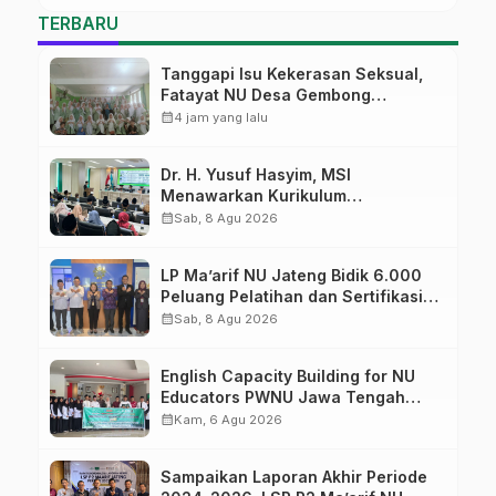
Masa Depan
TERBARU
Tanggapi Isu Kekerasan Seksual,
Fatayat NU Desa Gembong
Datangkan Aktifis HAM
calendar_month
4 jam yang lalu
Dr. H. Yusuf Hasyim, MSI
Menawarkan Kurikulum
Diversifikasi, Harapan Baru dalam
calendar_month
Sab, 8 Agu 2026
dunia pendidikan
LP Ma’arif NU Jateng Bidik 6.000
Peluang Pelatihan dan Sertifikasi
bagi Lulusan SMK
calendar_month
Sab, 8 Agu 2026
English Capacity Building for NU
Educators PWNU Jawa Tengah
Batch#4; Membuka Jalan Menuju
calendar_month
Kam, 6 Agu 2026
Masa Depan
Sampaikan Laporan Akhir Periode