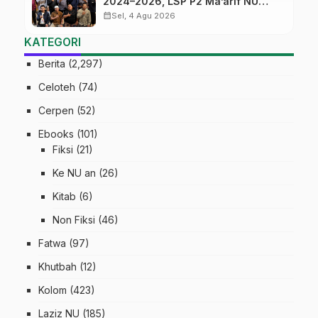
2024–2026, LSP P2 Ma’arif NU
Jateng Mantapkan Sinergi Link and
calendar_month
Sel, 4 Agu 2026
Match
KATEGORI
Berita
(2,297)
Celoteh
(74)
Cerpen
(52)
Ebooks
(101)
Fiksi
(21)
Ke NU an
(26)
Kitab
(6)
Non Fiksi
(46)
Fatwa
(97)
Khutbah
(12)
Kolom
(423)
Laziz NU
(185)