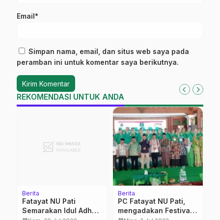
Email*
Simpan nama, email, dan situs web saya pada
peramban ini untuk komentar saya berikutnya.
REKOMENDASI UNTUK ANDA
Berita
Berita
Be
di
Fatayat NU Pati
PC Fatayat NU Pati,
K
i
Semarakan Idul Adha
mengadakan Festival
C
dengan Twibonse
Rebana Se Kab Pati
P