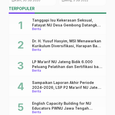
calendar_month
calendar_month
calendar_month
Kam, 30 Jul 2020
Ming, 3 Jul 2022
B
TERPOPULER
S
J
Tanggapi Isu Kekerasan Seksual,
Fatayat NU Desa Gembong Datangkan
Berita
Aktifis HAM
Dr. H. Yusuf Hasyim, MSI Menawarkan
Kurikulum Diversifikasi, Harapan Baru
Berita
dalam dunia pendidikan
LP Ma’arif NU Jateng Bidik 6.000
Peluang Pelatihan dan Sertifikasi bagi
Berita
Lulusan SMK
Sampaikan Laporan Akhir Periode
2024–2026, LSP P2 Ma’arif NU Jateng
Berita
Mantapkan Sinergi Link and Match
English Capacity Building for NU
Educators PWNU Jawa Tengah
Berita
Batch#4; Membuka Jalan Menuju