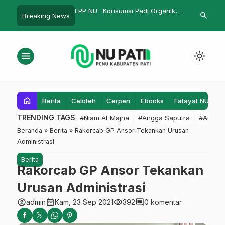
 Pati Gelar Seminar
LPP NU : Konsumsi Padi Organik,
Nalar Kritis 
search
Breaking News
n Politik Perempuan
Cara Sehat Bersahabat dengan
Shiddiq
Covid
menu
light_mode
home
Berita
Celoteh
Cerpen
Ebooks
Fatayat NU
F
TRENDING TAGS
#Niam At Majha
#Angga Saputra
#Admin
Beranda
»
Berita
»
Rakorcab GP Ansor Tekankan Urusan
Administrasi
Berita
Rakorcab GP Ansor Tekankan
Urusan Administrasi
account_circle
calendar_month
visibility
comment
admin
Kam, 23 Sep 2021
392
0 komentar