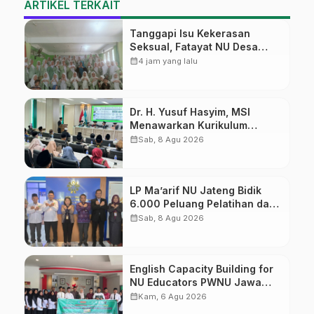
ARTIKEL TERKAIT
Tanggapi Isu Kekerasan
Seksual, Fatayat NU Desa
Gembong Datangkan Aktifis
calendar_month
4 jam yang lalu
HAM
Dr. H. Yusuf Hasyim, MSI
Menawarkan Kurikulum
Diversifikasi, Harapan Baru
calendar_month
Sab, 8 Agu 2026
dalam dunia pendidikan
LP Ma’arif NU Jateng Bidik
6.000 Peluang Pelatihan dan
Sertifikasi bagi Lulusan SMK
calendar_month
Sab, 8 Agu 2026
English Capacity Building for
NU Educators PWNU Jawa
Tengah Batch#4; Membuka
calendar_month
Kam, 6 Agu 2026
Jalan Menuju Masa Depan