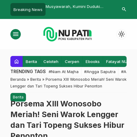
warah, Kumini Duduki
Sekolah Sebagai Tempat
Para Sop
search
Breaking News
an Ketua Muslimat NU
Pembentukan Karakter Anak
Halalbihal
ejo
menu
light_mode
home
Berita
Celoteh
Cerpen
Ebooks
Fatayat NU
F
TRENDING TAGS
#Niam At Majha
#Angga Saputra
#Admin
Beranda
»
Berita
»
Porsema XIII Wonosobo Meriah! Seni Warok
Lengger dan Tari Topeng Sukses Hibur Penonton
Berita
Porsema XIII Wonosobo
Meriah! Seni Warok Lengger
dan Tari Topeng Sukses Hibur
Penonton