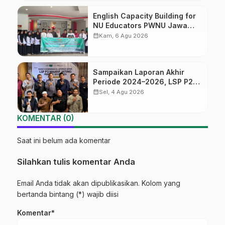
English Capacity Building for
NU Educators PWNU Jawa
Tengah Batch#4; Membuka
calendar_month
Kam, 6 Agu 2026
Jalan Menuju Masa Depan
Sampaikan Laporan Akhir
Periode 2024–2026, LSP P2
Ma’arif NU Jateng Mantapkan
calendar_month
Sel, 4 Agu 2026
Sinergi Link and Match
KOMENTAR (0)
Saat ini belum ada komentar
Silahkan tulis komentar Anda
Email Anda tidak akan dipublikasikan. Kolom yang
bertanda bintang (*) wajib diisi
Komentar*