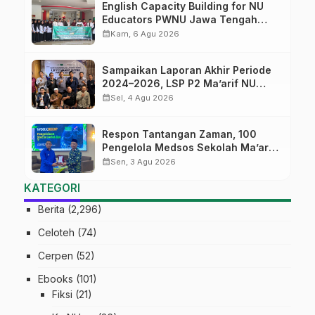
English Capacity Building for NU
Educators PWNU Jawa Tengah
Batch#4; Membuka Jalan Menuju
calendar_month
Kam, 6 Agu 2026
Masa Depan
Sampaikan Laporan Akhir Periode
2024–2026, LSP P2 Ma’arif NU
Jateng Mantapkan Sinergi Link and
calendar_month
Sel, 4 Agu 2026
Match
Respon Tantangan Zaman, 100
Pengelola Medsos Sekolah Ma’arif
Pekalongan Ikuti Pelatihan Literasi
calendar_month
Sen, 3 Agu 2026
Digital
KATEGORI
Berita
(2,296)
Celoteh
(74)
Cerpen
(52)
Ebooks
(101)
Fiksi
(21)