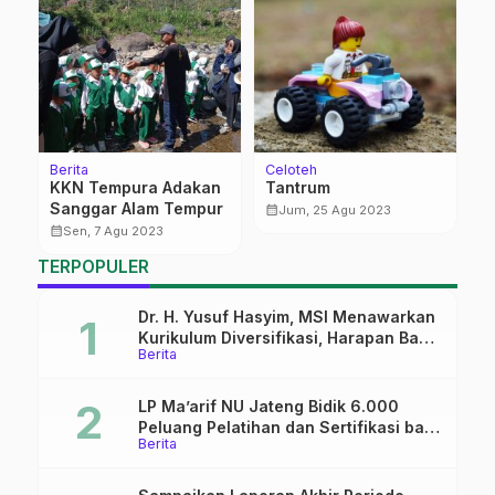
Berita
Celoteh
Be
KKN Tempura Adakan
Tantrum
E
Sanggar Alam Tempur
K
calendar_month
Jum, 25 Agu 2023
g
K
calendar_month
calendar_month
Sen, 7 Agu 2023
TERPOPULER
Dr. H. Yusuf Hasyim, MSI Menawarkan
Kurikulum Diversifikasi, Harapan Baru
Berita
dalam dunia pendidikan
LP Ma’arif NU Jateng Bidik 6.000
Peluang Pelatihan dan Sertifikasi bagi
Berita
Lulusan SMK