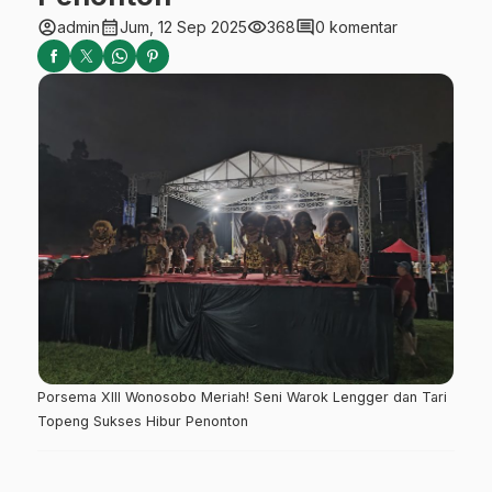
account_circle
calendar_month
visibility
comment
admin
Jum, 12 Sep 2025
368
0 komentar
Porsema XIII Wonosobo Meriah! Seni Warok Lengger dan Tari
Topeng Sukses Hibur Penonton