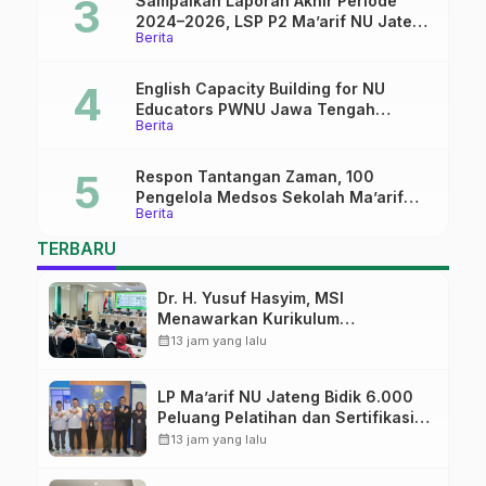
Sampaikan Laporan Akhir Periode
2024–2026, LSP P2 Ma’arif NU Jateng
Berita
Mantapkan Sinergi Link and Match
English Capacity Building for NU
Educators PWNU Jawa Tengah
Berita
Batch#4; Membuka Jalan Menuju
Masa Depan
Respon Tantangan Zaman, 100
Pengelola Medsos Sekolah Ma’arif
Berita
Pekalongan Ikuti Pelatihan Literasi
Digital
TERBARU
Dr. H. Yusuf Hasyim, MSI
Menawarkan Kurikulum
Diversifikasi, Harapan Baru dalam
calendar_month
13 jam yang lalu
dunia pendidikan
LP Ma’arif NU Jateng Bidik 6.000
Peluang Pelatihan dan Sertifikasi
bagi Lulusan SMK
calendar_month
13 jam yang lalu