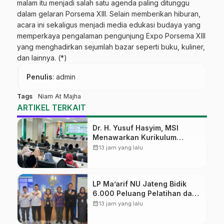
malam itu menjadi salah satu agenda paling ditunggu
dalam gelaran Porsema XIII. Selain memberikan hiburan,
acara ini sekaligus menjadi media edukasi budaya yang
memperkaya pengalaman pengunjung Expo Porsema XIII
yang menghadirkan sejumlah bazar seperti buku, kuliner,
dan lainnya. (*)
Penulis
: admin
Tags
Niam At Majha
ARTIKEL TERKAIT
Dr. H. Yusuf Hasyim, MSI
Menawarkan Kurikulum
Diversifikasi, Harapan Baru
calendar_month
13 jam yang lalu
dalam dunia pendidikan
LP Ma’arif NU Jateng Bidik
6.000 Peluang Pelatihan dan
Sertifikasi bagi Lulusan SMK
calendar_month
13 jam yang lalu