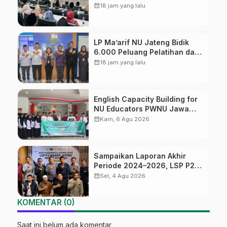
Diversifikasi, Harapan Baru
calendar_month
18 jam yang lalu
dalam dunia pendidikan
LP Ma’arif NU Jateng Bidik
6.000 Peluang Pelatihan dan
Sertifikasi bagi Lulusan SMK
calendar_month
18 jam yang lalu
English Capacity Building for
NU Educators PWNU Jawa
Tengah Batch#4; Membuka
calendar_month
Kam, 6 Agu 2026
Jalan Menuju Masa Depan
Sampaikan Laporan Akhir
Periode 2024–2026, LSP P2
Ma’arif NU Jateng Mantapkan
calendar_month
Sel, 4 Agu 2026
Sinergi Link and Match
KOMENTAR (0)
Saat ini belum ada komentar