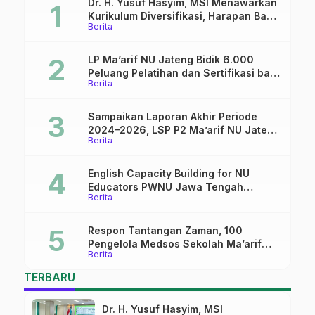
Dr. H. Yusuf Hasyim, MSI Menawarkan
Kurikulum Diversifikasi, Harapan Baru
Berita
dalam dunia pendidikan
LP Ma’arif NU Jateng Bidik 6.000
Peluang Pelatihan dan Sertifikasi bagi
Berita
Lulusan SMK
Sampaikan Laporan Akhir Periode
2024–2026, LSP P2 Ma’arif NU Jateng
Berita
Mantapkan Sinergi Link and Match
English Capacity Building for NU
Educators PWNU Jawa Tengah
Berita
Batch#4; Membuka Jalan Menuju
Masa Depan
Respon Tantangan Zaman, 100
Pengelola Medsos Sekolah Ma’arif
Berita
Pekalongan Ikuti Pelatihan Literasi
Digital
TERBARU
Dr. H. Yusuf Hasyim, MSI