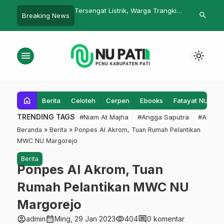
 Tarbiyatul Banin
Tersengat Listrik, Warga Trangkil
Program GLM 
search
Breaking News
cana Puting Beliung.
Dapat Bantuan dari Lazisnu
Diteliti Maha
menu
light_mode
home
Berita
Celoteh
Cerpen
Ebooks
Fatayat NU
F
TRENDING TAGS
#Niam At Majha
#Angga Saputra
#Admin
Beranda
»
Berita
»
Ponpes Al Akrom, Tuan Rumah Pelantikan
MWC NU Margorejo
Berita
Ponpes Al Akrom, Tuan
Rumah Pelantikan MWC NU
Margorejo
account_circle
calendar_month
visibility
comment
admin
Ming, 29 Jan 2023
404
0 komentar