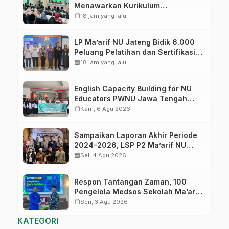
Menawarkan Kurikulum
Diversifikasi, Harapan Baru dalam
calendar_month
18 jam yang lalu
dunia pendidikan
LP Ma’arif NU Jateng Bidik 6.000
Peluang Pelatihan dan Sertifikasi
bagi Lulusan SMK
calendar_month
18 jam yang lalu
English Capacity Building for NU
Educators PWNU Jawa Tengah
Batch#4; Membuka Jalan Menuju
calendar_month
Kam, 6 Agu 2026
Masa Depan
Sampaikan Laporan Akhir Periode
2024–2026, LSP P2 Ma’arif NU
Jateng Mantapkan Sinergi Link and
calendar_month
Sel, 4 Agu 2026
Match
Respon Tantangan Zaman, 100
Pengelola Medsos Sekolah Ma’arif
Pekalongan Ikuti Pelatihan Literasi
calendar_month
Sen, 3 Agu 2026
Digital
KATEGORI