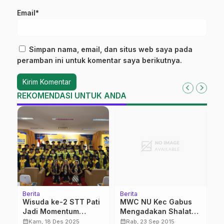
Email*
Simpan nama, email, dan situs web saya pada
peramban ini untuk komentar saya berikutnya.
REKOMENDASI UNTUK ANDA
Berita
Berita
Be
Wisuda ke-2 STT Pati
MWC NU Kec Gabus
I
Jadi Momentum
Mengadakan Shalat
u
Penguatan Link and
Istisqa’
L
calendar_month
calendar_month
calendar_month
Kam, 18 Des 2025
Rab, 23 Sep 2015