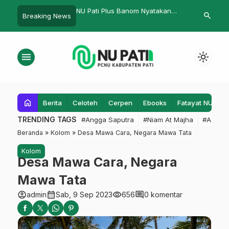
lus Banom Nyatakan
Ribuan Mustahik di Pati Mendapat
Emergency C
search
Breaking News
…
ng Pemerintah Tumpas
Modal Usaha dari Baznas Jateng
menu
light_mode
home
Berita
Celoteh
Cerpen
Ebooks
Fatayat NU
F
TRENDING TAGS
#Angga Saputra
#Niam At Majha
#Admin
Beranda
»
Kolom
»
Desa Mawa Cara, Negara Mawa Tata
Kolom
Desa Mawa Cara, Negara
Mawa Tata
account_circle
calendar_month
visibility
comment
admin
Sab, 9 Sep 2023
656
0 komentar