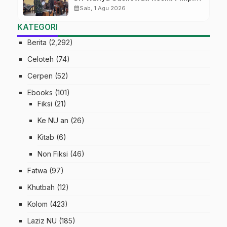
MTs Ma’arif Sapuran
calendar_month
Sab, 1 Agu 2026
KATEGORI
Berita
(2,292)
Celoteh
(74)
Cerpen
(52)
Ebooks
(101)
Fiksi
(21)
Ke NU an
(26)
Kitab
(6)
Non Fiksi
(46)
Fatwa
(97)
Khutbah
(12)
Kolom
(423)
Laziz NU
(185)