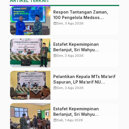
ARTIKEL TERKAIT
Respon Tantangan Zaman,
100 Pengelola Medsos
Sekolah Ma’arif Pekalongan
calendar_month
Sen, 3 Agu 2026
Ikuti Pelatihan Literasi Digital
Estafet Kepemimpinan
Berlanjut, Sri Wahyu
Susilowati Resmi Pimpin MTs
calendar_month
Sen, 3 Agu 2026
Ma’arif Sapuran
Pelantikan Kepala MTs Ma’arif
Sapuran, LP Ma’arif NU
Wonosobo Tekankan Lima
calendar_month
Sen, 3 Agu 2026
Amanah Kepemimpinan
Nahdliyah
Estafet Kepemimpinan
Berlanjut, Sri Wahyu
Susilowati Resmi Pimpin MTs
calendar_month
Sab, 1 Agu 2026
Ma’arif Sapuran