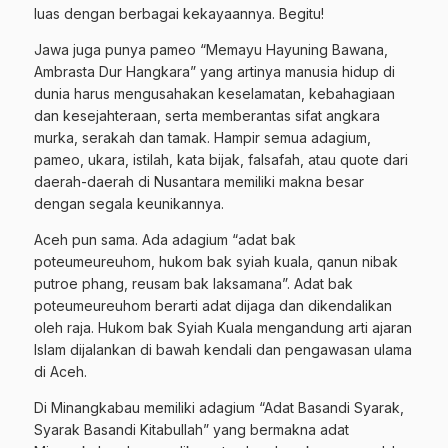
luas dengan berbagai kekayaannya. Begitu!
Jawa juga punya pameo “Memayu Hayuning Bawana,
Ambrasta Dur Hangkara” yang artinya manusia hidup di
dunia harus mengusahakan keselamatan, kebahagiaan
dan kesejahteraan, serta memberantas sifat angkara
murka, serakah dan tamak. Hampir semua adagium,
pameo, ukara, istilah, kata bijak, falsafah, atau quote dari
daerah-daerah di Nusantara memiliki makna besar
dengan segala keunikannya.
Aceh pun sama. Ada adagium “adat bak
poteumeureuhom, hukom bak syiah kuala, qanun nibak
putroe phang, reusam bak laksamana”. Adat bak
poteumeureuhom berarti adat dijaga dan dikendalikan
oleh raja. Hukom bak Syiah Kuala mengandung arti ajaran
Islam dijalankan di bawah kendali dan pengawasan ulama
di Aceh.
Di Minangkabau memiliki adagium “Adat Basandi Syarak,
Syarak Basandi Kitabullah” yang bermakna adat