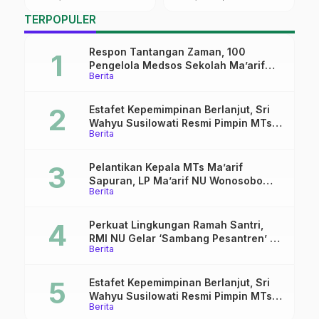
Match Bersama PCNU
P
TERPOPULER
Pati
Respon Tantangan Zaman, 100
Pengelola Medsos Sekolah Ma’arif
Berita
Pekalongan Ikuti Pelatihan Literasi
Digital
Estafet Kepemimpinan Berlanjut, Sri
Wahyu Susilowati Resmi Pimpin MTs
Berita
Ma’arif Sapuran
Pelantikan Kepala MTs Ma’arif
Sapuran, LP Ma’arif NU Wonosobo
Berita
Tekankan Lima Amanah
Kepemimpinan Nahdliyah
Perkuat Lingkungan Ramah Santri,
RMI NU Gelar ‘Sambang Pesantren’ di
Berita
Pati
Estafet Kepemimpinan Berlanjut, Sri
Wahyu Susilowati Resmi Pimpin MTs
Berita
Ma’arif Sapuran