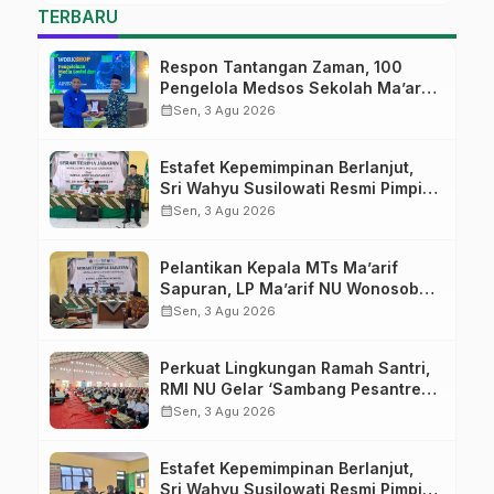
TERBARU
Respon Tantangan Zaman, 100
Pengelola Medsos Sekolah Ma’arif
Pekalongan Ikuti Pelatihan Literasi
calendar_month
Sen, 3 Agu 2026
Digital
Estafet Kepemimpinan Berlanjut,
Sri Wahyu Susilowati Resmi Pimpin
MTs Ma’arif Sapuran
calendar_month
Sen, 3 Agu 2026
Pelantikan Kepala MTs Ma’arif
Sapuran, LP Ma’arif NU Wonosobo
Tekankan Lima Amanah
calendar_month
Sen, 3 Agu 2026
Kepemimpinan Nahdliyah
Perkuat Lingkungan Ramah Santri,
RMI NU Gelar ‘Sambang Pesantren’
di Pati
calendar_month
Sen, 3 Agu 2026
Estafet Kepemimpinan Berlanjut,
Sri Wahyu Susilowati Resmi Pimpin