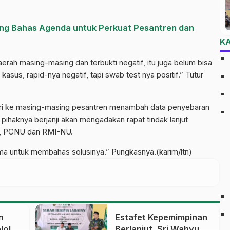
teng Bahas Agenda untuk Perkuat Pesantren dan
K
aerah masing-masing dan terbukti negatif, itu juga belum bisa
asus, rapid-nya negatif, tapi swab test nya positif.” Tutur
tri ke masing-masing pesantren menambah data penyebaran
, pihaknya berjanji akan mengadakan rapat tindak lanjut
9, PCNU dan RMI-NU.
a untuk membahas solusinya.” Pungkasnya.(karim/ltn)
n
Estafet Kepemimpinan
lola
Berlanjut, Sri Wahyu