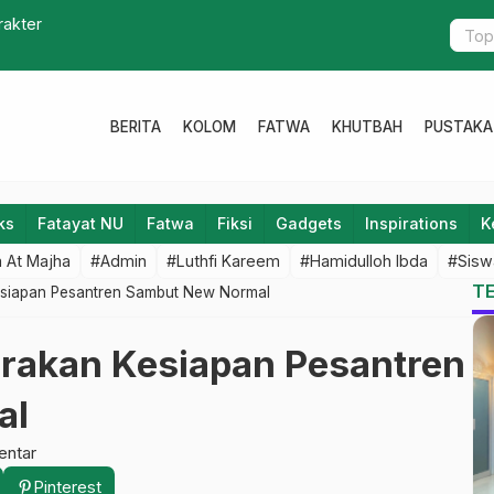
rakter
Luwur Maka
BERITA
KOLOM
FATWA
KHUTBAH
PUSTAKA
ks
Fatayat NU
Fatwa
Fiksi
Gadgets
Inspirations
K
 At Majha
#Admin
#Luthfi Kareem
#Hamidulloh Ibda
#Sisw
T
esiapan Pesantren Sambut New Normal
arakan Kesiapan Pesantren
al
entar
Pinterest