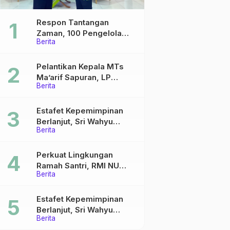
Respon Tantangan
Zaman, 100 Pengelola
Berita
Medsos Sekolah Ma’arif
Pekalongan Ikuti
Pelatihan Literasi Digital
Pelantikan Kepala MTs
Ma’arif Sapuran, LP
Berita
Ma’arif NU Wonosobo
Tekankan Lima Amanah
Kepemimpinan Nahdliyah
Estafet Kepemimpinan
Berlanjut, Sri Wahyu
Berita
Susilowati Resmi Pimpin
MTs Ma’arif Sapuran
Perkuat Lingkungan
Ramah Santri, RMI NU
Berita
Gelar ‘Sambang
Pesantren’ di Pati
Estafet Kepemimpinan
Berlanjut, Sri Wahyu
Berita
Susilowati Resmi Pimpin