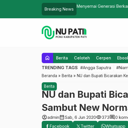
A Sowan Rektor
Menyemai Generasi Berka
Breaking News
home
Berita
Celoteh
Cerpen
Eboo
TRENDING TAGS
#Angga Saputra
#Niam
Beranda
»
Berita
»
NU dan Bupati Bicarakan K
Berita
NU dan Bupati Bic
Sambut New Norm
account_circle
calendar_month
visibility
comment
admin
Sab, 6 Jun 2020
373
0 kom
Facebook
Twitter
Whatsapp