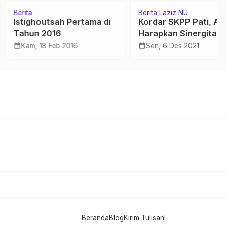
Berita
Laziz NU
tsah Pertama di
Kordar SKPP Pati, Alumni
n 2016
Harapkan Sinergitas
calendar_month
, 18 Feb 2016
Sen, 6 Des 2021
Beranda
Blog
Kirim Tulisan!