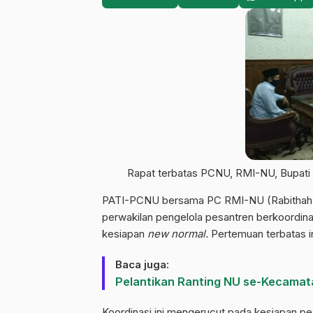
Rapat terbatas PCNU, RMI-NU, Bupati P
PATI-PCNU bersama PC RMI-NU (Rabithah Ma
perwakilan pengelola pesantren berkoordinas
kesiapan
new normal.
Pertemuan terbatas in
Baca juga:
Pelantikan Ranting NU se-Kecamat
Koordinasi ini mengerucut pada kesiapan p