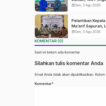
Medsos Sekolah
calendar_month
Sen, 3 Agu 2026
Ma’arif Pekalong
Ikuti Pelatihan Lit
Pelantikan Kepal
Digital
Ma’arif Sapuran, 
Ma’arif NU Wono
calendar_month
Sen, 3 Agu 2026
Tekankan Lima
KOMENTAR (0)
Amanah Kepemim
Nahdliyah
Saat ini belum ada komentar
Silahkan tulis komentar Anda
Email Anda tidak akan dipublikasikan. Kolom 
Komentar*