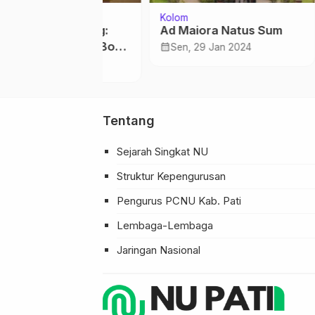
Kolom
Berita
rif Jateng:
Ad Maiora Natus Sum
Istighou
lah, Dana Bos
Tahu
calendar_month
Sen, 29 Jan 2024
 Urung
calendar_month
ar 2025
Kam
…
Tentang
Sejarah Singkat NU
Struktur Kepengurusan
Pengurus PCNU Kab. Pati
Lembaga-Lembaga
Jaringan Nasional