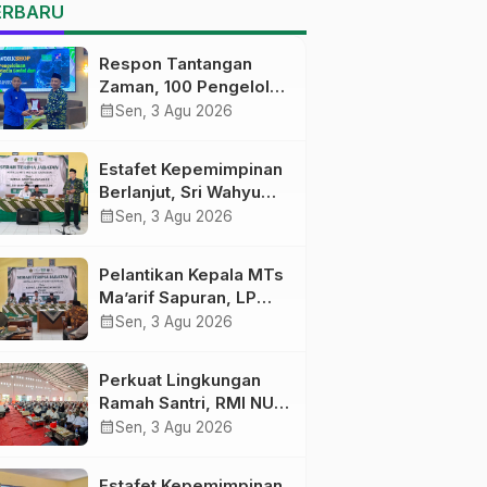
MTs Ma’arif Sapuran
ERBARU
Respon Tantangan
Zaman, 100 Pengelola
Medsos Sekolah
calendar_month
Sen, 3 Agu 2026
Ma’arif Pekalongan
Ikuti Pelatihan Literasi
Estafet Kepemimpinan
Digital
Berlanjut, Sri Wahyu
Susilowati Resmi
calendar_month
Sen, 3 Agu 2026
Pimpin MTs Ma’arif
Sapuran
Pelantikan Kepala MTs
Ma’arif Sapuran, LP
Ma’arif NU Wonosobo
calendar_month
Sen, 3 Agu 2026
Tekankan Lima
Amanah
Perkuat Lingkungan
Kepemimpinan
Ramah Santri, RMI NU
Nahdliyah
Gelar ‘Sambang
calendar_month
Sen, 3 Agu 2026
Pesantren’ di Pati
Estafet Kepemimpinan