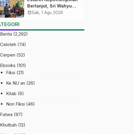
Berlanjut, Sri Wahyu
Susilowati Resmi
calendar_month
Sab, 1 Agu 2026
Pimpin MTs Ma’arif
ATEGORI
Sapuran
Berita
(2,292)
Celoteh
(74)
Cerpen
(52)
Ebooks
(101)
Fiksi
(21)
Ke NU an
(26)
Kitab
(6)
Non Fiksi
(46)
Fatwa
(97)
Khutbah
(12)