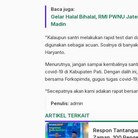
Baca juga:
Gelar Halal Bihalal, RMI PWNU Ja
Madin
“Kalaupun santri melakukan rapid test dari d
digunakan sebagai acuan. Soalnya di banyak k
Haryanto.
Menurutnya, jangan sampai kembalinya san
covid-19 di Kabupaten Pati. Dengan dalih ini
bersama Forkopimda, gugus tugas covid-1
“Secepatnya akan kami adakan rapat bersam
Penulis
: admin
ARTIKEL TERKAIT
Respon Tantanga
Zaman, 100 Penge