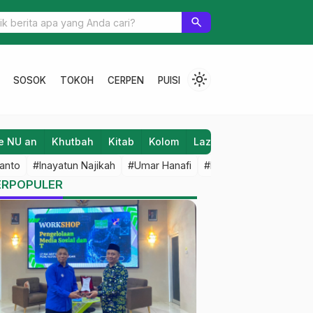
m Syekh Jangkung Dikirab
search
light_mode
SOSOK
TOKOH
CERPEN
PUISI
e NU an
Khutbah
Kitab
Kolom
Laziz NU
Lifestyle
anto
#Inayatun Najikah
#Umar Hanafi
#M Iqbal Dawami
#An
ERPOPULER