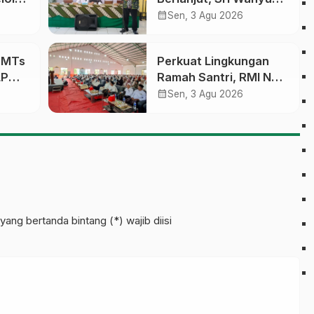
Susilowati Resmi
calendar_month
Sen, 3 Agu 2026
an
Pimpin MTs Ma’arif
erasi
Sapuran
a MTs
Perkuat Lingkungan
LP
Ramah Santri, RMI NU
sobo
Gelar ‘Sambang
calendar_month
Sen, 3 Agu 2026
Pesantren’ di Pati
pinan
yang bertanda bintang (*) wajib diisi