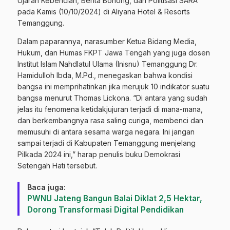
Ujaran Kebencian, Berita Bohong, dan Politisasi SARA”
pada Kamis (10/10/2024) di Aliyana Hotel & Resorts
Temanggung.
Dalam paparannya, narasumber Ketua Bidang Media,
Hukum, dan Humas FKPT Jawa Tengah yang juga dosen
Institut Islam Nahdlatul Ulama (Inisnu) Temanggung Dr.
Hamidulloh Ibda, M.Pd., menegaskan bahwa kondisi
bangsa ini memprihatinkan jika merujuk 10 indikator suatu
bangsa menurut Thomas Lickona. “Di antara yang sudah
jelas itu fenomena ketidakjujuran terjadi di mana-mana,
dan berkembangnya rasa saling curiga, membenci dan
memusuhi di antara sesama warga negara. Ini jangan
sampai terjadi di Kabupaten Temanggung menjelang
Pilkada 2024 ini,” harap penulis buku Demokrasi
Setengah Hati tersebut.
Baca juga:
PWNU Jateng Bangun Balai Diklat 2,5 Hektar,
Dorong Transformasi Digital Pendidikan