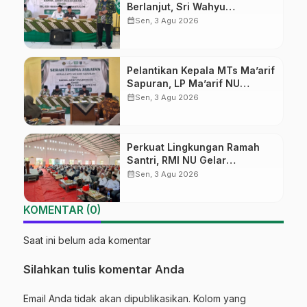
Berlanjut, Sri Wahyu
Susilowati Resmi Pimpin MTs
calendar_month
Sen, 3 Agu 2026
Ma’arif Sapuran
Pelantikan Kepala MTs Ma’arif
Sapuran, LP Ma’arif NU
Wonosobo Tekankan Lima
calendar_month
Sen, 3 Agu 2026
Amanah Kepemimpinan
Nahdliyah
Perkuat Lingkungan Ramah
Santri, RMI NU Gelar
‘Sambang Pesantren’ di Pati
calendar_month
Sen, 3 Agu 2026
KOMENTAR (0)
Saat ini belum ada komentar
Silahkan tulis komentar Anda
Email Anda tidak akan dipublikasikan. Kolom yang