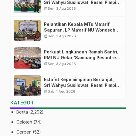
Sri Wahyu Susilowati Resmi Pimpin
MTs Ma’arif Sapuran
calendar_month
Sen, 3 Agu 2026
Pelantikan Kepala MTs Ma’arif
Sapuran, LP Ma’arif NU Wonosobo
Tekankan Lima Amanah
calendar_month
Sen, 3 Agu 2026
Kepemimpinan Nahdliyah
Perkuat Lingkungan Ramah Santri,
RMI NU Gelar ‘Sambang Pesantren’
di Pati
calendar_month
Sen, 3 Agu 2026
Estafet Kepemimpinan Berlanjut,
Sri Wahyu Susilowati Resmi Pimpin
MTs Ma’arif Sapuran
calendar_month
Sab, 1 Agu 2026
KATEGORI
Berita
(2,292)
Celoteh
(74)
Cerpen
(52)