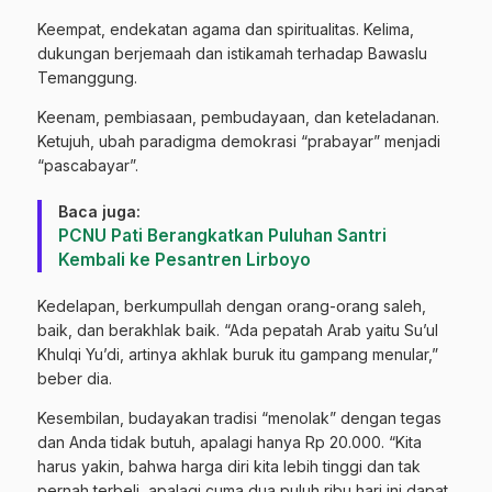
Keempat, endekatan agama dan spiritualitas. Kelima,
dukungan berjemaah dan istikamah terhadap Bawaslu
Temanggung.
Keenam, pembiasaan, pembudayaan, dan keteladanan.
Ketujuh, ubah paradigma demokrasi “prabayar” menjadi
“pascabayar”.
Baca juga:
PCNU Pati Berangkatkan Puluhan Santri
Kembali ke Pesantren Lirboyo
Kedelapan, berkumpullah dengan orang-orang saleh,
baik, dan berakhlak baik. “Ada pepatah Arab yaitu Su’ul
Khulqi Yu’di, artinya akhlak buruk itu gampang menular,”
beber dia.
Kesembilan, budayakan tradisi “menolak” dengan tegas
dan Anda tidak butuh, apalagi hanya Rp 20.000. “Kita
harus yakin, bahwa harga diri kita lebih tinggi dan tak
pernah terbeli, apalagi cuma dua puluh ribu hari ini dapat