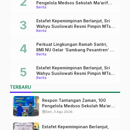
Pengelola Medsos Sekolah Ma’arif
Berita
Pekalongan Ikuti Pelatihan Literasi
Digital
Estafet Kepemimpinan Berlanjut, Sri
Wahyu Susilowati Resmi Pimpin MTs
Berita
Ma’arif Sapuran
Perkuat Lingkungan Ramah Santri,
RMI NU Gelar ‘Sambang Pesantren’ di
Berita
Pati
Estafet Kepemimpinan Berlanjut, Sri
Wahyu Susilowati Resmi Pimpin MTs
Berita
Ma’arif Sapuran
TERBARU
Respon Tantangan Zaman, 100
Pengelola Medsos Sekolah Ma’arif
Pekalongan Ikuti Pelatihan Literasi
calendar_month
Sen, 3 Agu 2026
Digital
Estafet Kepemimpinan Berlanjut,