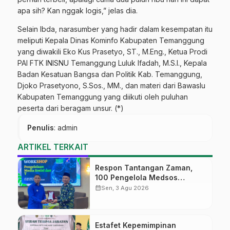
apa sih? Kan nggak logis,” jelas dia.
Selain Ibda, narasumber yang hadir dalam kesempatan itu
meliputi Kepala Dinas Kominfo Kabupaten Temanggung
yang diwakili Eko Kus Prasetyo, ST., M.Eng., Ketua Prodi
PAI FTK INISNU Temanggung Luluk Ifadah, M.S.I., Kepala
Badan Kesatuan Bangsa dan Politik Kab. Temanggung,
Djoko Prasetyono, S.Sos., MM., dan materi dari Bawaslu
Kabupaten Temanggung yang diikuti oleh puluhan
peserta dari beragam unsur. (*)
Penulis
: admin
ARTIKEL TERKAIT
Respon Tantangan Zaman,
100 Pengelola Medsos
Sekolah Ma’arif Pekalongan
calendar_month
Sen, 3 Agu 2026
Ikuti Pelatihan Literasi Digital
Estafet Kepemimpinan