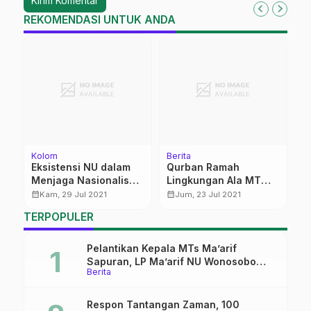
REKOMENDASI UNTUK ANDA
Kolom
Berita
Be
Eksistensi NU dalam
Qurban Ramah
A
Menjaga Nasionalisme
Lingkungan Ala MT
S
Bangsa
Darul Hasyimi Jogja
D
calendar_month
calendar_month
calendar_month
Kam, 29 Jul 2021
Jum, 23 Jul 2021
M
TERPOPULER
L
Pelantikan Kepala MTs Ma’arif
Sapuran, LP Ma’arif NU Wonosobo
Berita
Tekankan Lima Amanah
Kepemimpinan Nahdliyah
Respon Tantangan Zaman, 100