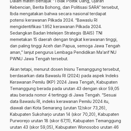
Dalam materi bertajuk “Tolak Politik Uang, Ujaran
Kebencian, Berita Bohong, dan Politisasi SARA” tersebut,
Ibda mengatakan bahwa secara nasional terdapat
potensi kerawanan Pilkada 2024. “Bawaslu RI
mengidentifikasi 1.952 kerawanan Pilkada 2024.
Sedangkan Badan Intelejen Strategis (BAIS) TNI
memetakan 15 daerah dengan tingkat kerawanan tinggi,
dan paling tinggi Aceh dan Papua, semoga Jawa Tengah
aman,” lanjut pengurus Lembaga Pendidikan Ma’arif NU
PWNU Jawa Tengah tersebut.
Akan tetapi, menurut dosen Inisnu Temanggung tersebut,
berdasarkan data Bawaslu RI (2024) pada aspek Indeks
Kerawanan Pemilu (IKP) 2024 Jawa Tengah, Kabupaten
Temanggung berada pada urutan 43 dengan skor 59,05
atau berada nomor 4 tertinggi di Jawa Tengah. “Sesuai
data Bawaslu RI, indeks kerawanan Pemilu 2024 itu,
diawali dari Kota Semarang (urutan 12/skor 73,26),
Kabupaten Sukoharjo urutan 14 (skor 70,20), Kabupaten
Purworejo urutan 18 (skor 67,11), Kabupaten Temanggung
urutan 43 (skor 59,05), Kabupaten Wonosobo urutan 46