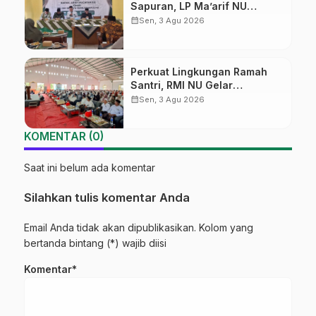
Sapuran, LP Ma’arif NU
Wonosobo Tekankan Lima
calendar_month
Sen, 3 Agu 2026
Amanah Kepemimpinan
Nahdliyah
Perkuat Lingkungan Ramah
Santri, RMI NU Gelar
‘Sambang Pesantren’ di Pati
calendar_month
Sen, 3 Agu 2026
KOMENTAR (0)
Saat ini belum ada komentar
Silahkan tulis komentar Anda
Email Anda tidak akan dipublikasikan. Kolom yang
bertanda bintang (*) wajib diisi
Komentar*