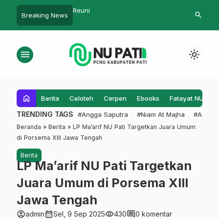
Muludan Bersama Mbak-Mbak
PAC IPNU IP
search
Breaking News
Desa Ketanggan, PAC Fatayat
sukses MAKE
Beri Dorongan
anggotanya
menu
light_mode
home
Berita
Celoteh
Cerpen
Ebooks
Fatayat NU
F
TRENDING TAGS
#Angga Saputra
#Niam At Majha
#Admin
Beranda
»
Berita
»
LP Ma’arif NU Pati Targetkan Juara Umum
di Porsema XIII Jawa Tengah
Berita
LP Ma’arif NU Pati Targetkan
Juara Umum di Porsema XIII
Jawa Tengah
account_circle
calendar_month
visibility
comment
admin
Sel, 9 Sep 2025
430
0 komentar