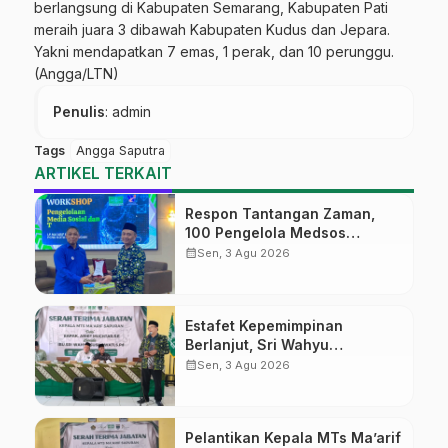
berlangsung di Kabupaten Semarang, Kabupaten Pati
meraih juara 3 dibawah Kabupaten Kudus dan Jepara.
Yakni mendapatkan 7 emas, 1 perak, dan 10 perunggu.
(Angga/LTN)
Penulis
: admin
Tags
Angga Saputra
ARTIKEL TERKAIT
Respon Tantangan Zaman,
100 Pengelola Medsos
Sekolah Ma’arif Pekalongan
calendar_month
Sen, 3 Agu 2026
Ikuti Pelatihan Literasi Digital
Estafet Kepemimpinan
Berlanjut, Sri Wahyu
Susilowati Resmi Pimpin MTs
calendar_month
Sen, 3 Agu 2026
Ma’arif Sapuran
Pelantikan Kepala MTs Ma’arif