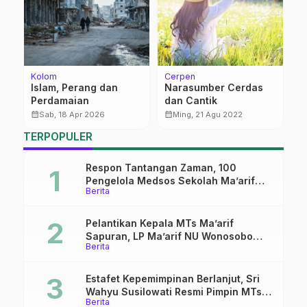
Kolom
Cerpen
Be
wa
Islam, Perang dan
Narasumber Cerdas
R
Perdamaian
dan Cantik
T
I
calendar_month
calendar_month
calendar_month
Sab, 18 Apr 2026
Ming, 21 Agu 2022
al
K
TERPOPULER
M
U
Respon Tantangan Zaman, 100
Pengelola Medsos Sekolah Ma’arif
Berita
Pekalongan Ikuti Pelatihan Literasi
Digital
Pelantikan Kepala MTs Ma’arif
Sapuran, LP Ma’arif NU Wonosobo
Berita
Tekankan Lima Amanah
Kepemimpinan Nahdliyah
Estafet Kepemimpinan Berlanjut, Sri
Wahyu Susilowati Resmi Pimpin MTs
Berita
Ma’arif Sapuran