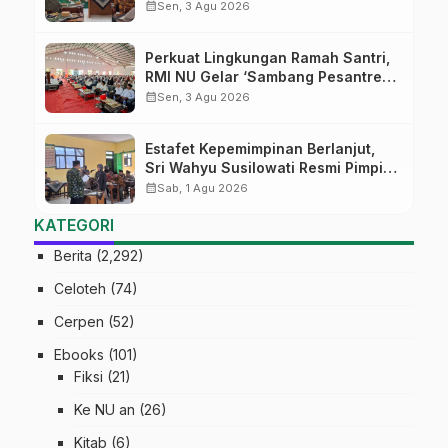
Tekankan Lima Amanah
calendar_month
Sen, 3 Agu 2026
Kepemimpinan Nahdliyah
Perkuat Lingkungan Ramah Santri,
RMI NU Gelar ‘Sambang Pesantren’
di Pati
calendar_month
Sen, 3 Agu 2026
Estafet Kepemimpinan Berlanjut,
Sri Wahyu Susilowati Resmi Pimpin
MTs Ma’arif Sapuran
calendar_month
Sab, 1 Agu 2026
KATEGORI
Berita
(2,292)
Celoteh
(74)
Cerpen
(52)
Ebooks
(101)
Fiksi
(21)
Ke NU an
(26)
Kitab
(6)