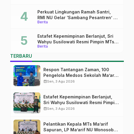
Perkuat Lingkungan Ramah Santri,
RMI NU Gelar ‘Sambang Pesantren’ di
Berita
Pati
Estafet Kepemimpinan Berlanjut, Sri
Wahyu Susilowati Resmi Pimpin MTs
Berita
Ma’arif Sapuran
TERBARU
Respon Tantangan Zaman, 100
Pengelola Medsos Sekolah Ma’arif
Pekalongan Ikuti Pelatihan Literasi
calendar_month
Sen, 3 Agu 2026
Digital
Estafet Kepemimpinan Berlanjut,
Sri Wahyu Susilowati Resmi Pimpin
MTs Ma’arif Sapuran
calendar_month
Sen, 3 Agu 2026
Pelantikan Kepala MTs Ma’arif
Sapuran, LP Ma’arif NU Wonosobo