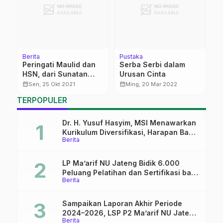
Berita
Pustaka
K
Peringati Maulid dan
Serba Serbi dalam
R
HSN, dari Sunatan
Urusan Cinta
9
an
Massal sampai Mobil
M
calendar_month
calendar_month
calendar_month
Sen, 25 Okt 2021
Ming, 20 Mar 2022
Layanan Ummat
TERPOPULER
Dr. H. Yusuf Hasyim, MSI Menawarkan
Kurikulum Diversifikasi, Harapan Baru
Berita
dalam dunia pendidikan
LP Ma’arif NU Jateng Bidik 6.000
Peluang Pelatihan dan Sertifikasi bagi
Berita
Lulusan SMK
Sampaikan Laporan Akhir Periode
2024–2026, LSP P2 Ma’arif NU Jateng
Berita
Mantapkan Sinergi Link and Match