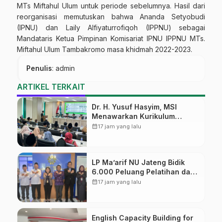
MTs Miftahul Ulum untuk periode sebelumnya. Hasil dari
reorganisasi memutuskan bahwa Ananda Setyobudi
(IPNU) dan Laily Alfiyaturrofiqoh (IPPNU) sebagai
Mandataris Ketua Pimpinan Komisariat IPNU IPPNU MTs.
Miftahul Ulum Tambakromo masa khidmah 2022-2023.
Penulis
: admin
ARTIKEL TERKAIT
Dr. H. Yusuf Hasyim, MSI
Menawarkan Kurikulum
Diversifikasi, Harapan Baru
calendar_month
17 jam yang lalu
dalam dunia pendidikan
LP Ma’arif NU Jateng Bidik
6.000 Peluang Pelatihan dan
Sertifikasi bagi Lulusan SMK
calendar_month
17 jam yang lalu
English Capacity Building for