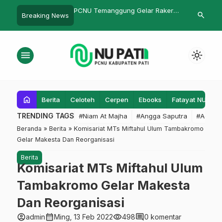
PCNU Temanggung Gelar Raker
Belasan Ribu Botol Miras
search
Breaking News
Pengurus Harian dan Lembaga,
Dimusnahkan Polresta Pati, PCNU
Mantapkan Program 2025–2030
Beri Apresiasi
menu
light_mode
home
Berita
Celoteh
Cerpen
Ebooks
Fatayat NU
F
TRENDING TAGS
#Niam At Majha
#Angga Saputra
#Admin
Beranda
»
Berita
»
Komisariat MTs Miftahul Ulum Tambakromo
Gelar Makesta Dan Reorganisasi
Berita
Komisariat MTs Miftahul Ulum
Tambakromo Gelar Makesta
Dan Reorganisasi
account_circle
calendar_month
visibility
comment
admin
Ming, 13 Feb 2022
498
0 komentar