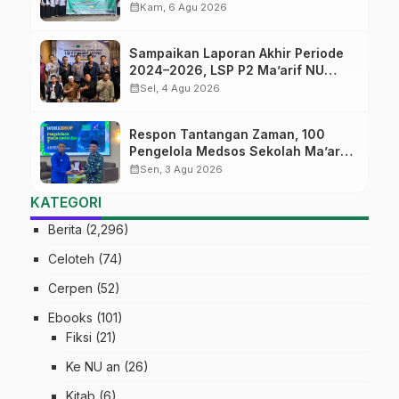
Batch#4; Membuka Jalan Menuju
calendar_month
Kam, 6 Agu 2026
Masa Depan
Sampaikan Laporan Akhir Periode
2024–2026, LSP P2 Ma’arif NU
Jateng Mantapkan Sinergi Link and
calendar_month
Sel, 4 Agu 2026
Match
Respon Tantangan Zaman, 100
Pengelola Medsos Sekolah Ma’arif
Pekalongan Ikuti Pelatihan Literasi
calendar_month
Sen, 3 Agu 2026
Digital
KATEGORI
Berita
(2,296)
Celoteh
(74)
Cerpen
(52)
Ebooks
(101)
Fiksi
(21)
Ke NU an
(26)
Kitab
(6)