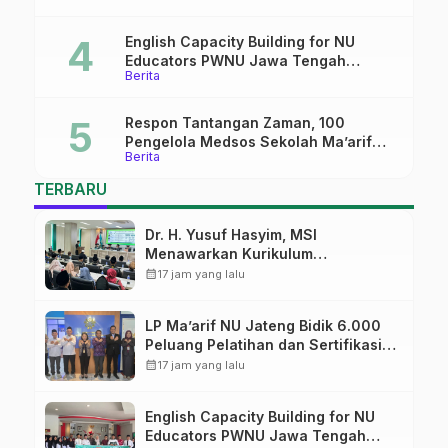
English Capacity Building for NU
Educators PWNU Jawa Tengah
Berita
Batch#4; Membuka Jalan Menuju
Masa Depan
Respon Tantangan Zaman, 100
Pengelola Medsos Sekolah Ma’arif
Berita
Pekalongan Ikuti Pelatihan Literasi
Digital
TERBARU
Dr. H. Yusuf Hasyim, MSI
Menawarkan Kurikulum
Diversifikasi, Harapan Baru dalam
calendar_month
17 jam yang lalu
dunia pendidikan
LP Ma’arif NU Jateng Bidik 6.000
Peluang Pelatihan dan Sertifikasi
bagi Lulusan SMK
calendar_month
17 jam yang lalu
English Capacity Building for NU
Educators PWNU Jawa Tengah