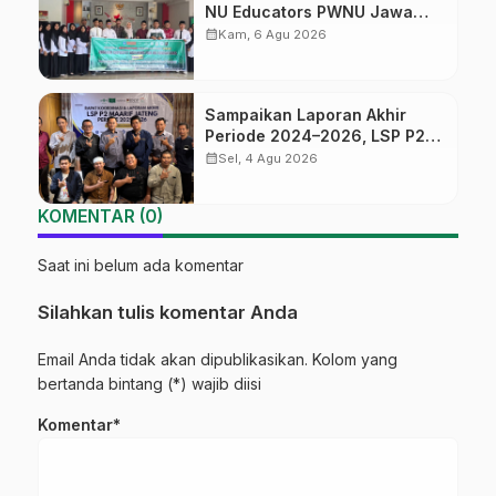
NU Educators PWNU Jawa
Tengah Batch#4; Membuka
calendar_month
Kam, 6 Agu 2026
Jalan Menuju Masa Depan
Sampaikan Laporan Akhir
Periode 2024–2026, LSP P2
Ma’arif NU Jateng Mantapkan
calendar_month
Sel, 4 Agu 2026
Sinergi Link and Match
KOMENTAR (0)
Saat ini belum ada komentar
Silahkan tulis komentar Anda
Email Anda tidak akan dipublikasikan. Kolom yang
bertanda bintang (*) wajib diisi
Komentar*