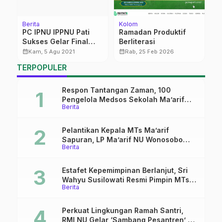
Berita
Kolom
Be
PC IPNU IPPNU Pati
Ramadan Produktif
S
Sukses Gelar Final
Berliterasi
M
Duta Pelajar NU Pati
M
calendar_month
calendar_month
calendar_month
Kam, 5 Agu 2021
Rab, 25 Feb 2026
TERPOPULER
Respon Tantangan Zaman, 100
Pengelola Medsos Sekolah Ma’arif
Berita
Pekalongan Ikuti Pelatihan Literasi
Digital
Pelantikan Kepala MTs Ma’arif
Sapuran, LP Ma’arif NU Wonosobo
Berita
Tekankan Lima Amanah
Kepemimpinan Nahdliyah
Estafet Kepemimpinan Berlanjut, Sri
Wahyu Susilowati Resmi Pimpin MTs
Berita
Ma’arif Sapuran
Perkuat Lingkungan Ramah Santri,
RMI NU Gelar ‘Sambang Pesantren’ di