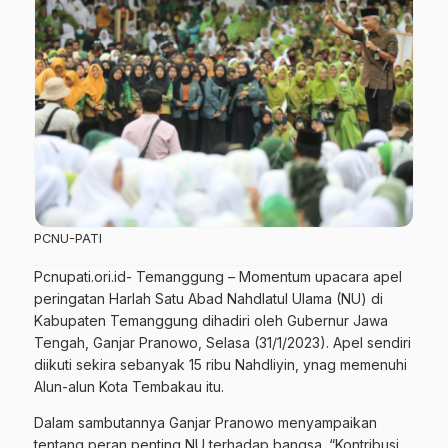
PCNU-PATI
Pcnupati.ori.id- Temanggung – Momentum upacara apel
peringatan Harlah Satu Abad Nahdlatul Ulama (NU) di
Kabupaten Temanggung dihadiri oleh Gubernur Jawa
Tengah, Ganjar Pranowo, Selasa (31/1/2023). Apel sendiri
diikuti sekira sebanyak 15 ribu Nahdliyin, ynag memenuhi
Alun-alun Kota Tembakau itu.
Dalam sambutannya Ganjar Pranowo menyampaikan
tentang peran penting NU terhadap bangsa. “Kontribusi