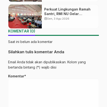
Nahdliyah
Perkuat Lingkungan Ramah
Santri, RMI NU Gelar
‘Sambang Pesantren’ di Pati
calendar_month
Sen, 3 Agu 2026
KOMENTAR (0)
Saat ini belum ada komentar
Silahkan tulis komentar Anda
Email Anda tidak akan dipublikasikan. Kolom yang
bertanda bintang (*) wajib diisi
Komentar*