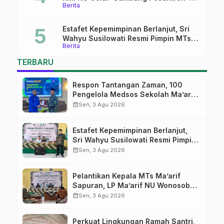
Berita
Pati
Estafet Kepemimpinan Berlanjut, Sri
Wahyu Susilowati Resmi Pimpin MTs
Berita
Ma’arif Sapuran
TERBARU
Respon Tantangan Zaman, 100
Pengelola Medsos Sekolah Ma’arif
Pekalongan Ikuti Pelatihan Literasi
calendar_month
Sen, 3 Agu 2026
Digital
Estafet Kepemimpinan Berlanjut,
Sri Wahyu Susilowati Resmi Pimpin
MTs Ma’arif Sapuran
calendar_month
Sen, 3 Agu 2026
Pelantikan Kepala MTs Ma’arif
Sapuran, LP Ma’arif NU Wonosobo
Tekankan Lima Amanah
calendar_month
Sen, 3 Agu 2026
Kepemimpinan Nahdliyah
Perkuat Lingkungan Ramah Santri,