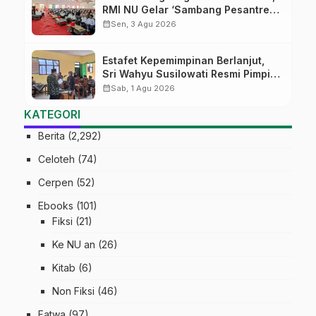
RMI NU Gelar ‘Sambang Pesantren’
di Pati
calendar_month
Sen, 3 Agu 2026
Estafet Kepemimpinan Berlanjut,
Sri Wahyu Susilowati Resmi Pimpin
MTs Ma’arif Sapuran
calendar_month
Sab, 1 Agu 2026
KATEGORI
Berita
(2,292)
Celoteh
(74)
Cerpen
(52)
Ebooks
(101)
Fiksi
(21)
Ke NU an
(26)
Kitab
(6)
Non Fiksi
(46)
Fatwa
(97)