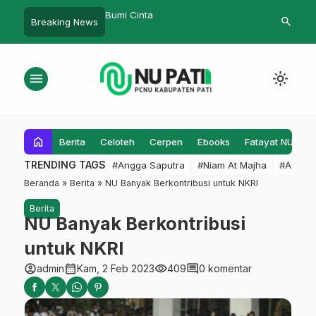
Syatibi, Gus Ghofur
Bumi Cinta
KH. Zuhdi dan
search
Breaking News
 Santri
Kembali Nak
menu
light_mode
home
Berita
Celoteh
Cerpen
Ebooks
Fatayat NU
F
TRENDING TAGS
#Angga Saputra
#Niam At Majha
#Admin
Beranda
»
Berita
»
NU Banyak Berkontribusi untuk NKRI
Berita
NU Banyak Berkontribusi
untuk NKRI
account_circle
calendar_month
visibility
comment
admin
Kam, 2 Feb 2023
409
0 komentar