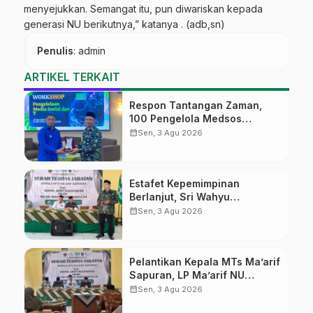
menyejukkan. Semangat itu, pun diwariskan kepada
generasi NU berikutnya,” katanya . (adb,sn)
Penulis
: admin
ARTIKEL TERKAIT
Respon Tantangan Zaman,
100 Pengelola Medsos
Sekolah Ma’arif Pekalongan
calendar_month
Sen, 3 Agu 2026
Ikuti Pelatihan Literasi Digital
Estafet Kepemimpinan
Berlanjut, Sri Wahyu
Susilowati Resmi Pimpin MTs
calendar_month
Sen, 3 Agu 2026
Ma’arif Sapuran
Pelantikan Kepala MTs Ma’arif
Sapuran, LP Ma’arif NU
Wonosobo Tekankan Lima
calendar_month
Sen, 3 Agu 2026
Amanah Kepemimpinan