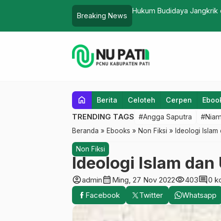
tik di Media Online Temanggung
Hukum Budidaya Jangkrik d
Breaking News
home
Berita
Celoteh
Cerpen
Eboo
TRENDING TAGS
#Angga Saputra
#Niam
Beranda
»
Ebooks
»
Non Fiksi
»
Ideologi Islam
Non Fiksi
Ideologi Islam dan
account_circle
calendar_month
visibility
comment
admin
Ming, 27 Nov 2022
403
0 k
Facebook
Twitter
Whatsapp