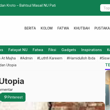
an Kroto – Bahtsul Masail NU Pati
Puasa dari 
BERITA
KOLOM
FATWA
KHUTBAH
PUSTAKA
ks
Fatayat NU
Fatwa
Fiksi
Gadgets
Inspirations
K
 At Majha
#Admin
#Luthfi Kareem
#Hamidulloh Ibda
#Sisw
T
 dan Utopia
 Utopia
omentar
Pinterest