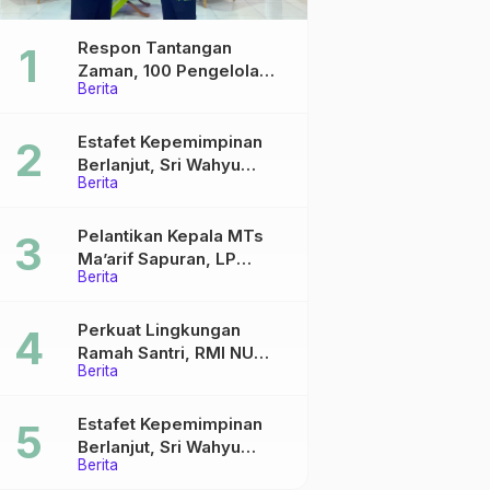
Respon Tantangan
Zaman, 100 Pengelola
Berita
Medsos Sekolah Ma’arif
Pekalongan Ikuti
Pelatihan Literasi Digital
Estafet Kepemimpinan
Berlanjut, Sri Wahyu
Berita
Susilowati Resmi Pimpin
MTs Ma’arif Sapuran
Pelantikan Kepala MTs
Ma’arif Sapuran, LP
Berita
Ma’arif NU Wonosobo
Tekankan Lima Amanah
Kepemimpinan Nahdliyah
Perkuat Lingkungan
Ramah Santri, RMI NU
Berita
Gelar ‘Sambang
Pesantren’ di Pati
Estafet Kepemimpinan
Berlanjut, Sri Wahyu
Berita
Susilowati Resmi Pimpin