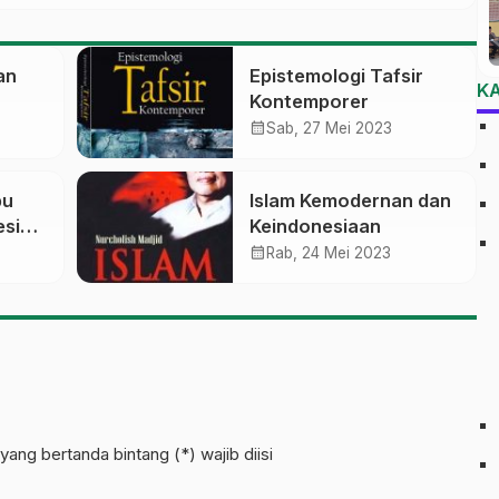
an
Epistemologi Tafsir
K
Kontemporer
calendar_month
Sab, 27 Mei 2023
bu
Islam Kemodernan dan
esia
Keindonesiaan
un
calendar_month
Rab, 24 Mei 2023
yang bertanda bintang (*) wajib diisi