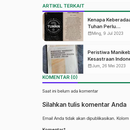
ARTIKEL TERKAIT
Kenapa Keberada
Tuhan Perlu
Pembuktian?
calendar_month
Ming, 9 Jul 2023
Peristiwa Manike
Kesastraan Indon
dan Politik di Tah
calendar_month
Jum, 26 Mei 2023
1960 an
KOMENTAR (0)
Saat ini belum ada komentar
Silahkan tulis komentar Anda
Email Anda tidak akan dipublikasikan. Kolom 
Komentar*