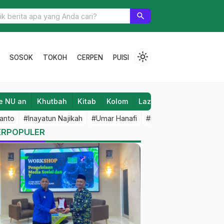
Media Sosial
search
light_mode
SOSOK
TOKOH
CERPEN
PUISI
e NU an
Khutbah
Kitab
Kolom
Laziz NU
Lifestyle
anto
#Inayatun Najikah
#Umar Hanafi
#M Iqbal Dawami
#An
ERPOPULER