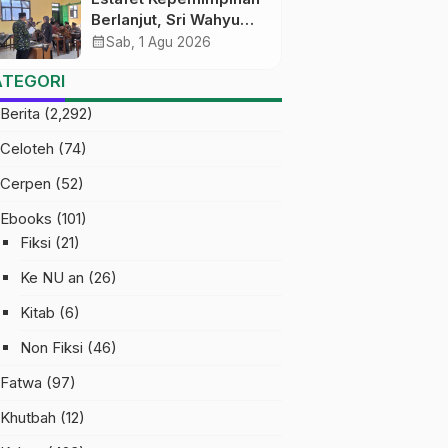
Berlanjut, Sri Wahyu
Susilowati Resmi
calendar_month
Sab, 1 Agu 2026
Pimpin MTs Ma’arif
ATEGORI
Sapuran
Berita
(2,292)
Celoteh
(74)
Cerpen
(52)
Ebooks
(101)
Fiksi
(21)
Ke NU an
(26)
Kitab
(6)
Non Fiksi
(46)
Fatwa
(97)
Khutbah
(12)