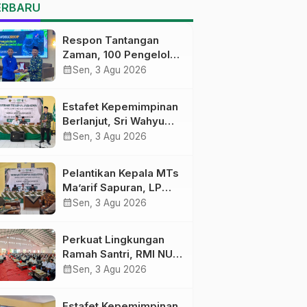
MTs Ma’arif Sapuran
ERBARU
Respon Tantangan
Zaman, 100 Pengelola
Medsos Sekolah
calendar_month
Sen, 3 Agu 2026
Ma’arif Pekalongan
Ikuti Pelatihan Literasi
Estafet Kepemimpinan
Digital
Berlanjut, Sri Wahyu
Susilowati Resmi
calendar_month
Sen, 3 Agu 2026
Pimpin MTs Ma’arif
Sapuran
Pelantikan Kepala MTs
Ma’arif Sapuran, LP
Ma’arif NU Wonosobo
calendar_month
Sen, 3 Agu 2026
Tekankan Lima
Amanah
Perkuat Lingkungan
Kepemimpinan
Ramah Santri, RMI NU
Nahdliyah
Gelar ‘Sambang
calendar_month
Sen, 3 Agu 2026
Pesantren’ di Pati
Estafet Kepemimpinan