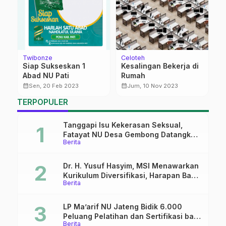
Twibonze
Celoteh
Be
Siap Sukseskan 1
Kesalingan Bekerja di
S
Abad NU Pati
Rumah
K
ar
u
calendar_month
calendar_month
calendar_month
Sen, 20 Feb 2023
Jum, 10 Nov 2023
V
TERPOPULER
Tanggapi Isu Kekerasan Seksual,
Fatayat NU Desa Gembong Datangkan
Berita
Aktifis HAM
Dr. H. Yusuf Hasyim, MSI Menawarkan
Kurikulum Diversifikasi, Harapan Baru
Berita
dalam dunia pendidikan
LP Ma’arif NU Jateng Bidik 6.000
Peluang Pelatihan dan Sertifikasi bagi
Berita
Lulusan SMK