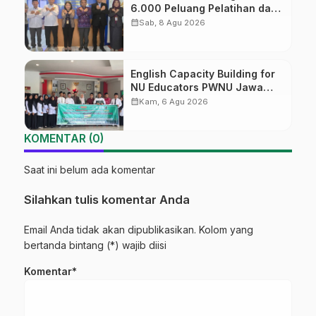
6.000 Peluang Pelatihan dan
Sertifikasi bagi Lulusan SMK
calendar_month
Sab, 8 Agu 2026
English Capacity Building for
NU Educators PWNU Jawa
Tengah Batch#4; Membuka
calendar_month
Kam, 6 Agu 2026
Jalan Menuju Masa Depan
KOMENTAR (0)
Saat ini belum ada komentar
Silahkan tulis komentar Anda
Email Anda tidak akan dipublikasikan. Kolom yang
bertanda bintang (*) wajib diisi
Komentar*