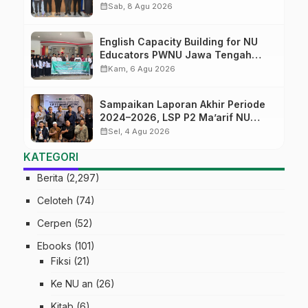
bagi Lulusan SMK
calendar_month
Sab, 8 Agu 2026
English Capacity Building for NU
Educators PWNU Jawa Tengah
Batch#4; Membuka Jalan Menuju
calendar_month
Kam, 6 Agu 2026
Masa Depan
Sampaikan Laporan Akhir Periode
2024–2026, LSP P2 Ma’arif NU
Jateng Mantapkan Sinergi Link and
calendar_month
Sel, 4 Agu 2026
Match
KATEGORI
Berita
(2,297)
Celoteh
(74)
Cerpen
(52)
Ebooks
(101)
Fiksi
(21)
Ke NU an
(26)
Kitab
(6)