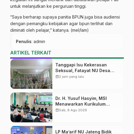
untuk melanjutkan ke perguruan tinggi.
“Saya berharap supaya panitia BPUN juga bisa audiensi
dengan pemangku kebijakan agar bpun terlihat dan
diminati oleh pelajar,” katanya. (mel/lam)
Penulis
: admin
ARTIKEL TERKAIT
Tanggapi Isu Kekerasan
Seksual, Fatayat NU Desa
Gembong Datangkan Aktifis
calendar_month
2 jam yang lalu
HAM
Dr. H. Yusuf Hasyim, MSI
Menawarkan Kurikulum
Diversifikasi, Harapan Baru
calendar_month
Sab, 8 Agu 2026
dalam dunia pendidikan
LP Ma’arif NU Jateng Bidik