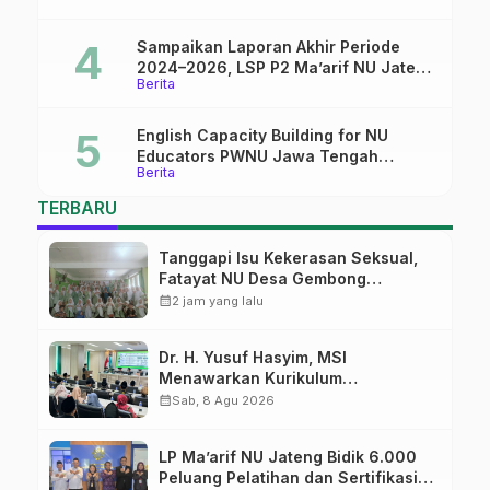
Sampaikan Laporan Akhir Periode
2024–2026, LSP P2 Ma’arif NU Jateng
Berita
Mantapkan Sinergi Link and Match
English Capacity Building for NU
Educators PWNU Jawa Tengah
Berita
Batch#4; Membuka Jalan Menuju
Masa Depan
TERBARU
Tanggapi Isu Kekerasan Seksual,
Fatayat NU Desa Gembong
Datangkan Aktifis HAM
calendar_month
2 jam yang lalu
Dr. H. Yusuf Hasyim, MSI
Menawarkan Kurikulum
Diversifikasi, Harapan Baru dalam
calendar_month
Sab, 8 Agu 2026
dunia pendidikan
LP Ma’arif NU Jateng Bidik 6.000
Peluang Pelatihan dan Sertifikasi