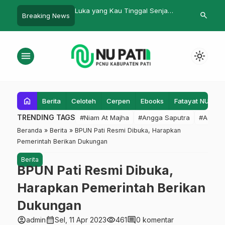
ang Kau Tinggal Senja
Tradisi Buka Puasa Bersama
Menumbuhk
search
Breaking News
Akademik
menu
light_mode
home
Berita
Celoteh
Cerpen
Ebooks
Fatayat NU
F
TRENDING TAGS
#Niam At Majha
#Angga Saputra
#Admin
Beranda
»
Berita
»
BPUN Pati Resmi Dibuka, Harapkan
Pemerintah Berikan Dukungan
Berita
BPUN Pati Resmi Dibuka,
Harapkan Pemerintah Berikan
Dukungan
account_circle
calendar_month
visibility
comment
admin
Sel, 11 Apr 2023
461
0 komentar