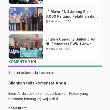
LP Ma’arif NU Jateng Bidik
6.000 Peluang Pelatihan dan
Sertifikasi bagi Lulusan SMK
calendar_month
Sab, 8 Agu 2026
English Capacity Building for
NU Educators PWNU Jawa
Tengah Batch#4; Membuka
calendar_month
Kam, 6 Agu 2026
Jalan Menuju Masa Depan
KOMENTAR (0)
Saat ini belum ada komentar
Silahkan tulis komentar Anda
Email Anda tidak akan dipublikasikan. Kolom yang
bertanda bintang (*) wajib diisi
Komentar*