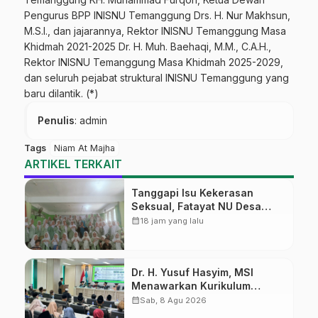
Pengurus BPP INISNU Temanggung Drs. H. Nur Makhsun,
M.S.I., dan jajarannya, Rektor INISNU Temanggung Masa
Khidmah 2021-2025 Dr. H. Muh. Baehaqi, M.M., C.A.H.,
Rektor INISNU Temanggung Masa Khidmah 2025-2029,
dan seluruh pejabat struktural INISNU Temanggung yang
baru dilantik. (*)
Penulis
: admin
Tags
Niam At Majha
ARTIKEL TERKAIT
Tanggapi Isu Kekerasan
Seksual, Fatayat NU Desa
Gembong Datangkan Aktifis
calendar_month
18 jam yang lalu
HAM
Dr. H. Yusuf Hasyim, MSI
Menawarkan Kurikulum
Diversifikasi, Harapan Baru
calendar_month
Sab, 8 Agu 2026
dalam dunia pendidikan