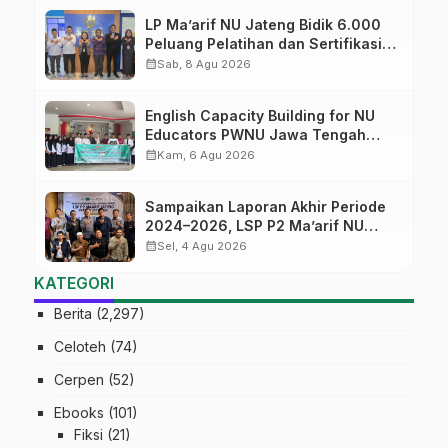
LP Ma’arif NU Jateng Bidik 6.000
Peluang Pelatihan dan Sertifikasi
bagi Lulusan SMK
calendar_month
Sab, 8 Agu 2026
English Capacity Building for NU
Educators PWNU Jawa Tengah
Batch#4; Membuka Jalan Menuju
calendar_month
Kam, 6 Agu 2026
Masa Depan
Sampaikan Laporan Akhir Periode
2024–2026, LSP P2 Ma’arif NU
Jateng Mantapkan Sinergi Link and
calendar_month
Sel, 4 Agu 2026
Match
KATEGORI
Berita
(2,297)
Celoteh
(74)
Cerpen
(52)
Ebooks
(101)
Fiksi
(21)