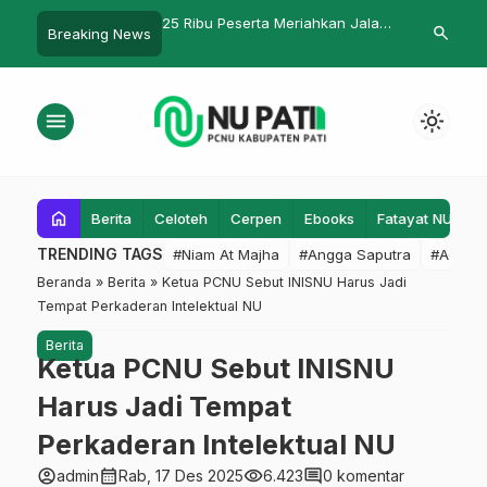
eserta Meriahkan Jalan
Gus Baha Isi Posisi Rois Syuriyah
Tim KKN Anta
search
Breaking News
tri NU Jateng 2025
PBNU
Ibu-Ibu di T
Tambakromo B
menu
light_mode
home
Berita
Celoteh
Cerpen
Ebooks
Fatayat NU
F
TRENDING TAGS
#Niam At Majha
#Angga Saputra
#Admin
Beranda
»
Berita
»
Ketua PCNU Sebut INISNU Harus Jadi
Tempat Perkaderan Intelektual NU
Berita
Ketua PCNU Sebut INISNU
Harus Jadi Tempat
Perkaderan Intelektual NU
account_circle
calendar_month
visibility
comment
admin
Rab, 17 Des 2025
6.423
0 komentar