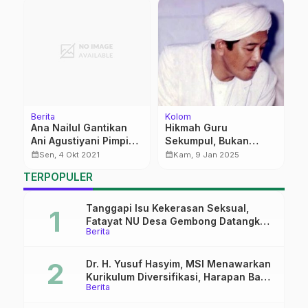
Berita
Kolom
K
Ana Nailul Gantikan
Hikmah Guru
A
an
Ani Agustiyani Pimpin
Sekumpul, Bukan
M
Fatayat Winong
Sekadar Sunnah
d
calendar_month
calendar_month
calendar_month
Sen, 4 Okt 2021
Kam, 9 Jan 2025
Fashion
D
TERPOPULER
Tanggapi Isu Kekerasan Seksual,
Fatayat NU Desa Gembong Datangkan
Berita
Aktifis HAM
Dr. H. Yusuf Hasyim, MSI Menawarkan
Kurikulum Diversifikasi, Harapan Baru
Berita
dalam dunia pendidikan