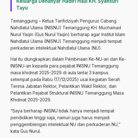
Keluarga Denanyar Hadiri Haul KH. Syansuri
Tayu
Temanggung – Ketua Tanfidziyah Pengurus Cabang
Nahdlatul Ulama (INISNU) Temanggung KH. Muchamad
Nurul Yaqin (Gus Nurul Yaqin) berharap agar Institut Islam
Nahdlatul Ulama (INISNU) Temanggung menjadi tempat
perkaderan intelektual Nahdlatul Ulama (NU).
Hal itu diungkapkan dalam Pembinaan Ke-NU-an dan Ke-
INISNU-an kepada para pejabat INISNU Temanggung
masa khidmat 2025-2029 di aula lantai 3 kampus
setempat pada Rabu (17/12/2025) usai kegiatan Serah
Terima Jabatan Rektor, Pelantikan Wakil Rektor, dan
Pelantikan Pejabat Struktural INISNU Temanggung Masa
Khidmat 2025-2029.
“Saya berharap INISNU tidak hanya menjadi tempat
pendidikan tinggi saja, namun juga harus menjadi
penggemblengan intelektual NU dan perkaderan NU,”
kata Gus Nurul.