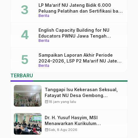
LP Ma’arif NU Jateng Bidik 6.000
Peluang Pelatihan dan Sertifikasi bagi
Berita
Lulusan SMK
English Capacity Building for NU
Educators PWNU Jawa Tengah
Berita
Batch#4; Membuka Jalan Menuju
Masa Depan
Sampaikan Laporan Akhir Periode
2024–2026, LSP P2 Ma’arif NU Jateng
Berita
Mantapkan Sinergi Link and Match
TERBARU
Tanggapi Isu Kekerasan Seksual,
Fatayat NU Desa Gembong
Datangkan Aktifis HAM
calendar_month
18 jam yang lalu
Dr. H. Yusuf Hasyim, MSI
Menawarkan Kurikulum
Diversifikasi, Harapan Baru dalam
calendar_month
Sab, 8 Agu 2026
dunia pendidikan