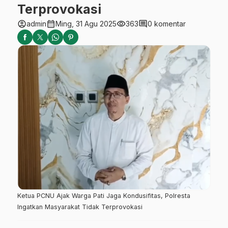
Terprovokasi
account_circle
calendar_month
visibility
comment
admin
Ming, 31 Agu 2025
363
0 komentar
Ketua PCNU Ajak Warga Pati Jaga Kondusifitas, Polresta
Ingatkan Masyarakat Tidak Terprovokasi