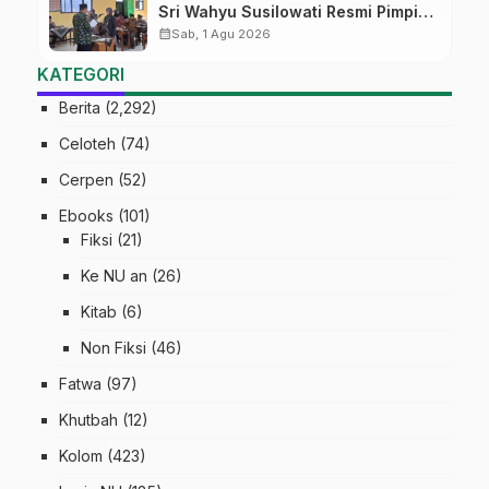
Sri Wahyu Susilowati Resmi Pimpin
MTs Ma’arif Sapuran
calendar_month
Sab, 1 Agu 2026
KATEGORI
Berita
(2,292)
Celoteh
(74)
Cerpen
(52)
Ebooks
(101)
Fiksi
(21)
Ke NU an
(26)
Kitab
(6)
Non Fiksi
(46)
Fatwa
(97)
Khutbah
(12)
Kolom
(423)