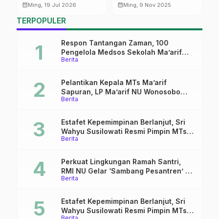
Strategis, INISNU
Penyemaian Kasih
J
calendar_month
calendar_month
calendar_month
Ming, 19 Jul 2026
Ming, 9 Nov 2025
Temanggung Siapkan
Sayang
TERPOPULER
Benchmarking dan
Penguatan SDM
Pascasesmen
Respon Tantangan Zaman, 100
Lapangan S1 PAI
Pengelola Medsos Sekolah Ma’arif
Berita
Pekalongan Ikuti Pelatihan Literasi
Digital
Pelantikan Kepala MTs Ma’arif
Sapuran, LP Ma’arif NU Wonosobo
Berita
Tekankan Lima Amanah
Kepemimpinan Nahdliyah
Estafet Kepemimpinan Berlanjut, Sri
Wahyu Susilowati Resmi Pimpin MTs
Berita
Ma’arif Sapuran
Perkuat Lingkungan Ramah Santri,
RMI NU Gelar ‘Sambang Pesantren’ di
Berita
Pati
Estafet Kepemimpinan Berlanjut, Sri
Wahyu Susilowati Resmi Pimpin MTs
Berita