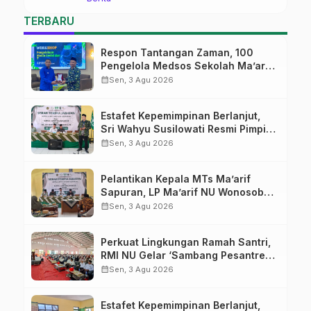
Ma’arif Sapuran
TERBARU
Respon Tantangan Zaman, 100
Pengelola Medsos Sekolah Ma’arif
Pekalongan Ikuti Pelatihan Literasi
calendar_month
Sen, 3 Agu 2026
Digital
Estafet Kepemimpinan Berlanjut,
Sri Wahyu Susilowati Resmi Pimpin
MTs Ma’arif Sapuran
calendar_month
Sen, 3 Agu 2026
Pelantikan Kepala MTs Ma’arif
Sapuran, LP Ma’arif NU Wonosobo
Tekankan Lima Amanah
calendar_month
Sen, 3 Agu 2026
Kepemimpinan Nahdliyah
Perkuat Lingkungan Ramah Santri,
RMI NU Gelar ‘Sambang Pesantren’
di Pati
calendar_month
Sen, 3 Agu 2026
Estafet Kepemimpinan Berlanjut,