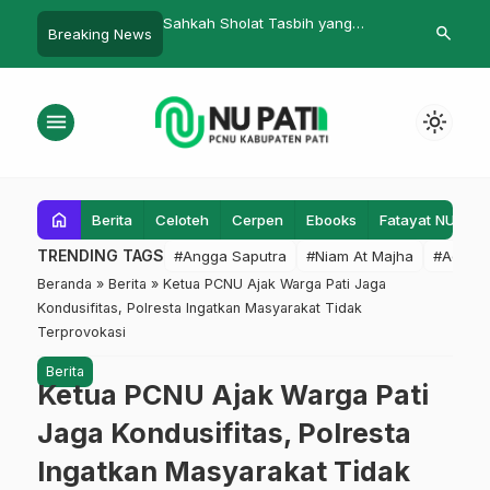
olat Tasbih yang
Lazisnu Serahkan ‘Laporan Amal’
Bertemu Dins
search
Breaking News
aca Tasbih?
kepada PCNU
Soal Peremp
menu
light_mode
home
Berita
Celoteh
Cerpen
Ebooks
Fatayat NU
F
TRENDING TAGS
#Angga Saputra
#Niam At Majha
#Admin
Beranda
»
Berita
»
Ketua PCNU Ajak Warga Pati Jaga
Kondusifitas, Polresta Ingatkan Masyarakat Tidak
Terprovokasi
Berita
Ketua PCNU Ajak Warga Pati
Jaga Kondusifitas, Polresta
Ingatkan Masyarakat Tidak