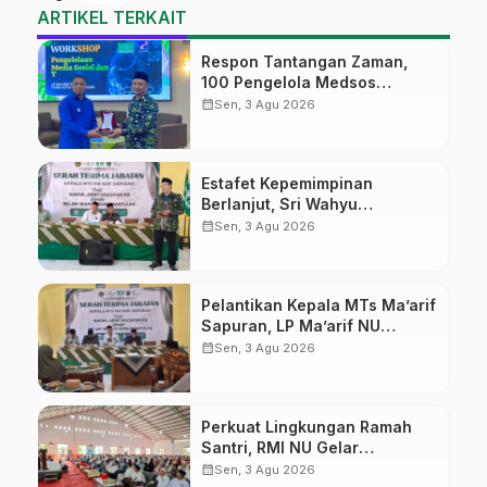
ARTIKEL TERKAIT
Respon Tantangan Zaman,
100 Pengelola Medsos
Sekolah Ma’arif Pekalongan
calendar_month
Sen, 3 Agu 2026
Ikuti Pelatihan Literasi Digital
Estafet Kepemimpinan
Berlanjut, Sri Wahyu
Susilowati Resmi Pimpin MTs
calendar_month
Sen, 3 Agu 2026
Ma’arif Sapuran
Pelantikan Kepala MTs Ma’arif
Sapuran, LP Ma’arif NU
Wonosobo Tekankan Lima
calendar_month
Sen, 3 Agu 2026
Amanah Kepemimpinan
Nahdliyah
Perkuat Lingkungan Ramah
Santri, RMI NU Gelar
‘Sambang Pesantren’ di Pati
calendar_month
Sen, 3 Agu 2026