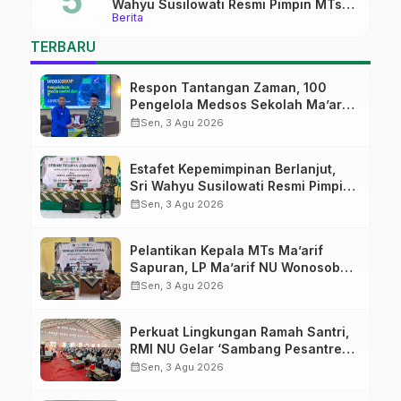
Wahyu Susilowati Resmi Pimpin MTs
Berita
Ma’arif Sapuran
TERBARU
Respon Tantangan Zaman, 100
Pengelola Medsos Sekolah Ma’arif
Pekalongan Ikuti Pelatihan Literasi
calendar_month
Sen, 3 Agu 2026
Digital
Estafet Kepemimpinan Berlanjut,
Sri Wahyu Susilowati Resmi Pimpin
MTs Ma’arif Sapuran
calendar_month
Sen, 3 Agu 2026
Pelantikan Kepala MTs Ma’arif
Sapuran, LP Ma’arif NU Wonosobo
Tekankan Lima Amanah
calendar_month
Sen, 3 Agu 2026
Kepemimpinan Nahdliyah
Perkuat Lingkungan Ramah Santri,
RMI NU Gelar ‘Sambang Pesantren’
di Pati
calendar_month
Sen, 3 Agu 2026