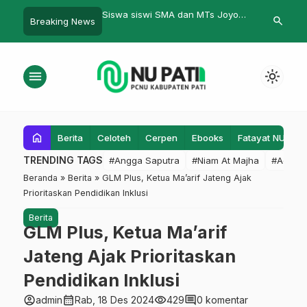
 siswi SMA dan MTs Joyo
Turba Perdana PCNU; MWC
Kredit
search
Breaking News
o Gelar Penanaman 1.000
Harus menata Ranting sebagai
 di Desa Pasuruhan dan
Ujung Tombak Jam’iyyah.
Pesagi
menu
light_mode
home
Berita
Celoteh
Cerpen
Ebooks
Fatayat NU
F
TRENDING TAGS
#Angga Saputra
#Niam At Majha
#Admin
Beranda
»
Berita
»
GLM Plus, Ketua Ma’arif Jateng Ajak
Prioritaskan Pendidikan Inklusi
Berita
GLM Plus, Ketua Ma’arif
Jateng Ajak Prioritaskan
Pendidikan Inklusi
account_circle
calendar_month
visibility
comment
admin
Rab, 18 Des 2024
429
0 komentar