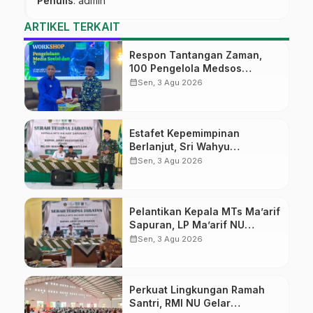
Penulis
: admin
ARTIKEL TERKAIT
Respon Tantangan Zaman,
100 Pengelola Medsos
Sekolah Ma’arif Pekalongan
calendar_month
Sen, 3 Agu 2026
Ikuti Pelatihan Literasi Digital
Estafet Kepemimpinan
Berlanjut, Sri Wahyu
Susilowati Resmi Pimpin MTs
calendar_month
Sen, 3 Agu 2026
Ma’arif Sapuran
Pelantikan Kepala MTs Ma’arif
Sapuran, LP Ma’arif NU
Wonosobo Tekankan Lima
calendar_month
Sen, 3 Agu 2026
Amanah Kepemimpinan
Nahdliyah
Perkuat Lingkungan Ramah
Santri, RMI NU Gelar