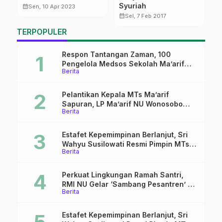
Syuriah
J
calendar_month
Sen, 10 Apr 2023
K
calendar_month
calendar_month
Sel, 7 Feb 2017
T
TERPOPULER
Respon Tantangan Zaman, 100
Pengelola Medsos Sekolah Ma’arif
Berita
Pekalongan Ikuti Pelatihan Literasi
Digital
Pelantikan Kepala MTs Ma’arif
Sapuran, LP Ma’arif NU Wonosobo
Berita
Tekankan Lima Amanah
Kepemimpinan Nahdliyah
Estafet Kepemimpinan Berlanjut, Sri
Wahyu Susilowati Resmi Pimpin MTs
Berita
Ma’arif Sapuran
Perkuat Lingkungan Ramah Santri,
RMI NU Gelar ‘Sambang Pesantren’ di
Berita
Pati
Estafet Kepemimpinan Berlanjut, Sri