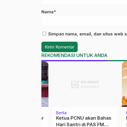
Nama*
Simpan nama, email, dan situs web s
REKOMENDASI UNTUK ANDA
Berita
Kolo
yah Kajen Gelar
Ketua PCNU akan Bahas
Puas
rja dan
Hari Santri di PAS FM
calendar_month
Sen