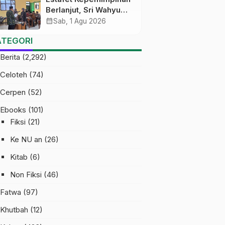
Berlanjut, Sri Wahyu
Susilowati Resmi
calendar_month
Sab, 1 Agu 2026
Pimpin MTs Ma’arif
ATEGORI
Sapuran
Berita
(2,292)
Celoteh
(74)
Cerpen
(52)
Ebooks
(101)
Fiksi
(21)
Ke NU an
(26)
Kitab
(6)
Non Fiksi
(46)
Fatwa
(97)
Khutbah
(12)