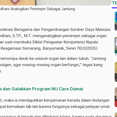
T
amdhani Analogikan Pemimpin Sebagai Jantung
 Moderasi Beragama dan Pengembangan Sumber Daya Manusia
dhani, S.TP., M.T. menganalogikan pemimpin sebagai organ
aikan saat membuka Diklat Penguatan Kompetensi Kepala
at Keagamaan Semarang, Banyumanik, Senin (10/3/2025).
memompa darah ke seluruh organ lain dalam tubuh. “Jantung
sigen, agar masing-masing organ berfungsi,” tegas kang
.
 dan Galakkan Program NU Care Damai
ah, maka ia mendapatkan kenyamanan berada dalam lindungan
at kemuliaan tak lain karena fungsinya sebagai pelayan umat.
sisinya di tengah dan dilindungi tulang, karena pada dasarnya