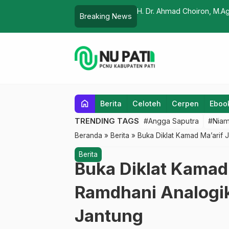
rlu Program Muluk-Muluk
Lembaga Pers dan Jurna
Breaking News
home
Berita
Celoteh
Cerpen
Eboo
TRENDING TAGS
#Angga Saputra
#Niam
Beranda
»
Berita
»
Buka Diklat Kamad Ma’arif 
Berita
Buka Diklat Kamad 
Ramdhani Analogi
Jantung