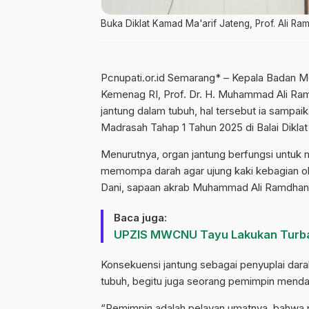
Buka Diklat Kamad Ma'arif Jateng, Prof. Ali R
Pcnupati.or.id Semarang* – Kepala Badan
Kemenag RI, Prof. Dr. H. Muhammad Ali Ram
jantung dalam tubuh, hal tersebut ia samp
Madrasah Tahap 1 Tahun 2025 di Balai Dikl
Menurutnya, organ jantung berfungsi untuk 
memompa darah agar ujung kaki kebagian ok
Dani, sapaan akrab Muhammad Ali Ramdhani
Baca juga:
UPZIS MWCNU Tayu Lakukan Turba
Konsekuensi jantung sebagai penyuplai dar
tubuh, begitu juga seorang pemimpin mendap
“Pemimpin adalah pelayan umatnya, bahwa po