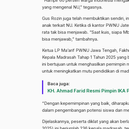
“Hampir 60 persen warga Indonesia mengak
yang mengenal NU,” tegasnya.
Gus Rozin juga telah membuktikan sendiri,
anak terkait NU. Ketika di kantor PWNU Jate
rata tak bisa menjawab. “Saat kuis, siapa 
bisa menjawab,” tambahnya.
Ketua LP Ma’arif PWNU Jawa Tengah, Fakhr
Kepala Madrasah Tahap 1 Tahun 2025 yang 
ini bertujuan untuk menghasilkan pemimpin
untuk meningkatkan mutu pendidikan di mad
Baca juga:
KH. Ahmad Farid Resmi Pimpin IKA P
“Dengan kepemimpinan yang baik, diharapk
dalam pengembangan potensi siswa dan menci
Dijelaskannya, peserta diklat yang akan ber
2025) ini berjumlah 236 kepala madrasah, te