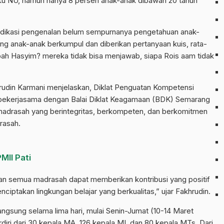
u NU, namun hanya 8 persen anak-anak dibawah 20 tahun
 indikasi pengenalan belum sempurnanya pengetahuan anak-
ng anak-anak berkumpul dan diberikan pertanyaan kuis, rata-
Mbah Hasyim? mereka tidak bisa menjawab, siapa Rois aam tidak
udin Karmani menjelaskan, Diklat Penguatan Kompetensi
bekerjasama dengan Balai Diklat Keagamaan (BDK) Semarang
 madrasah yang berintegritas, berkompeten, dan berkomitmen
rasah.
MII Pati
an semua madrasah dapat memberikan kontribusi yang positif
ptakan lingkungan belajar yang berkualitas,” ujar Fakhrudin.
langsung selama lima hari, mulai Senin-Jumat (10-14 Maret
rdiri dari 30 kepala MA, 126 kepala MI, dan 80 kepala MTs. Dari