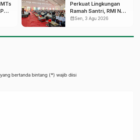
a MTs
Perkuat Lingkungan
LP
Ramah Santri, RMI NU
sobo
Gelar ‘Sambang
calendar_month
Sen, 3 Agu 2026
Pesantren’ di Pati
pinan
yang bertanda bintang (*) wajib diisi