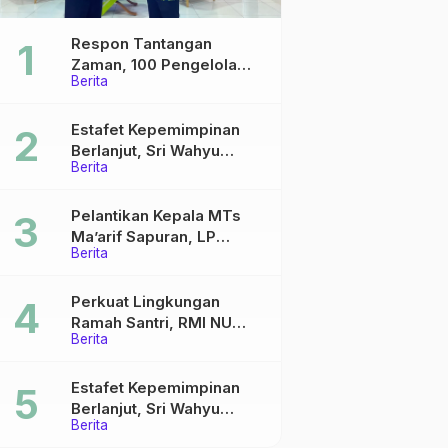
Respon Tantangan
Zaman, 100 Pengelola
Berita
Medsos Sekolah Ma’arif
Pekalongan Ikuti
Pelatihan Literasi Digital
Estafet Kepemimpinan
Berlanjut, Sri Wahyu
Berita
Susilowati Resmi Pimpin
MTs Ma’arif Sapuran
Pelantikan Kepala MTs
Ma’arif Sapuran, LP
Berita
Ma’arif NU Wonosobo
Tekankan Lima Amanah
Kepemimpinan Nahdliyah
Perkuat Lingkungan
Ramah Santri, RMI NU
Berita
Gelar ‘Sambang
Pesantren’ di Pati
Estafet Kepemimpinan
Berlanjut, Sri Wahyu
Berita
Susilowati Resmi Pimpin