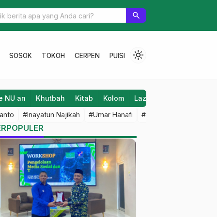
PWNU Jateng Tentang Sholat Eid 2020
search
light_mode
SOSOK
TOKOH
CERPEN
PUISI
e NU an
Khutbah
Kitab
Kolom
Laziz NU
Lifestyle
anto
#Inayatun Najikah
#Umar Hanafi
#M Iqbal Dawami
#An
ERPOPULER