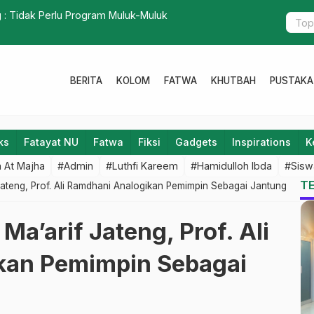
listik PC IPNU IPPNU Pati Launching 2 Program Unggulan
Edaran 
BERITA
KOLOM
FATWA
KHUTBAH
PUSTAKA
ks
Fatayat NU
Fatwa
Fiksi
Gadgets
Inspirations
K
 At Majha
#Admin
#Luthfi Kareem
#Hamidulloh Ibda
#Sisw
T
Jateng, Prof. Ali Ramdhani Analogikan Pemimpin Sebagai Jantung
Ma’arif Jateng, Prof. Ali
kan Pemimpin Sebagai