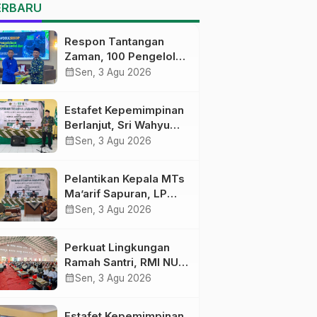
MTs Ma’arif Sapuran
ERBARU
Respon Tantangan
Zaman, 100 Pengelola
Medsos Sekolah
calendar_month
Sen, 3 Agu 2026
Ma’arif Pekalongan
Ikuti Pelatihan Literasi
Estafet Kepemimpinan
Digital
Berlanjut, Sri Wahyu
Susilowati Resmi
calendar_month
Sen, 3 Agu 2026
Pimpin MTs Ma’arif
Sapuran
Pelantikan Kepala MTs
Ma’arif Sapuran, LP
Ma’arif NU Wonosobo
calendar_month
Sen, 3 Agu 2026
Tekankan Lima
Amanah
Perkuat Lingkungan
Kepemimpinan
Ramah Santri, RMI NU
Nahdliyah
Gelar ‘Sambang
calendar_month
Sen, 3 Agu 2026
Pesantren’ di Pati
Estafet Kepemimpinan