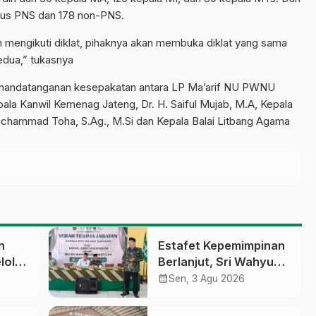
atus PNS dan 178 non-PNS.
 mengikuti diklat, pihaknya akan membuka diklat yang sama
kedua,” tukasnya
penandatanganan kesepakatan antara LP Ma’arif NU PWNU
la Kanwil Kemenag Jateng, Dr. H. Saiful Mujab, M.A, Kepala
uchammad Toha, S.Ag., M.Si dan Kepala Balai Litbang Agama
n
Estafet Kepemimpinan
lola
Berlanjut, Sri Wahyu
Susilowati Resmi
calendar_month
Sen, 3 Agu 2026
an
Pimpin MTs Ma’arif
erasi
Sapuran