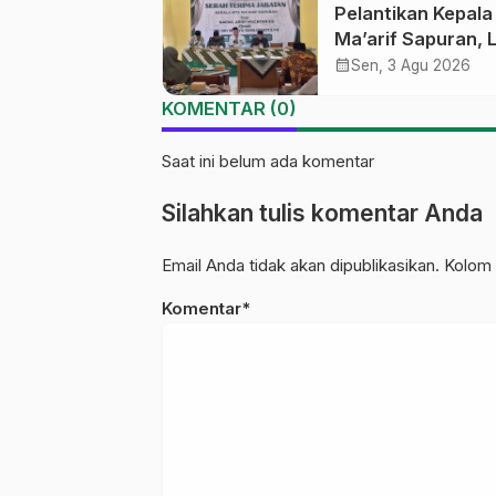
Pelantikan Kepal
Digital
Ma’arif Sapuran, 
Ma’arif NU Wono
calendar_month
Sen, 3 Agu 2026
Tekankan Lima
KOMENTAR (0)
Amanah Kepemim
Nahdliyah
Saat ini belum ada komentar
Silahkan tulis komentar Anda
Email Anda tidak akan dipublikasikan. Kolom 
Komentar*