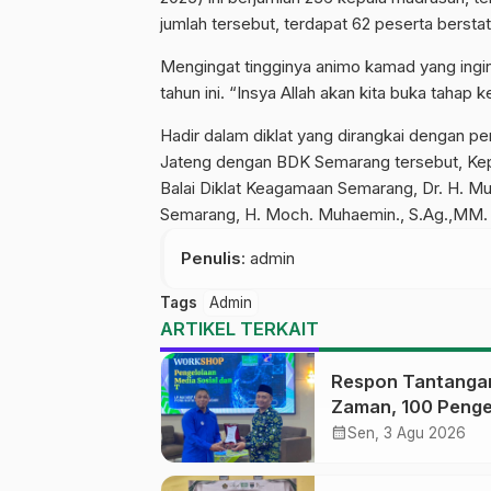
jumlah tersebut, terdapat 62 peserta berst
Mengingat tingginya animo kamad yang ingin
tahun ini. “Insya Allah akan kita buka tahap 
Hadir dalam diklat yang dirangkai dengan 
Jateng dengan BDK Semarang tersebut, Kepa
Balai Diklat Keagamaan Semarang, Dr. H. M
Semarang, H. Moch. Muhaemin., S.Ag.,MM.
Penulis
: admin
Tags
Admin
ARTIKEL TERKAIT
Respon Tantanga
Zaman, 100 Penge
Medsos Sekolah
calendar_month
Sen, 3 Agu 2026
Ma’arif Pekalong
Ikuti Pelatihan Lit