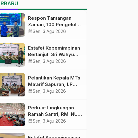
MTs Ma’arif Sapuran
ERBARU
Respon Tantangan
Zaman, 100 Pengelola
Medsos Sekolah
calendar_month
Sen, 3 Agu 2026
Ma’arif Pekalongan
Ikuti Pelatihan Literasi
Estafet Kepemimpinan
Digital
Berlanjut, Sri Wahyu
Susilowati Resmi
calendar_month
Sen, 3 Agu 2026
Pimpin MTs Ma’arif
Sapuran
Pelantikan Kepala MTs
Ma’arif Sapuran, LP
Ma’arif NU Wonosobo
calendar_month
Sen, 3 Agu 2026
Tekankan Lima
Amanah
Perkuat Lingkungan
Kepemimpinan
Ramah Santri, RMI NU
Nahdliyah
Gelar ‘Sambang
calendar_month
Sen, 3 Agu 2026
Pesantren’ di Pati
Estafet Kepemimpinan