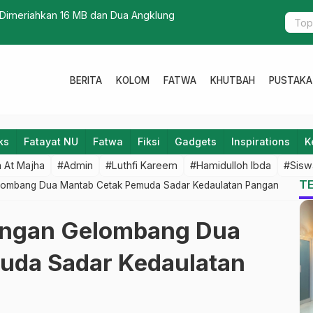
 Dimeriahkan 16 MB dan Dua Angklung
Market Day,
BERITA
KOLOM
FATWA
KHUTBAH
PUSTAKA
ks
Fatayat NU
Fatwa
Fiksi
Gadgets
Inspirations
K
 At Majha
#Admin
#Luthfi Kareem
#Hamidulloh Ibda
#Sisw
T
elombang Dua Mantab Cetak Pemuda Sadar Kedaulatan Pangan
Pangan Gelombang Dua
uda Sadar Kedaulatan