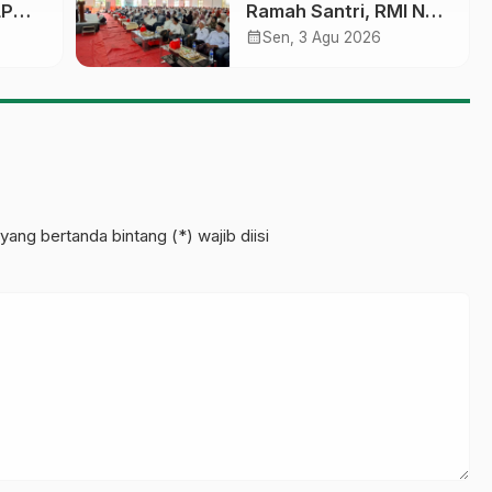
LP
Ramah Santri, RMI NU
sobo
Gelar ‘Sambang
calendar_month
Sen, 3 Agu 2026
Pesantren’ di Pati
pinan
yang bertanda bintang (*) wajib diisi