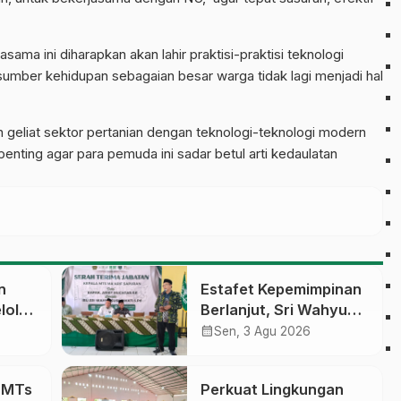
ma ini diharapkan akan lahir praktisi-praktisi teknologi
sumber kehidupan sebagaian besar warga tidak lagi menjadi hal
eliat sektor pertanian dengan teknologi-teknologi modern
nting agar para pemuda ini sadar betul arti kedaulatan
n
Estafet Kepemimpinan
lola
Berlanjut, Sri Wahyu
Susilowati Resmi
calendar_month
Sen, 3 Agu 2026
an
Pimpin MTs Ma’arif
erasi
Sapuran
a MTs
Perkuat Lingkungan