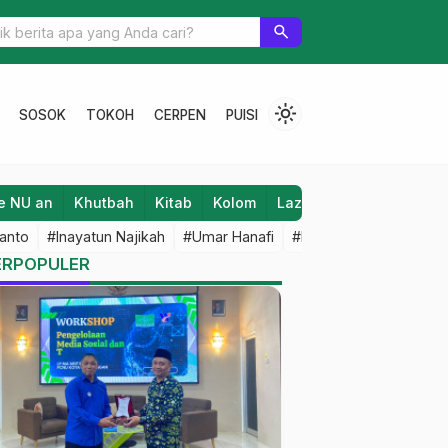
 Cara MI Walisongo Ajarkan Jiwa Wirausaha Islami
search
light_mode
SOSOK
TOKOH
CERPEN
PUISI
e NU an
Khutbah
Kitab
Kolom
Laziz NU
Lifestyle
anto
#Inayatun Najikah
#Umar Hanafi
#M Iqbal Dawami
#An
ERPOPULER