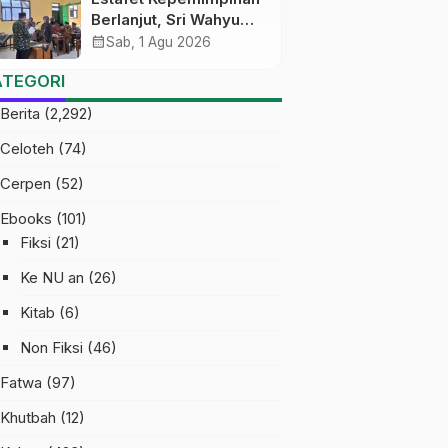
Berlanjut, Sri Wahyu
Susilowati Resmi
calendar_month
Sab, 1 Agu 2026
Pimpin MTs Ma’arif
ATEGORI
Sapuran
Berita
(2,292)
Celoteh
(74)
Cerpen
(52)
Ebooks
(101)
Fiksi
(21)
Ke NU an
(26)
Kitab
(6)
Non Fiksi
(46)
Fatwa
(97)
Khutbah
(12)