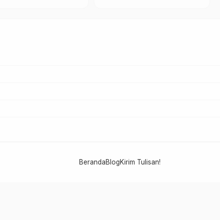
Beranda
Blog
Kirim Tulisan!
NU PATI - PCNU KABUPATEN PATI
LTN NU 2025