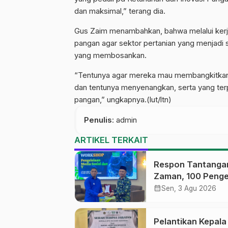
dan maksimal,” terang dia.
Gus Zaim menambahkan, bahwa melalui kerjasa
pangan agar sektor pertanian yang menjadi 
yang membosankan.
“Tentunya agar mereka mau membangkitkan g
dan tentunya menyenangkan, serta yang terpe
pangan,” ungkapnya.(lut/ltn)
Penulis
: admin
ARTIKEL TERKAIT
Respon Tantanga
Zaman, 100 Penge
Medsos Sekolah
calendar_month
Sen, 3 Agu 2026
Ma’arif Pekalong
Ikuti Pelatihan Lit
Pelantikan Kepal
Digital