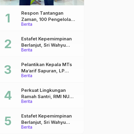
Respon Tantangan
Zaman, 100 Pengelola
Berita
Medsos Sekolah Ma’arif
Pekalongan Ikuti
Pelatihan Literasi Digital
Estafet Kepemimpinan
Berlanjut, Sri Wahyu
Berita
Susilowati Resmi Pimpin
MTs Ma’arif Sapuran
Pelantikan Kepala MTs
Ma’arif Sapuran, LP
Berita
Ma’arif NU Wonosobo
Tekankan Lima Amanah
Kepemimpinan Nahdliyah
Perkuat Lingkungan
Ramah Santri, RMI NU
Berita
Gelar ‘Sambang
Pesantren’ di Pati
Estafet Kepemimpinan
Berlanjut, Sri Wahyu
Berita
Susilowati Resmi Pimpin