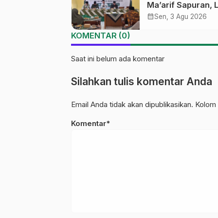
Ma’arif Sapuran, 
Ma’arif NU Wono
calendar_month
Sen, 3 Agu 2026
Tekankan Lima
KOMENTAR (0)
Amanah Kepemim
Nahdliyah
Saat ini belum ada komentar
Silahkan tulis komentar Anda
Email Anda tidak akan dipublikasikan. Kolom 
Komentar*