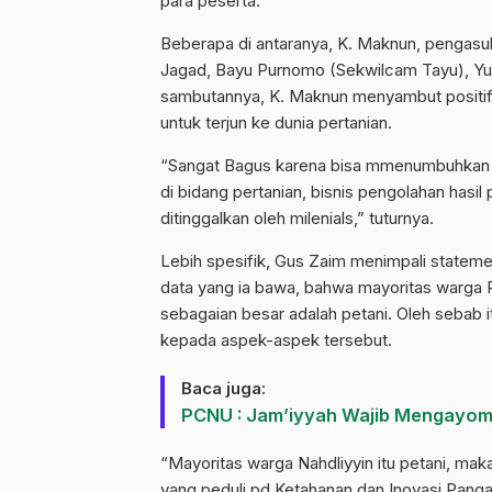
para peserta.
Beberapa di antaranya, K. Maknun, pengasu
Jagad, Bayu Purnomo (Sekwilcam Tayu), Yu
sambutannya, K. Maknun menyambut positif ke
untuk terjun ke dunia pertanian.
“Sangat Bagus karena bisa mmenumbuhkan mi
di bidang pertanian, bisnis pengolahan hasi
ditinggalkan oleh milenials,” tuturnya.
Lebih spesifik, Gus Zaim menimpali statemen
data yang ia bawa, bahwa mayoritas warga P
sebagaian besar adalah petani. Oleh sebab 
kepada aspek-aspek tersebut.
Baca juga:
PCNU : Jam’iyyah Wajib Mengayom
“Mayoritas warga Nahdliyyin itu petani, ma
yang peduli pd Ketahanan dan Inovasi Panga