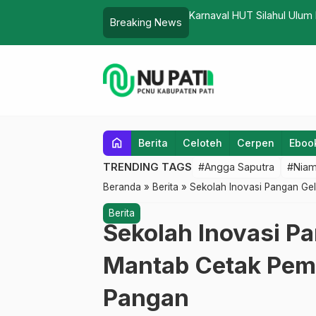
Kec Gembong
Karnaval HUT Silahul Ulum
Breaking News
home
Berita
Celoteh
Cerpen
Eboo
TRENDING TAGS
#Angga Saputra
#Niam
Beranda
»
Berita
»
Sekolah Inovasi Pangan G
Berita
Sekolah Inovasi 
Mantab Cetak Pem
Pangan