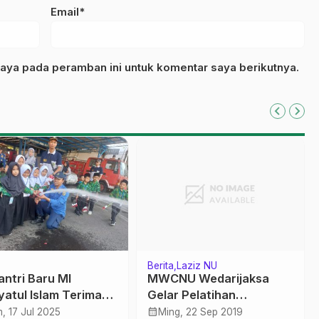
Email*
aya pada peramban ini untuk komentar saya berikutnya.
Kolom
a PCNU Buka-
Pendidikan Responsif
an, Beberkan
Gender
ram Segar (bagian
calendar_month
, 26 Jun 2024
Jum, 30 Jul 2021