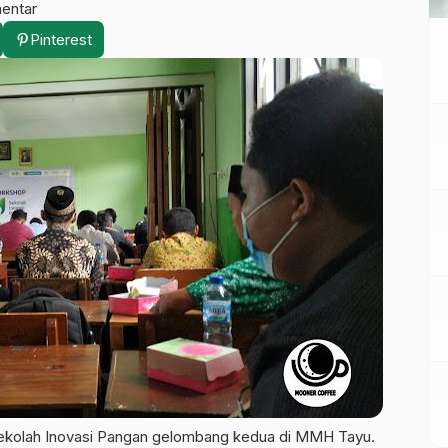
entar
Pinterest
ekolah Inovasi Pangan gelombang kedua di MMH Tayu.