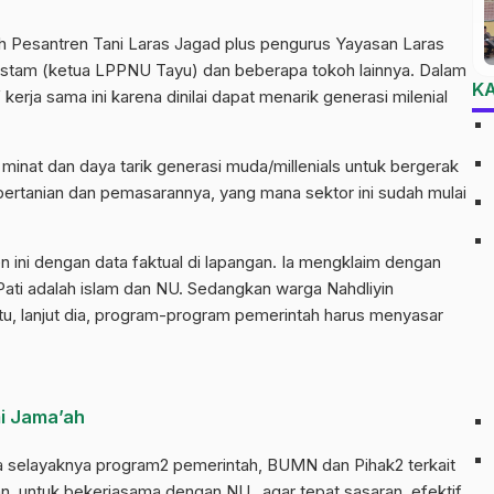
h Pesantren Tani Laras Jagad plus pengurus Yayasan Laras
stam (ketua LPPNU Tayu) dan beberapa tokoh lainnya. Dalam
K
rja sama ini karena dinilai dapat menarik generasi milenial
nat dan daya tarik generasi muda/millenials untuk bergerak
l pertanian dan pemasarannya, yang mana sektor ini sudah mulai
 ini dengan data faktual di lapangan. Ia mengklaim dengan
ati adalah islam dan NU. Sedangkan warga Nahdliyin
itu, lanjut dia, program-program pemerintah harus menyasar
i Jama’ah
ka selayaknya program2 pemerintah, BUMN dan Pihak2 terkait
n, untuk bekerjasama dengan NU, agar tepat sasaran, efektif