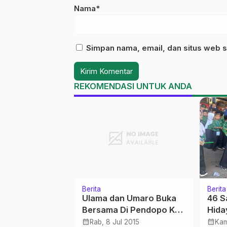
Nama*
Simpan nama, email, dan situs web s
REKOMENDASI UNTUK ANDA
NU
Berita
Berita
darijaksa
Wagub Turun Tangan
Ketu
tihan
Pantau Vaksinasi
Buka
an Masjid
Prog
calendar_month
calendar_month
Sep 2019
Rab, 22 Sep 2021
Rab