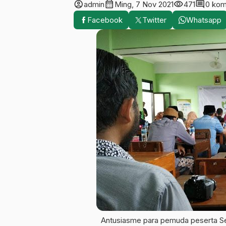
account_circle
calendar_month
visibility
comment
admin
Ming, 7 Nov 2021
471
0 kom
Facebook
Twitter
Whatsapp
Antusiasme para pemuda peserta S