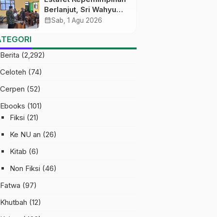
Berlanjut, Sri Wahyu
Susilowati Resmi
calendar_month
Sab, 1 Agu 2026
Pimpin MTs Ma’arif
ATEGORI
Sapuran
Berita
(2,292)
Celoteh
(74)
Cerpen
(52)
Ebooks
(101)
Fiksi
(21)
Ke NU an
(26)
Kitab
(6)
Non Fiksi
(46)
Fatwa
(97)
Khutbah
(12)