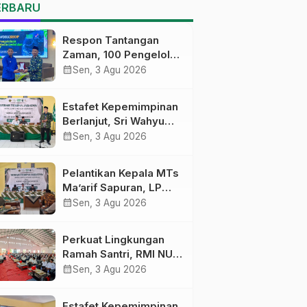
MTs Ma’arif Sapuran
ERBARU
Respon Tantangan
Zaman, 100 Pengelola
Medsos Sekolah
calendar_month
Sen, 3 Agu 2026
Ma’arif Pekalongan
Ikuti Pelatihan Literasi
Estafet Kepemimpinan
Digital
Berlanjut, Sri Wahyu
Susilowati Resmi
calendar_month
Sen, 3 Agu 2026
Pimpin MTs Ma’arif
Sapuran
Pelantikan Kepala MTs
Ma’arif Sapuran, LP
Ma’arif NU Wonosobo
calendar_month
Sen, 3 Agu 2026
Tekankan Lima
Amanah
Perkuat Lingkungan
Kepemimpinan
Ramah Santri, RMI NU
Nahdliyah
Gelar ‘Sambang
calendar_month
Sen, 3 Agu 2026
Pesantren’ di Pati
Estafet Kepemimpinan