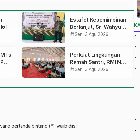
n
Estafet Kepemimpinan
K
lola
Berlanjut, Sri Wahyu
Susilowati Resmi
calendar_month
Sen, 3 Agu 2026
an
Pimpin MTs Ma’arif
erasi
Sapuran
a MTs
Perkuat Lingkungan
LP
Ramah Santri, RMI NU
sobo
Gelar ‘Sambang
calendar_month
Sen, 3 Agu 2026
Pesantren’ di Pati
pinan
yang bertanda bintang (*) wajib diisi