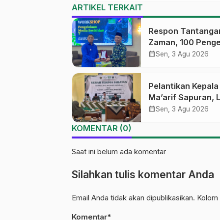
ARTIKEL TERKAIT
Respon Tantanga
Zaman, 100 Penge
Medsos Sekolah
calendar_month
Sen, 3 Agu 2026
Ma’arif Pekalong
Ikuti Pelatihan Lit
Pelantikan Kepal
Digital
Ma’arif Sapuran, 
Ma’arif NU Wono
calendar_month
Sen, 3 Agu 2026
Tekankan Lima
KOMENTAR (0)
Amanah Kepemim
Nahdliyah
Saat ini belum ada komentar
Silahkan tulis komentar Anda
Email Anda tidak akan dipublikasikan. Kolom 
Komentar*