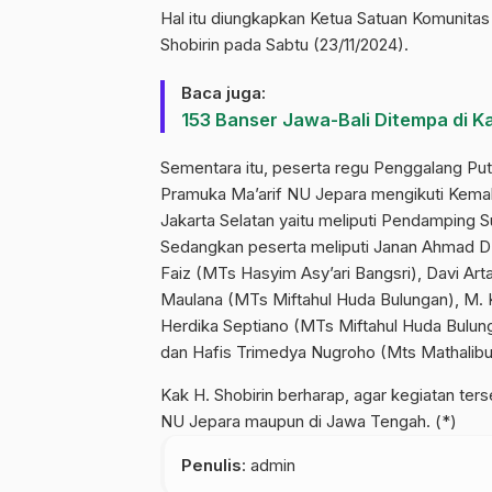
Hal itu diungkapkan Ketua Satuan Komunit
Shobirin pada Sabtu (23/11/2024).
Baca juga:
153 Banser Jawa-Bali Ditempa di K
Sementara itu, peserta regu Penggalang Pu
Pramuka Ma’arif NU Jepara mengikuti Kema
Jakarta Selatan yaitu meliputi Pendamping
Sedangkan peserta meliputi Janan Ahmad D
Faiz (MTs Hasyim Asy’ari Bangsri), Davi A
Maulana (MTs Miftahul Huda Bulungan), M.
Herdika Septiano (MTs Miftahul Huda Bulu
dan Hafis Trimedya Nugroho (Mts Mathalib
Kak H. Shobirin berharap, agar kegiatan te
NU Jepara maupun di Jawa Tengah. (*)
Penulis
: admin