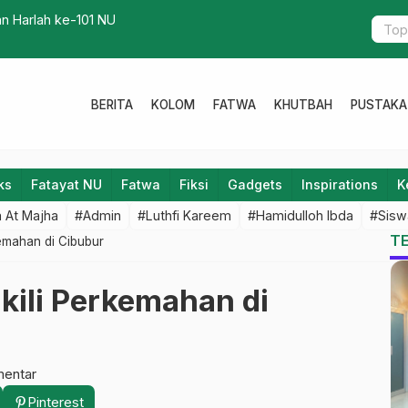
KH. Asmu’i Sadzali, Musytasyar dan
BERITA
KOLOM
FATWA
KHUTBAH
PUSTAKA
ks
Fatayat NU
Fatwa
Fiksi
Gadgets
Inspirations
K
 At Majha
#Admin
#Luthfi Kareem
#Hamidulloh Ibda
#Sisw
T
emahan di Cibubur
ili Perkemahan di
mentar
Pinterest