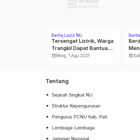
Berita
Laziz NU
Berita
i Cinta
Tersengat Listrik, Warga
Berd
Trangkil Dapat Bantuan
Meng
gu 2017
dari Lazisnu
NU
calendar_month
calendar_month
Ming, 1 Agu 2021
Sab
Tentang
Sejarah Singkat NU
Struktur Kepengurusan
Pengurus PCNU Kab. Pati
Lembaga-Lembaga
Jaringan Nasional