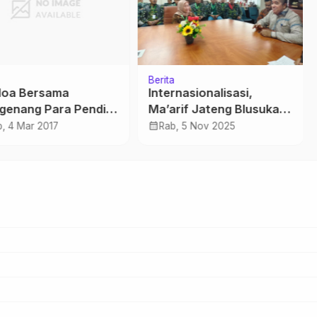
Berita
oa Bersama
Internasionalisasi,
enang Para Pendiri
Ma’arif Jateng Blusukan
ke Sekolah Indonesia
calendar_month
, 4 Mar 2017
Rab, 5 Nov 2025
Singapura