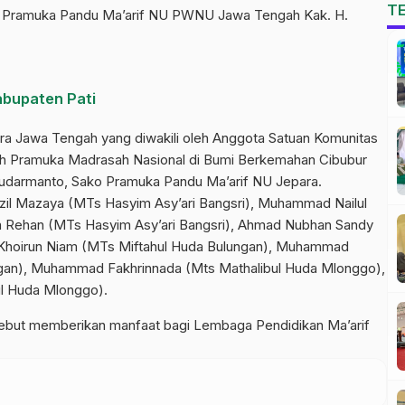
T
as Pramuka Pandu Ma’arif NU PWNU Jawa Tengah Kak. H.
abupaten Pati
tra Jawa Tengah yang diwakili oleh Anggota Satuan Komunitas
h Pramuka Madrasah Nasional di Bumi Berkemahan Cibubur
 Sudarmanto, Sako Pramuka Pandu Ma’arif NU Jepara.
zil Mazaya (MTs Hasyim Asy’ari Bangsri), Muhammad Nailul
rta Rehan (MTs Hasyim Asy’ari Bangsri), Ahmad Nubhan Sandy
 Khoirun Niam (MTs Miftahul Huda Bulungan), Muhammad
ngan), Muhammad Fakhrinnada (Mts Mathalibul Huda Mlonggo),
ul Huda Mlonggo).
rsebut memberikan manfaat bagi Lembaga Pendidikan Ma’arif