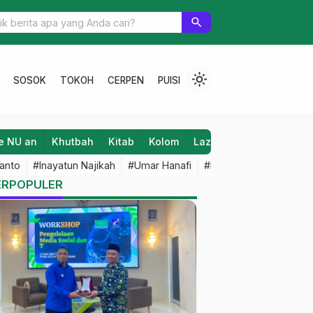
 Mantan Rois PCNU Pati, Wafat
Raih IPK 4.00, Dian
search
Lulusan UNNES
light_mode
SOSOK
TOKOH
CERPEN
PUISI
e NU an
Khutbah
Kitab
Kolom
Laziz NU
Lifestyle
anto
#Inayatun Najikah
#Umar Hanafi
#M Iqbal Dawami
#An
ERPOPULER