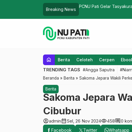
PCNU Pati Gelar Tasyakuran Harlah ke-101 NU
Breaking News
home
Berita
Celoteh
Cerpen
Eboo
TRENDING TAGS
#Angga Saputra
#Niam
Beranda
»
Berita
»
Sakoma Jepara Wakili Perk
Berita
Sakoma Jepara Wak
Cibubur
account_circle
calendar_month
visibility
comment
admin
Sel, 26 Nov 2024
458
0 ko
Facebook
Twitter
Whatsapp