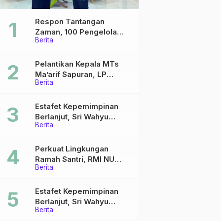
Respon Tantangan
Zaman, 100 Pengelola
Berita
Medsos Sekolah Ma’arif
Pekalongan Ikuti
Pelatihan Literasi Digital
Pelantikan Kepala MTs
Ma’arif Sapuran, LP
Berita
Ma’arif NU Wonosobo
Tekankan Lima Amanah
Kepemimpinan Nahdliyah
Estafet Kepemimpinan
Berlanjut, Sri Wahyu
Berita
Susilowati Resmi Pimpin
MTs Ma’arif Sapuran
Perkuat Lingkungan
Ramah Santri, RMI NU
Berita
Gelar ‘Sambang
Pesantren’ di Pati
Estafet Kepemimpinan
Berlanjut, Sri Wahyu
Berita
Susilowati Resmi Pimpin