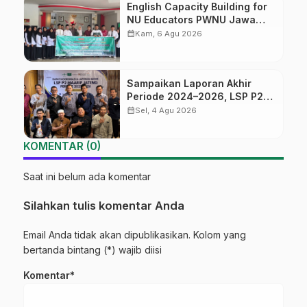
English Capacity Building for
NU Educators PWNU Jawa
Tengah Batch#4; Membuka
calendar_month
Kam, 6 Agu 2026
Jalan Menuju Masa Depan
Sampaikan Laporan Akhir
Periode 2024–2026, LSP P2
Ma’arif NU Jateng Mantapkan
calendar_month
Sel, 4 Agu 2026
Sinergi Link and Match
KOMENTAR (0)
Saat ini belum ada komentar
Silahkan tulis komentar Anda
Email Anda tidak akan dipublikasikan. Kolom yang
bertanda bintang (*) wajib diisi
Komentar*