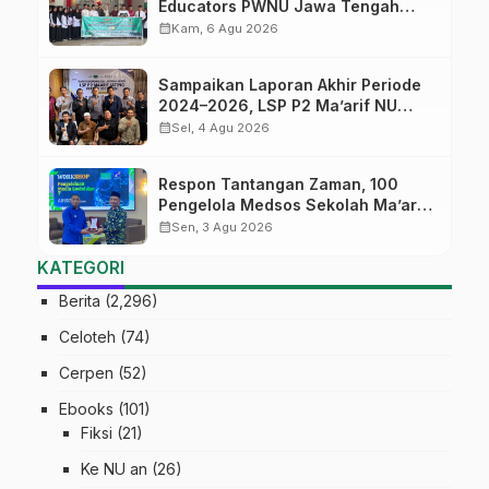
Educators PWNU Jawa Tengah
Batch#4; Membuka Jalan Menuju
calendar_month
Kam, 6 Agu 2026
Masa Depan
Sampaikan Laporan Akhir Periode
2024–2026, LSP P2 Ma’arif NU
Jateng Mantapkan Sinergi Link and
calendar_month
Sel, 4 Agu 2026
Match
Respon Tantangan Zaman, 100
Pengelola Medsos Sekolah Ma’arif
Pekalongan Ikuti Pelatihan Literasi
calendar_month
Sen, 3 Agu 2026
Digital
KATEGORI
Berita
(2,296)
Celoteh
(74)
Cerpen
(52)
Ebooks
(101)
Fiksi
(21)
Ke NU an
(26)