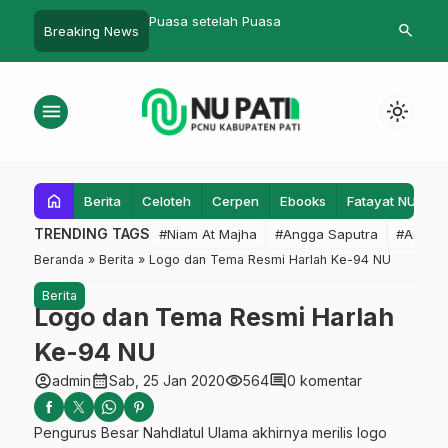
uasa setelah Puasa
Selapanan dan Syukuran Garasi
Ulam
search
Breaking News
Om Second Semarang Digelar
Samb
Bersama Jamaah Rabu Legi
Des
menu
light_mode
home
Berita
Celoteh
Cerpen
Ebooks
Fatayat NU
F
TRENDING TAGS
#Niam At Majha
#Angga Saputra
#Admin
Beranda
»
Berita
»
Logo dan Tema Resmi Harlah Ke-94 NU
Berita
Logo dan Tema Resmi Harlah
Ke-94 NU
account_circle
calendar_month
visibility
comment
admin
Sab, 25 Jan 2020
564
0 komentar
Pengurus Besar Nahdlatul Ulama akhirnya merilis logo