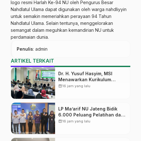
logo resmi Harlah Ke-94 NU
oleh Pengurus Besar
Nahdlatul Ulama dapat digunakan oleh warga nahdliyyin
untuk semakin memeriahkan perayaan 94 Tahun
Nahdlatul Ulama. Selain tentunya, menggelorakan
semangat dalam meguhkan kemandirian NU untuk
perdamaian dunia.
Penulis
: admin
ARTIKEL TERKAIT
Dr. H. Yusuf Hasyim, MSI
Menawarkan Kurikulum
Diversifikasi, Harapan Baru
calendar_month
16 jam yang lalu
dalam dunia pendidikan
LP Ma’arif NU Jateng Bidik
6.000 Peluang Pelatihan dan
Sertifikasi bagi Lulusan SMK
calendar_month
16 jam yang lalu