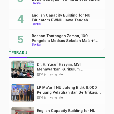
Berita
Mantapkan Sinergi Link and Match
English Capacity Building for NU
Educators PWNU Jawa Tengah
Berita
Batch#4; Membuka Jalan Menuju
Masa Depan
Respon Tantangan Zaman, 100
Pengelola Medsos Sekolah Ma’arif
Berita
Pekalongan Ikuti Pelatihan Literasi
Digital
TERBARU
Dr. H. Yusuf Hasyim, MSI
Menawarkan Kurikulum
Diversifikasi, Harapan Baru dalam
calendar_month
16 jam yang lalu
dunia pendidikan
LP Ma’arif NU Jateng Bidik 6.000
Peluang Pelatihan dan Sertifikasi
bagi Lulusan SMK
calendar_month
16 jam yang lalu
English Capacity Building for NU