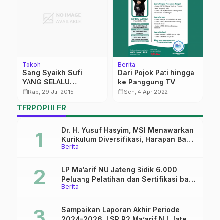
Tokoh
Berita
Be
Sang Syaikh Sufi
Dari Pojok Pati hingga
K
YANG SELALU
ke Panggung TV
T
BERSEMBUNYI Kisah-
P
calendar_month
calendar_month
calendar_month
Rab, 29 Jul 2015
Sen, 4 Apr 2022
Kisah di sekitar
TERPOPULER
kehidupan
KH.Abdullah Salam
Dr. H. Yusuf Hasyim, MSI Menawarkan
Kurikulum Diversifikasi, Harapan Baru
Berita
dalam dunia pendidikan
LP Ma’arif NU Jateng Bidik 6.000
Peluang Pelatihan dan Sertifikasi bagi
Berita
Lulusan SMK
Sampaikan Laporan Akhir Periode
2024–2026, LSP P2 Ma’arif NU Jateng