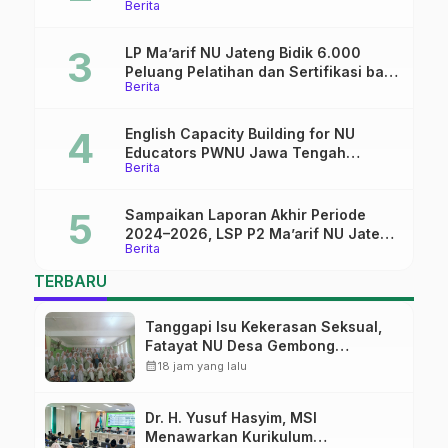
Berita
dalam dunia pendidikan
LP Ma’arif NU Jateng Bidik 6.000
Peluang Pelatihan dan Sertifikasi bagi
Berita
Lulusan SMK
English Capacity Building for NU
Educators PWNU Jawa Tengah
Berita
Batch#4; Membuka Jalan Menuju
Masa Depan
Sampaikan Laporan Akhir Periode
2024–2026, LSP P2 Ma’arif NU Jateng
Berita
Mantapkan Sinergi Link and Match
TERBARU
Tanggapi Isu Kekerasan Seksual,
Fatayat NU Desa Gembong
Datangkan Aktifis HAM
calendar_month
18 jam yang lalu
Dr. H. Yusuf Hasyim, MSI
Menawarkan Kurikulum