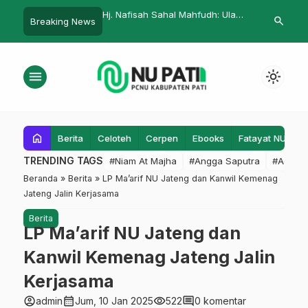
ah Sahal Mahfudh: Ulama
Tanya Jawab Bersama Syuriah
PT Sukun Sa
search
Breaking News
n Progresif
Yatim di Pat
Apresiasi
menu
light_mode
home
Berita
Celoteh
Cerpen
Ebooks
Fatayat NU
F
TRENDING TAGS
#Niam At Majha
#Angga Saputra
#Admin
Beranda
»
Berita
»
LP Ma’arif NU Jateng dan Kanwil Kemenag
Jateng Jalin Kerjasama
Berita
LP Ma’arif NU Jateng dan
Kanwil Kemenag Jateng Jalin
Kerjasama
account_circle
calendar_month
visibility
comment
admin
Jum, 10 Jan 2025
522
0 komentar