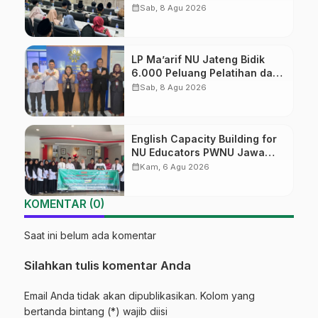
Diversifikasi, Harapan Baru
calendar_month
Sab, 8 Agu 2026
dalam dunia pendidikan
LP Ma’arif NU Jateng Bidik
6.000 Peluang Pelatihan dan
Sertifikasi bagi Lulusan SMK
calendar_month
Sab, 8 Agu 2026
English Capacity Building for
NU Educators PWNU Jawa
Tengah Batch#4; Membuka
calendar_month
Kam, 6 Agu 2026
Jalan Menuju Masa Depan
KOMENTAR (0)
Saat ini belum ada komentar
Silahkan tulis komentar Anda
Email Anda tidak akan dipublikasikan. Kolom yang
bertanda bintang (*) wajib diisi