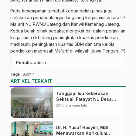
Pada kesempatan tersebut kedua belah pihak juga
melakukan penandatangan langsung kerjasama antara LP
Ma`arif NU PWNU Jateng dan Kanwil Kemenag Jateng.
Kedua belah pihak sepakat mengikat diri dalam perjanjian
kerja sama di bidang peningkatan kualitas pendidikan
madrasah, peningkatan kualitas SDM dan tata kelola
pendidikan madrasah Ma`arif di wilayah Jawa Tengah. (*)
Penulis
: admin
Tags
Admin
ARTIKEL TERKAIT
Tanggapi Isu Kekerasan
Seksual, Fatayat NU Desa
Gembong Datangkan Aktifis
calendar_month
18 jam yang lalu
HAM
Dr. H. Yusuf Hasyim, MSI
Menawarkan Kurikulum