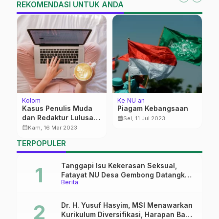
REKOMENDASI UNTUK ANDA
Kolom
Ke NU an
Be
Kasus Penulis Muda
Piagam Kebangsaan
A
dan Redaktur Lulusan
g
calendar_month
Sel, 11 Jul 2023
Rusia: Urgensi Basa-
N
calendar_month
calendar_month
Kam, 16 Mar 2023
I
Basi Komunikasi
TERPOPULER
Tanggapi Isu Kekerasan Seksual,
Fatayat NU Desa Gembong Datangkan
Berita
Aktifis HAM
Dr. H. Yusuf Hasyim, MSI Menawarkan
Kurikulum Diversifikasi, Harapan Baru