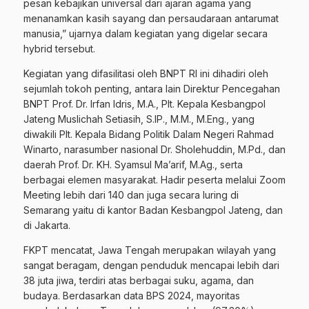
pesan kebajikan universal dari ajaran agama yang
menanamkan kasih sayang dan persaudaraan antarumat
manusia,” ujarnya dalam kegiatan yang digelar secara
hybrid tersebut.
Kegiatan yang difasilitasi oleh BNPT RI ini dihadiri oleh
sejumlah tokoh penting, antara lain Direktur Pencegahan
BNPT Prof. Dr. Irfan Idris, M.A., Plt. Kepala Kesbangpol
Jateng Muslichah Setiasih, S.IP., M.M., M.Eng., yang
diwakili Plt. Kepala Bidang Politik Dalam Negeri Rahmad
Winarto, narasumber nasional Dr. Sholehuddin, M.Pd., dan
daerah Prof. Dr. KH. Syamsul Ma’arif, M.Ag., serta
berbagai elemen masyarakat. Hadir peserta melalui Zoom
Meeting lebih dari 140 dan juga secara luring di
Semarang yaitu di kantor Badan Kesbangpol Jateng, dan
di Jakarta.
FKPT mencatat, Jawa Tengah merupakan wilayah yang
sangat beragam, dengan penduduk mencapai lebih dari
38 juta jiwa, terdiri atas berbagai suku, agama, dan
budaya. Berdasarkan data BPS 2024, mayoritas