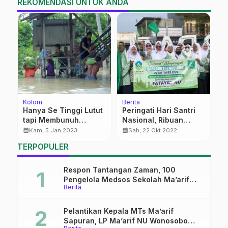
REKOMENDASI UNTUK ANDA
Kolom
Berita
Be
Hanya Se Tinggi Lutut
Peringati Hari Santri
T
tapi Membunuh
Nasional, Ribuan
A
Harapan
Santri di Kayen Gelar
S
calendar_month
calendar_month
calendar_month
Kam, 5 Jan 2023
Sab, 22 Okt 2022
Apel dan Kirab
L
TERPOPULER
H
Respon Tantangan Zaman, 100
Pengelola Medsos Sekolah Ma’arif
Berita
Pekalongan Ikuti Pelatihan Literasi
Digital
Pelantikan Kepala MTs Ma’arif
Sapuran, LP Ma’arif NU Wonosobo