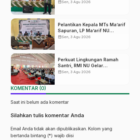
Susilowati Resmi Pimpin MTs
calendar_month
Sen, 3 Agu 2026
Ma’arif Sapuran
Pelantikan Kepala MTs Ma’arif
Sapuran, LP Ma’arif NU
Wonosobo Tekankan Lima
calendar_month
Sen, 3 Agu 2026
Amanah Kepemimpinan
Nahdliyah
Perkuat Lingkungan Ramah
Santri, RMI NU Gelar
‘Sambang Pesantren’ di Pati
calendar_month
Sen, 3 Agu 2026
KOMENTAR (0)
Saat ini belum ada komentar
Silahkan tulis komentar Anda
Email Anda tidak akan dipublikasikan. Kolom yang
bertanda bintang (*) wajib diisi