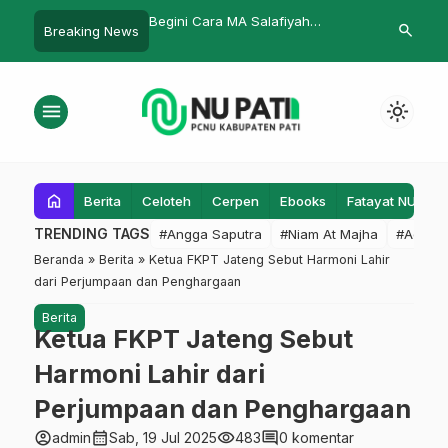
ra MA Salafiyah
Pergerakan Pelajar NU, Benteng
Bagaimana H
search
Breaking News
n Siswa Berprestasi
Aswaja dari Garis Terluar Pati
Sepeda Moto
menu
light_mode
home
Berita
Celoteh
Cerpen
Ebooks
Fatayat NU
F
TRENDING TAGS
#Angga Saputra
#Niam At Majha
#Admin
Beranda
»
Berita
»
Ketua FKPT Jateng Sebut Harmoni Lahir
dari Perjumpaan dan Penghargaan
Berita
Ketua FKPT Jateng Sebut
Harmoni Lahir dari
Perjumpaan dan Penghargaan
account_circle
calendar_month
visibility
comment
admin
Sab, 19 Jul 2025
483
0 komentar