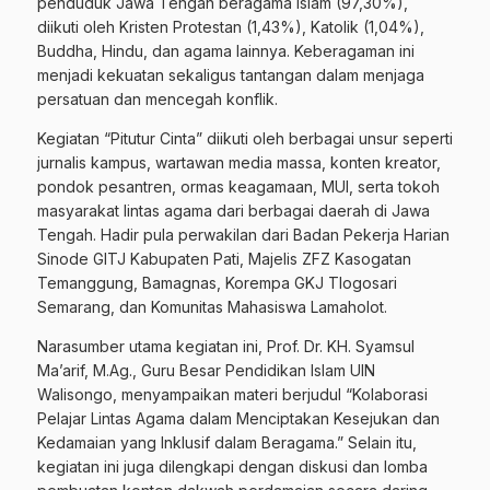
penduduk Jawa Tengah beragama Islam (97,30%),
diikuti oleh Kristen Protestan (1,43%), Katolik (1,04%),
Buddha, Hindu, dan agama lainnya. Keberagaman ini
menjadi kekuatan sekaligus tantangan dalam menjaga
persatuan dan mencegah konflik.
Kegiatan “Pitutur Cinta” diikuti oleh berbagai unsur seperti
jurnalis kampus, wartawan media massa, konten kreator,
pondok pesantren, ormas keagamaan, MUI, serta tokoh
masyarakat lintas agama dari berbagai daerah di Jawa
Tengah. Hadir pula perwakilan dari Badan Pekerja Harian
Sinode GITJ Kabupaten Pati, Majelis ZFZ Kasogatan
Temanggung, Bamagnas, Korempa GKJ Tlogosari
Semarang, dan Komunitas Mahasiswa Lamaholot.
Narasumber utama kegiatan ini, Prof. Dr. KH. Syamsul
Ma’arif, M.Ag., Guru Besar Pendidikan Islam UIN
Walisongo, menyampaikan materi berjudul “Kolaborasi
Pelajar Lintas Agama dalam Menciptakan Kesejukan dan
Kedamaian yang Inklusif dalam Beragama.” Selain itu,
kegiatan ini juga dilengkapi dengan diskusi dan lomba