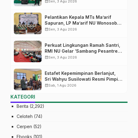
MTs Ma’arif Sapuran
calendar_month
Sen, 3 Agu 2026
Pelantikan Kepala MTs Ma’arif
Sapuran, LP Ma’arif NU Wonosobo
Tekankan Lima Amanah
calendar_month
Sen, 3 Agu 2026
Kepemimpinan Nahdliyah
Perkuat Lingkungan Ramah Santri,
RMI NU Gelar ‘Sambang Pesantren’
di Pati
calendar_month
Sen, 3 Agu 2026
Estafet Kepemimpinan Berlanjut,
Sri Wahyu Susilowati Resmi Pimpin
MTs Ma’arif Sapuran
calendar_month
Sab, 1 Agu 2026
KATEGORI
Berita
(2,292)
Celoteh
(74)
Cerpen
(52)
Ebooks
(101)