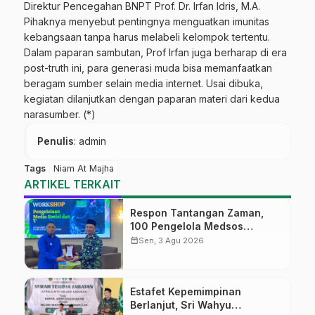
Direktur Pencegahan BNPT Prof. Dr. Irfan Idris, M.A.
Pihaknya menyebut pentingnya menguatkan imunitas
kebangsaan tanpa harus melabeli kelompok tertentu.
Dalam paparan sambutan, Prof Irfan juga berharap di era
post-truth ini, para generasi muda bisa memanfaatkan
beragam sumber selain media internet. Usai dibuka,
kegiatan dilanjutkan dengan paparan materi dari kedua
narasumber. (*)
Penulis
: admin
Tags
Niam At Majha
ARTIKEL TERKAIT
Respon Tantangan Zaman,
100 Pengelola Medsos
Sekolah Ma’arif Pekalongan
calendar_month
Sen, 3 Agu 2026
Ikuti Pelatihan Literasi Digital
Estafet Kepemimpinan
Berlanjut, Sri Wahyu