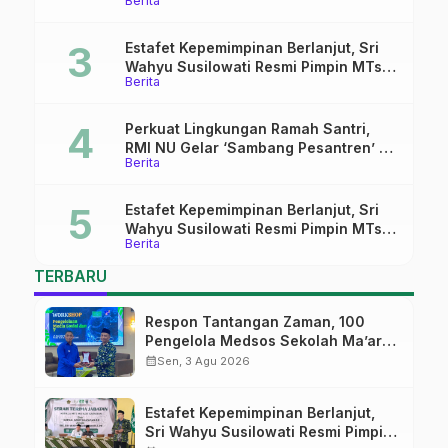
Berita
Tekankan Lima Amanah
Kepemimpinan Nahdliyah
Estafet Kepemimpinan Berlanjut, Sri
Wahyu Susilowati Resmi Pimpin MTs
Berita
Ma’arif Sapuran
Perkuat Lingkungan Ramah Santri,
RMI NU Gelar ‘Sambang Pesantren’ di
Berita
Pati
Estafet Kepemimpinan Berlanjut, Sri
Wahyu Susilowati Resmi Pimpin MTs
Berita
Ma’arif Sapuran
TERBARU
Respon Tantangan Zaman, 100
Pengelola Medsos Sekolah Ma’arif
Pekalongan Ikuti Pelatihan Literasi
calendar_month
Sen, 3 Agu 2026
Digital
Estafet Kepemimpinan Berlanjut,
Sri Wahyu Susilowati Resmi Pimpin