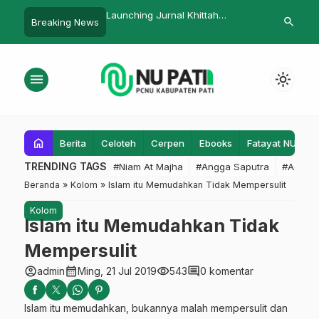
Launching Jurnal Khittah
Hadiri Apel Hari Ibu, Ini Pesan
La
search
Breaking News
Lakpesdam NU Pati Edisi II
Ketua Muslimat NU Pati
La
menu
light_mode
home
Berita
Celoteh
Cerpen
Ebooks
Fatayat NU
F
TRENDING TAGS
#Niam At Majha
#Angga Saputra
#Admin
Beranda
»
Kolom
»
Islam itu Memudahkan Tidak Mempersulit
Kolom
Islam itu Memudahkan Tidak
Mempersulit
account_circle
calendar_month
visibility
comment
admin
Ming, 21 Jul 2019
543
0 komentar
Islam itu memudahkan, bukannya malah mempersulit dan