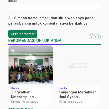
Email*
Simpan nama, email, dan situs web saya pada
peramban ini untuk komentar saya berikutnya.
REKOMENDASI UNTUK ANDA
Berita
Berita
Be
Tingkatkan
Kanjengan Meriahkan
‎
Keterampilan
Haul Syekh
L
Berliterasi, LTN NU
Mutamakkin
I
calendar_month
calendar_month
calendar_month
Ming, 16 Okt 2022
Rab, 8 Sep 2021
Pati Gandeng PC