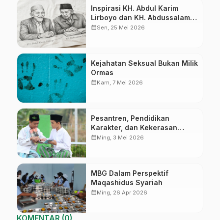
Inspirasi KH. Abdul Karim
Lirboyo dan KH. Abdussalam
Kajen
calendar_month
Sen, 25 Mei 2026
Kejahatan Seksual Bukan Milik
Ormas
calendar_month
Kam, 7 Mei 2026
Pesantren, Pendidikan
Karakter, dan Kekerasan
Seksual
calendar_month
Ming, 3 Mei 2026
MBG Dalam Perspektif
Maqashidus Syariah
calendar_month
Ming, 26 Apr 2026
KOMENTAR (0)