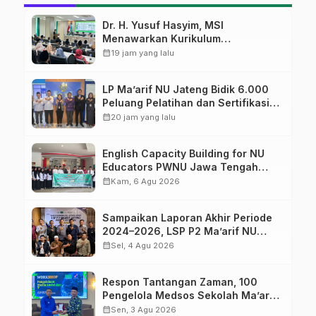
Dr. H. Yusuf Hasyim, MSI
Menawarkan Kurikulum
Diversifikasi, Harapan Baru dalam
calendar_month
19 jam yang lalu
dunia pendidikan
LP Ma’arif NU Jateng Bidik 6.000
Peluang Pelatihan dan Sertifikasi
bagi Lulusan SMK
calendar_month
20 jam yang lalu
English Capacity Building for NU
Educators PWNU Jawa Tengah
Batch#4; Membuka Jalan Menuju
calendar_month
Kam, 6 Agu 2026
Masa Depan
Sampaikan Laporan Akhir Periode
2024–2026, LSP P2 Ma’arif NU
Jateng Mantapkan Sinergi Link and
calendar_month
Sel, 4 Agu 2026
Match
Respon Tantangan Zaman, 100
Pengelola Medsos Sekolah Ma’arif
Pekalongan Ikuti Pelatihan Literasi
calendar_month
Sen, 3 Agu 2026