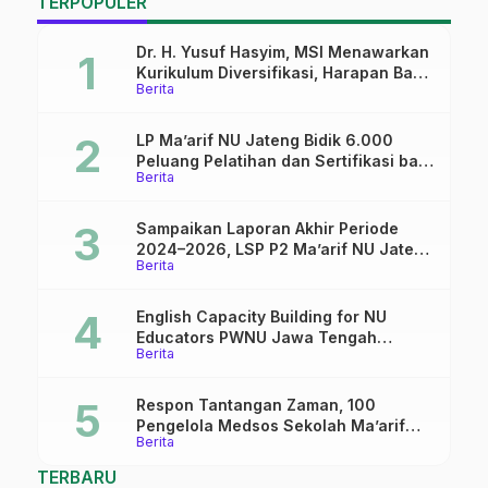
TERPOPULER
IPNU-IPPNU Adakan
Pelatihan Jurnalistik
Dr. H. Yusuf Hasyim, MSI Menawarkan
Kurikulum Diversifikasi, Harapan Baru
Berita
dalam dunia pendidikan
LP Ma’arif NU Jateng Bidik 6.000
Peluang Pelatihan dan Sertifikasi bagi
Berita
Lulusan SMK
Sampaikan Laporan Akhir Periode
2024–2026, LSP P2 Ma’arif NU Jateng
Berita
Mantapkan Sinergi Link and Match
English Capacity Building for NU
Educators PWNU Jawa Tengah
Berita
Batch#4; Membuka Jalan Menuju
Masa Depan
Respon Tantangan Zaman, 100
Pengelola Medsos Sekolah Ma’arif
Berita
Pekalongan Ikuti Pelatihan Literasi
Digital
TERBARU