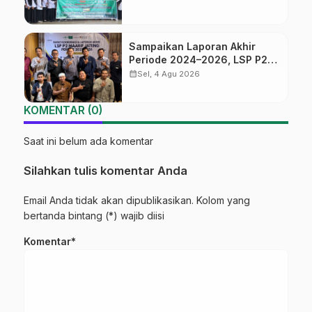
Jalan Menuju Masa Depan
Sampaikan Laporan Akhir
Periode 2024–2026, LSP P2
Ma’arif NU Jateng Mantapkan
calendar_month
Sel, 4 Agu 2026
Sinergi Link and Match
KOMENTAR (0)
Saat ini belum ada komentar
Silahkan tulis komentar Anda
Email Anda tidak akan dipublikasikan. Kolom yang
bertanda bintang (*) wajib diisi
Komentar*