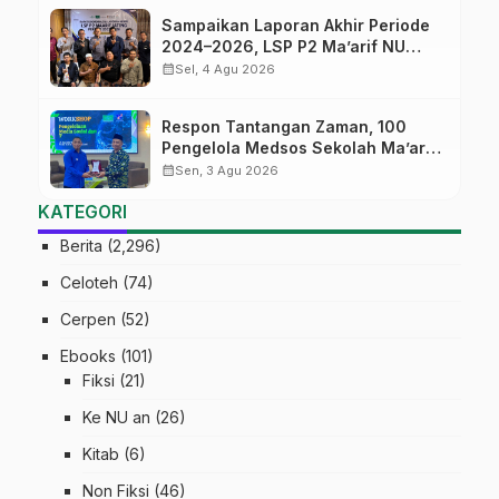
Sampaikan Laporan Akhir Periode
2024–2026, LSP P2 Ma’arif NU
Jateng Mantapkan Sinergi Link and
calendar_month
Sel, 4 Agu 2026
Match
Respon Tantangan Zaman, 100
Pengelola Medsos Sekolah Ma’arif
Pekalongan Ikuti Pelatihan Literasi
calendar_month
Sen, 3 Agu 2026
Digital
KATEGORI
Berita
(2,296)
Celoteh
(74)
Cerpen
(52)
Ebooks
(101)
Fiksi
(21)
Ke NU an
(26)
Kitab
(6)
Non Fiksi
(46)