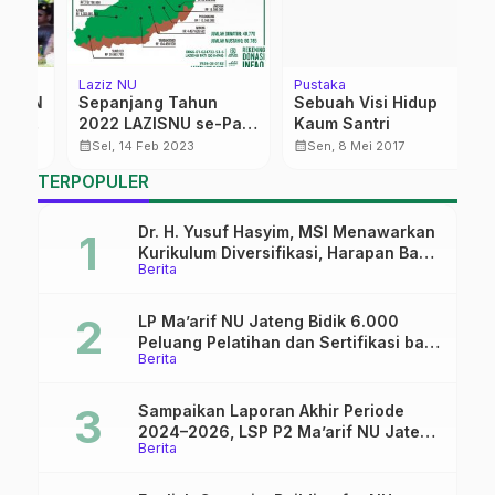
Laziz NU
Pustaka
Be
KN
Sepanjang Tahun
Sebuah Visi Hidup
P
2022 LAZISNU se-Pati
Kaum Santri
U
Kelola Dana ZIS
J
calendar_month
calendar_month
calendar_month
Sel, 14 Feb 2023
Sen, 8 Mei 2017
Mencapai Rp15,6
…
TERPOPULER
Miliar
Dr. H. Yusuf Hasyim, MSI Menawarkan
Kurikulum Diversifikasi, Harapan Baru
Berita
dalam dunia pendidikan
LP Ma’arif NU Jateng Bidik 6.000
Peluang Pelatihan dan Sertifikasi bagi
Berita
Lulusan SMK
Sampaikan Laporan Akhir Periode
2024–2026, LSP P2 Ma’arif NU Jateng
Berita
Mantapkan Sinergi Link and Match