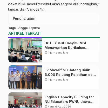
dekat buku modul tersebut akan segera dilaunchingkan,”
tandas dia.(*/angga/ltn)
Penulis
: admin
Tags
Angga Saputra
ARTIKEL TERKAIT
Dr. H. Yusuf Hasyim, MSI
Menawarkan Kurikulum
Diversifikasi, Harapan Baru
calendar_month
4 jam yang lalu
dalam dunia pendidikan
LP Ma’arif NU Jateng Bidik
6.000 Peluang Pelatihan dan
Sertifikasi bagi Lulusan SMK
calendar_month
4 jam yang lalu
English Capacity Building for
NU Educators PWNU Jawa
Tengah Batch#4; Membuka
calendar_month
Kam, 6 Agu 2026