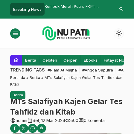
l dan Karir Sosial KH.
Rembuk Merah Putih, FKPT
Halal Bihalal
search
Breaking News
’ Abdillah
Jateng Ajak Gelorakan
Muhamadiyy
Pendidikan Damai Cegah
Radikalisme
menu
light_mode
home
Berita
Celoteh
Cerpen
Ebooks
Fatayat NU
F
TRENDING TAGS
#Niam At Majha
#Angga Saputra
#Admin
Beranda
»
Berita
»
MTs Salafiyah Kajen Gelar Tes Tahfidz dan
Kitab
Berita
MTs Salafiyah Kajen Gelar Tes
Tahfidz dan Kitab
account_circle
calendar_month
visibility
comment
admin
Sel, 12 Mar 2024
500
0 komentar