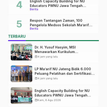
English Capacity Building for NU
Educators PWNU Jawa Tengah
Berita
Batch#4; Membuka Jalan Menuju
Masa Depan
Respon Tantangan Zaman, 100
Pengelola Medsos Sekolah Ma’arif
Berita
Pekalongan Ikuti Pelatihan Literasi
Digital
TERBARU
Dr. H. Yusuf Hasyim, MSI
Menawarkan Kurikulum
Diversifikasi, Harapan Baru dalam
calendar_month
4 jam yang lalu
dunia pendidikan
LP Ma’arif NU Jateng Bidik 6.000
Peluang Pelatihan dan Sertifikasi
bagi Lulusan SMK
calendar_month
4 jam yang lalu
English Capacity Building for NU
Educators PWNU Jawa Tengah
Batch#4; Membuka Jalan Menuju
calendar_month
Kam, 6 Agu 2026
Masa Depan