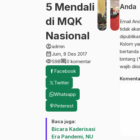
5 Mendali
Anda
Berita
 Kritis
Harlah NU dengan Lomba Cerpen
di MQK
yang
calendar_month
Sab, 8 Apr 2017
Email An
udaya Jawa
tidak aka
Nasional
dipublika
Kolom ya
account_circle
admin
bertanda
calendar_month
Jum, 8 Des 2017
bintang (
visibility
comment
598
0 komentar
wajib diisi
Facebook
Komenta
Twitter
Whatsapp
Pinterest
Baca juga:
Bicara Kaderisasi
Era Pandemi, NU