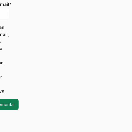
mail*
an
ail,
s
a
an
r
ya.