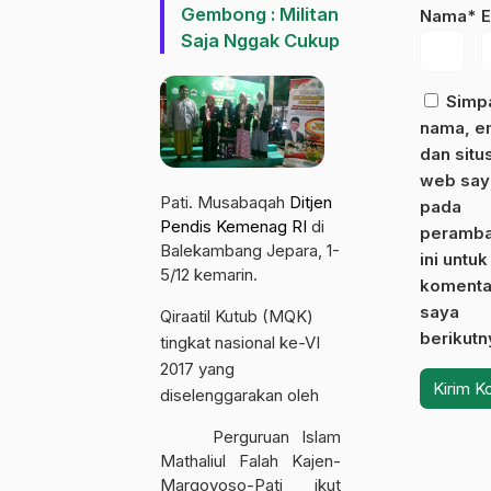
Gembong : Militan
Nama*
E
Saja Nggak Cukup
Simp
nama, em
dan situ
web say
Pati. Musabaqah
Ditjen
pada
Pendis Kemenag RI
di
peramb
Balekambang Jepara, 1-
ini untuk
5/12 kemarin.
komenta
saya
Qiraatil Kutub (MQK)
berikutn
tingkat nasional ke-VI
2017 yang
diselenggarakan oleh
Perguruan Islam
Mathaliul Falah Kajen-
Margoyoso-Pati ikut