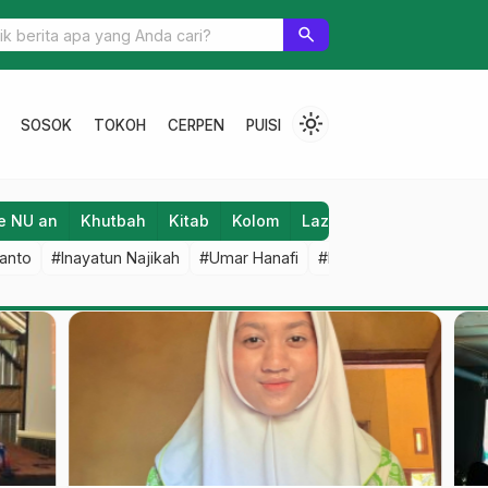
Buku ke-39, Dosen PGMI INISNU Produktif Menulis
search
light_mode
SOSOK
TOKOH
CERPEN
PUISI
e NU an
Khutbah
Kitab
Kolom
Laziz NU
Lifestyle
anto
#Inayatun Najikah
#Umar Hanafi
#M Iqbal Dawami
#An