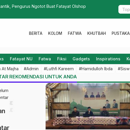
lantik, Pengurus Ngotot Buat Fatayat Olshop
Launching 
BERITA
KOLOM
FATWA
KHUTBAH
PUSTAKA
ks
Fatayat NU
Fatwa
Fiksi
Gadgets
Inspirations
K
 At Majha
#Admin
#Luthfi Kareem
#Hamidulloh Ibda
#Sisw
T
AR (0)
REKOMENDASI UNTUK ANDA
belum
Respon
Estafet
Tantangan
Kepemimpinan
ntar
Zaman, 100
Berlanjut, Sri
Sen, 3 Agu
Sen, 3 Agu
calendar_month
calendar_month
an
Pengelola
Wahyu
2026
2026
Medsos
Susilowati
Sekolah
Resmi Pimpin
tar