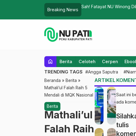
Pantai Kartini Jepara
Sah! Fatayat NU Winong Di
Breaking News
home
Berita
Celoteh
Cerpen
Eboo
TRENDING TAGS
#Angga Saputra
#Niam
ARTIKEL TERKAI
KOMENT
Beranda
»
Berita
»
Mathali’ul Falah Raih 5
Saat ini 
Mendali di MQK Nasional
ada kome
Berita
Mathali’ul
Silahk
tulis
Falah Raih
komen