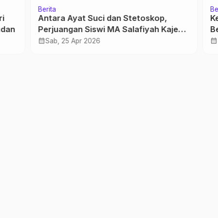
Berita
a Ayat Suci dan Stetoskop,
Ketum PBNU: Khi
angan Siswi MA Salafiyah Kajen
Bentuk Tanggun
kan Harapan Jadi Dokter
Keorganisasian
calendar_month
 25 Apr 2026
Jum, 24 Jan 2025