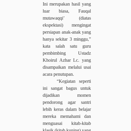
Ini merupakan hasil yang
luar biasa, Fauqal
mutawaqqi’ (diatas
ekspektasi) mengingat
persiapan anak-anak yang
hanya sekitar 3 minggu,”
kata salah satu guru
pembimbing Ustadz
Khoirul Azhar Lc. yang
disampaikan melalui usai
acara penutupan.
“Kegiatan seperti
ini sangat bagus untuk
dijadikan momen
pendorong agar santri
lebih keras dalam belajar
mereka memahami dan
menguasai kitab-kitab
klasik (kitab kuning) yang