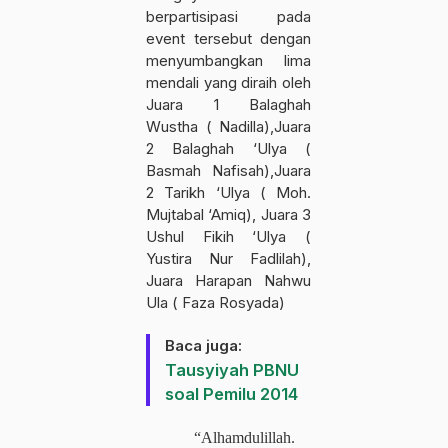
berpartisipasi pada
event tersebut dengan
menyumbangkan lima
mendali yang diraih oleh
Juara 1 Balaghah
Wustha ( Nadilla),Juara
2 Balaghah ‘Ulya (
Basmah Nafisah),Juara
2 Tarikh ‘Ulya ( Moh.
Mujtabal ‘Amiq),
Juara 3
Ushul Fikih ‘Ulya (
Yustira Nur Fadlilah),
Juara Harapan Nahwu
Ula ( Faza Rosyada)
Baca juga:
Tausyiyah PBNU
soal Pemilu 2014
“Alhamdulillah.