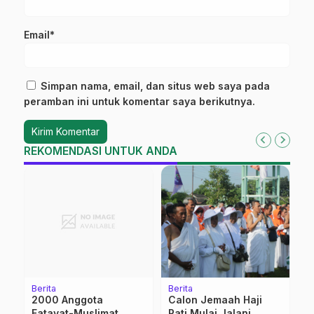
Email*
Simpan nama, email, dan situs web saya pada
peramban ini untuk komentar saya berikutnya.
REKOMENDASI UNTUK ANDA
Berita
Berita
K
l
2000 Anggota
Calon Jemaah Haji
N
Fatayat-Muslimat
Pati Mulai Jalani
B