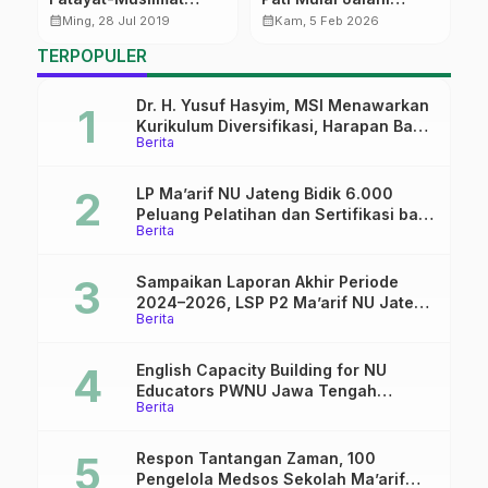
Pucakwangi Hadiri
Manasik 9 Februari
calendar_month
calendar_month
calendar_month
Ming, 28 Jul 2019
Kam, 5 Feb 2026
Rutinan
Mendatang
TERPOPULER
Dr. H. Yusuf Hasyim, MSI Menawarkan
Kurikulum Diversifikasi, Harapan Baru
Berita
dalam dunia pendidikan
LP Ma’arif NU Jateng Bidik 6.000
Peluang Pelatihan dan Sertifikasi bagi
Berita
Lulusan SMK
Sampaikan Laporan Akhir Periode
2024–2026, LSP P2 Ma’arif NU Jateng
Berita
Mantapkan Sinergi Link and Match
English Capacity Building for NU
Educators PWNU Jawa Tengah
Berita
Batch#4; Membuka Jalan Menuju
Masa Depan
Respon Tantangan Zaman, 100
Pengelola Medsos Sekolah Ma’arif