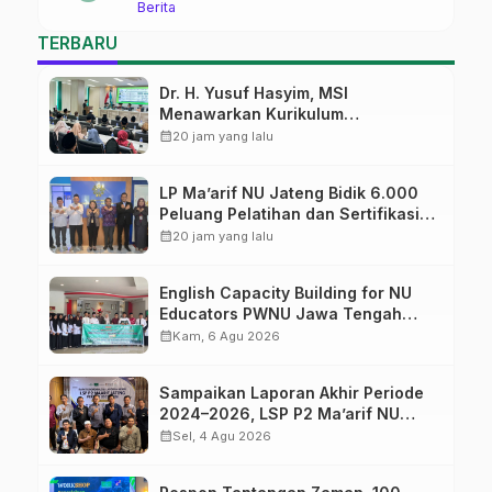
Berita
Pekalongan Ikuti Pelatihan Literasi
Digital
TERBARU
Dr. H. Yusuf Hasyim, MSI
Menawarkan Kurikulum
Diversifikasi, Harapan Baru dalam
calendar_month
20 jam yang lalu
dunia pendidikan
LP Ma’arif NU Jateng Bidik 6.000
Peluang Pelatihan dan Sertifikasi
bagi Lulusan SMK
calendar_month
20 jam yang lalu
English Capacity Building for NU
Educators PWNU Jawa Tengah
Batch#4; Membuka Jalan Menuju
calendar_month
Kam, 6 Agu 2026
Masa Depan
Sampaikan Laporan Akhir Periode
2024–2026, LSP P2 Ma’arif NU
Jateng Mantapkan Sinergi Link and
calendar_month
Sel, 4 Agu 2026
Match