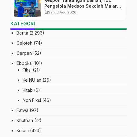
Respon Tantangan Zaman, 100
Pengelola Medsos Sekolah Ma’arif
Pekalongan Ikuti Pelatihan Literasi
calendar_month
Sen, 3 Agu 2026
Digital
KATEGORI
Berita
(2,296)
Celoteh
(74)
Cerpen
(52)
Ebooks
(101)
Fiksi
(21)
Ke NU an
(26)
Kitab
(6)
Non Fiksi
(46)
Fatwa
(97)
Khutbah
(12)
Kolom
(423)