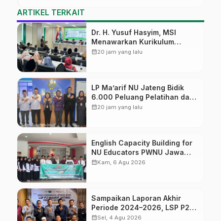
ARTIKEL TERKAIT
Dr. H. Yusuf Hasyim, MSI
Menawarkan Kurikulum
Diversifikasi, Harapan Baru
calendar_month
20 jam yang lalu
dalam dunia pendidikan
LP Ma’arif NU Jateng Bidik
6.000 Peluang Pelatihan dan
Sertifikasi bagi Lulusan SMK
calendar_month
20 jam yang lalu
English Capacity Building for
NU Educators PWNU Jawa
Tengah Batch#4; Membuka
calendar_month
Kam, 6 Agu 2026
Jalan Menuju Masa Depan
Sampaikan Laporan Akhir
Periode 2024–2026, LSP P2
Ma’arif NU Jateng Mantapkan
calendar_month
Sel, 4 Agu 2026