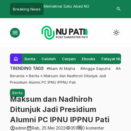
 saat Upacara Tuai
Memaknai Satu Abad NU
PC IPNU IPPN
search
Breaking News
i Teks Lengkapnya
Orientasi Pe
menu
light_mode
home
Berita
Celoteh
Cerpen
Ebooks
Fatayat NU
F
TRENDING TAGS
#Niam At Majha
#Angga Saputra
#Admin
Beranda
»
Berita
»
Maksum dan Nadhiroh Ditunjuk Jadi
Presidium Alumni PC IPNU IPPNU Pati
Berita
Maksum dan Nadhiroh
Ditunjuk Jadi Presidium
Alumni PC IPNU IPPNU Pati
account_circle
calendar_month
visibility
comment
admin
Rab, 25 Mei 2022
351
0 komentar