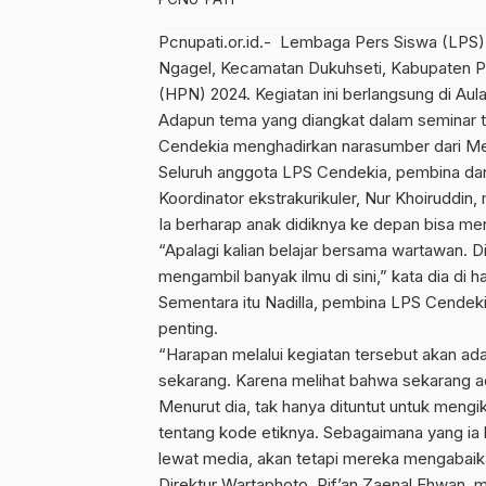
Pcnupati.or.id.- Lembaga Pers Siswa (LPS)
Ngagel, Kecamatan Dukuhseti, Kabupaten Pati
(HPN) 2024. Kegiatan ini berlangsung di Au
Adapun tema yang diangkat dalam seminar ter
Cendekia menghadirkan narasumber dari Med
Seluruh anggota LPS Cendekia, pembina dan k
Koordinator ekstrakurikuler, Nur Khoiruddin
Ia berharap anak didiknya ke depan bisa menj
“Apalagi kalian belajar bersama wartawan. Di
mengambil banyak ilmu di sini,” kata dia di
Sementara itu Nadilla, pembina LPS Cendekia 
penting.
“Harapan melalui kegiatan tersebut akan adan
sekarang. Karena melihat bahwa sekarang ada
Menurut dia, tak hanya dituntut untuk mengikut
tentang kode etiknya. Sebagaimana yang ia 
lewat media, akan tetapi mereka mengabaika
Direktur Wartaphoto, Rif’an Zaenal Ehwan, m