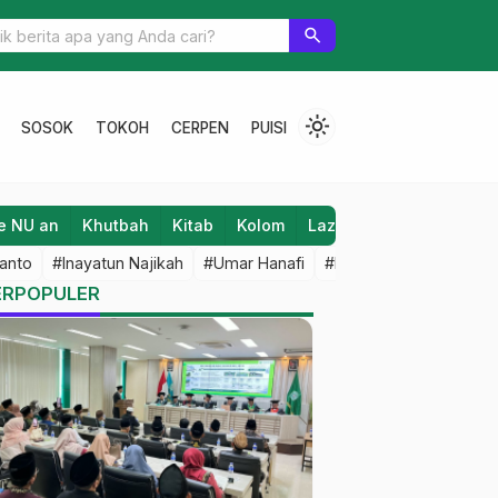
 Apresiasi Inovasi Pupuk Organik MTs Tarbiyatul Banin
search
light_mode
SOSOK
TOKOH
CERPEN
PUISI
e NU an
Khutbah
Kitab
Kolom
Laziz NU
Lifestyle
anto
#Inayatun Najikah
#Umar Hanafi
#M Iqbal Dawami
#An
ERPOPULER