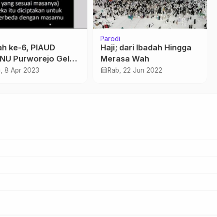
Parodi
ah ke-6, PIAUD
Haji; dari Ibadah Hingga
NU Purworejo Gelar
Merasa Wah
nar Digital
calendar_month
, 8 Apr 2023
Rab, 22 Jun 2022
nting