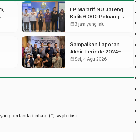
m,
LP Ma’arif NU Jateng
Bidik 6.000 Peluang
ikasi,
Pelatihan dan
calendar_month
3 jam yang lalu
am
Sertifikasi bagi Lulusan
SMK
Sampaikan Laporan
Akhir Periode 2024–
 Jawa
2026, LSP P2 Ma’arif
calendar_month
Sel, 4 Agu 2026
NU Jateng Mantapkan
Sinergi Link and Match
an
yang bertanda bintang (*) wajib diisi