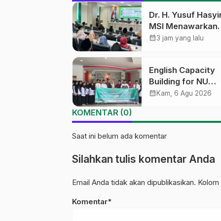
Dr. H. Yusuf Hasyi
MSI Menawarkan
Kurikulum Diversif
calendar_month
3 jam yang lalu
Harapan Baru dal
dunia pendidikan
English Capacity
Building for NU
Educators PWNU
calendar_month
Kam, 6 Agu 2026
Tengah Batch#4;
KOMENTAR (0)
Membuka Jalan
Menuju Masa Dep
Saat ini belum ada komentar
Silahkan tulis komentar Anda
Email Anda tidak akan dipublikasikan. Kolom 
Komentar*