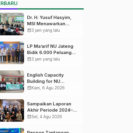
Pekalongan Ikuti
ERBARU
Pelatihan Literasi Digital
Dr. H. Yusuf Hasyim,
MSI Menawarkan
Kurikulum
calendar_month
3 jam yang lalu
Diversifikasi, Harapan
Baru dalam dunia
LP Ma’arif NU Jateng
pendidikan
Bidik 6.000 Peluang
Pelatihan dan
calendar_month
3 jam yang lalu
Sertifikasi bagi Lulusan
SMK
English Capacity
Building for NU
Educators PWNU Jawa
calendar_month
Kam, 6 Agu 2026
Tengah Batch#4;
Membuka Jalan
Sampaikan Laporan
Menuju Masa Depan
Akhir Periode 2024–
2026, LSP P2 Ma’arif
calendar_month
Sel, 4 Agu 2026
NU Jateng Mantapkan
Sinergi Link and Match
Respon Tantangan