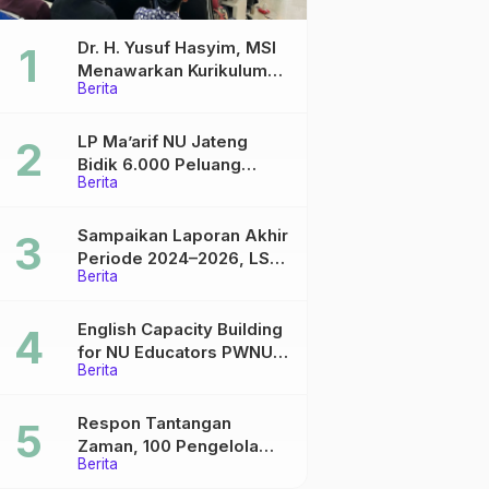
Dr. H. Yusuf Hasyim, MSI
Menawarkan Kurikulum
Berita
Diversifikasi, Harapan
Baru dalam dunia
pendidikan
LP Ma’arif NU Jateng
Bidik 6.000 Peluang
Berita
Pelatihan dan Sertifikasi
bagi Lulusan SMK
Sampaikan Laporan Akhir
Periode 2024–2026, LSP
Berita
P2 Ma’arif NU Jateng
Mantapkan Sinergi Link
and Match
English Capacity Building
for NU Educators PWNU
Berita
Jawa Tengah Batch#4;
Membuka Jalan Menuju
Masa Depan
Respon Tantangan
Zaman, 100 Pengelola
Berita
Medsos Sekolah Ma’arif