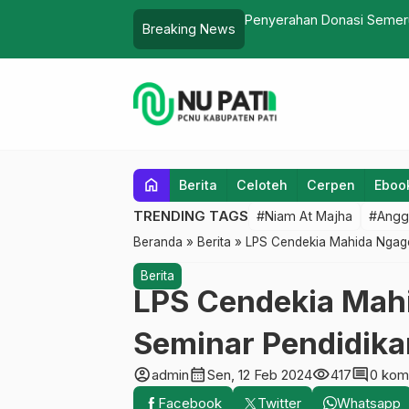
Pati Ke NU Peduli
Pengurus PGSI Kabupaten 
Breaking News
home
Berita
Celoteh
Cerpen
Eboo
TRENDING TAGS
#Niam At Majha
#Angg
Beranda
»
Berita
»
LPS Cendekia Mahida Ngagel 
Berita
LPS Cendekia Mah
Seminar Pendidikan 
account_circle
calendar_month
visibility
comment
admin
Sen, 12 Feb 2024
417
0 kom
Facebook
Twitter
Whatsapp