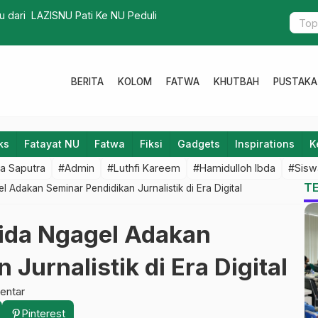
Pati Periode 2025-2030 Resmi Dilantik
Bupati Pati
BERITA
KOLOM
FATWA
KHUTBAH
PUSTAKA
ks
Fatayat NU
Fatwa
Fiksi
Gadgets
Inspirations
K
a Saputra
#Admin
#Luthfi Kareem
#Hamidulloh Ibda
#Sisw
T
Adakan Seminar Pendidikan Jurnalistik di Era Digital
ida Ngagel Adakan
Jurnalistik di Era Digital
entar
Pinterest