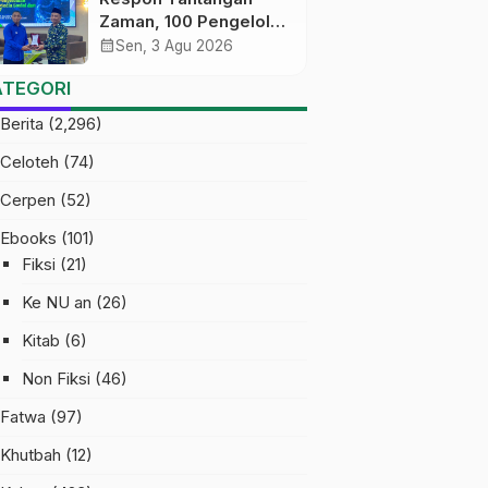
Zaman, 100 Pengelola
Medsos Sekolah
calendar_month
Sen, 3 Agu 2026
Ma’arif Pekalongan
ATEGORI
Ikuti Pelatihan Literasi
Digital
Berita
(2,296)
Celoteh
(74)
Cerpen
(52)
Ebooks
(101)
Fiksi
(21)
Ke NU an
(26)
Kitab
(6)
Non Fiksi
(46)
Fatwa
(97)
Khutbah
(12)