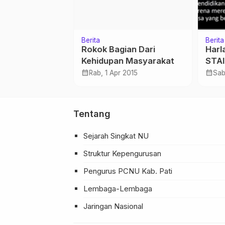
Berita
Berita
al Titanic
Rokok Bagian Dari
Harl
 Gunung Es
Kehidupan Masyarakat
STAI
Webi
calendar_month
calendar_month
i 2023
Rab, 1 Apr 2015
Sab
Pare
Tentang
Sejarah Singkat NU
Struktur Kepengurusan
Pengurus PCNU Kab. Pati
Lembaga-Lembaga
Jaringan Nasional