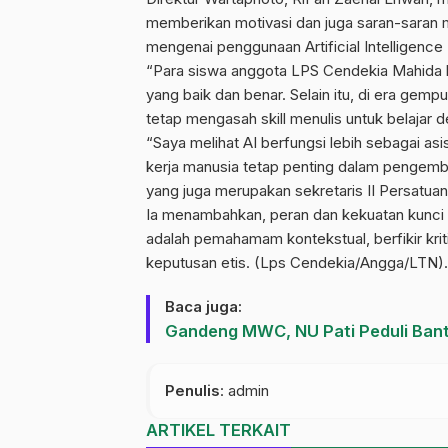
memberikan motivasi dan juga saran-saran m
mengenai penggunaan Artificial Intelligence
“Para siswa anggota LPS Cendekia Mahida ka
yang baik dan benar. Selain itu, di era gemp
tetap mengasah skill menulis untuk belajar de
“Saya melihat AI berfungsi lebih sebagai a
kerja manusia tetap penting dalam pengemba
yang juga merupakan sekretaris II Persatuan
Ia menambahkan, peran dan kekuatan kunci yan
adalah pemahamam kontekstual, berfikir kritis
keputusan etis. (Lps Cendekia/Angga/LTN).
Baca juga:
Gandeng MWC, NU Pati Peduli Bant
Penulis
: admin
ARTIKEL TERKAIT