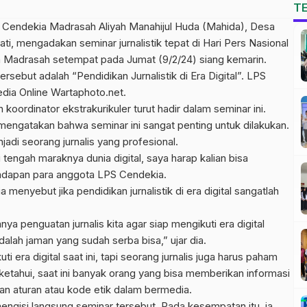
T
 Cendekia Madrasah Aliyah Manahijul Huda (Mahida), Desa
, mengadakan seminar jurnalistik tepat di Hari Pers Nasional
la Madrasah setempat pada Jumat (9/2/24) siang kemarin.
sebut adalah “Pendidikan Jurnalistik di Era Digital”. LPS
ia Online Wartaphoto.net.
oordinator ekstrakurikuler turut hadir dalam seminar ini.
, mengatakan bahwa seminar ini sangat penting untuk dilakukan.
adi seorang jurnalis yang profesional.
 tengah maraknya dunia digital, saya harap kalian bisa
 hadapan para anggota LPS Cendekia.
menyebut jika pendidikan jurnalistik di era digital sangatlah
ya penguatan jurnalis kita agar siap mengikuti era digital
lah jaman yang sudah serba bisa,” ujar dia.
i era digital saat ini, tapi seorang jurnalis juga harus paham
ketahui, saat ini banyak orang yang bisa memberikan informasi
n aturan atau kode etik dalam bermedia.
engisi langsung seminar tersebut. Pada kesempatan itu, ia