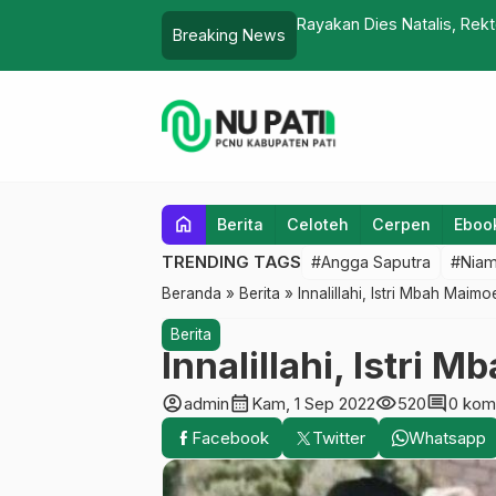
Rayakan Dies Natalis, Rek
Breaking News
home
Berita
Celoteh
Cerpen
Eboo
TRENDING TAGS
#Angga Saputra
#Niam
Beranda
»
Berita
»
Innalillahi, Istri Mbah Maim
Berita
Innalillahi, Istri
account_circle
calendar_month
visibility
comment
admin
Kam, 1 Sep 2022
520
0 kom
Facebook
Twitter
Whatsapp