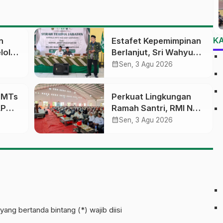
K
n
Estafet Kepemimpinan
lola
Berlanjut, Sri Wahyu
Susilowati Resmi
calendar_month
Sen, 3 Agu 2026
an
Pimpin MTs Ma’arif
erasi
Sapuran
a MTs
Perkuat Lingkungan
LP
Ramah Santri, RMI NU
sobo
Gelar ‘Sambang
calendar_month
Sen, 3 Agu 2026
Pesantren’ di Pati
pinan
yang bertanda bintang (*) wajib diisi