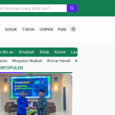
an, Jalan Sehat PWNU Jawa Tengah Berhadiah Umroh
search
light_mode
SOSOK
TOKOH
CERPEN
PUISI
e NU an
Khutbah
Kitab
Kolom
Laziz NU
Lifestyle
anto
#Inayatun Najikah
#Umar Hanafi
#M Iqbal Dawami
#An
ERPOPULER