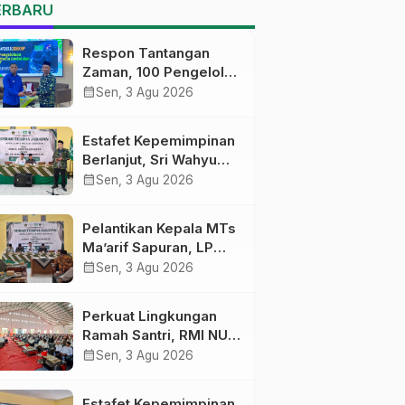
MTs Ma’arif Sapuran
ERBARU
Respon Tantangan
Zaman, 100 Pengelola
Medsos Sekolah
calendar_month
Sen, 3 Agu 2026
Ma’arif Pekalongan
Ikuti Pelatihan Literasi
Estafet Kepemimpinan
Digital
Berlanjut, Sri Wahyu
Susilowati Resmi
calendar_month
Sen, 3 Agu 2026
Pimpin MTs Ma’arif
Sapuran
Pelantikan Kepala MTs
Ma’arif Sapuran, LP
Ma’arif NU Wonosobo
calendar_month
Sen, 3 Agu 2026
Tekankan Lima
Amanah
Perkuat Lingkungan
Kepemimpinan
Ramah Santri, RMI NU
Nahdliyah
Gelar ‘Sambang
calendar_month
Sen, 3 Agu 2026
Pesantren’ di Pati
Estafet Kepemimpinan