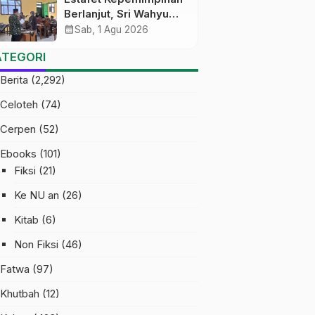
Berlanjut, Sri Wahyu
Susilowati Resmi
calendar_month
Sab, 1 Agu 2026
Pimpin MTs Ma’arif
ATEGORI
Sapuran
Berita
(2,292)
Celoteh
(74)
Cerpen
(52)
Ebooks
(101)
Fiksi
(21)
Ke NU an
(26)
Kitab
(6)
Non Fiksi
(46)
Fatwa
(97)
Khutbah
(12)