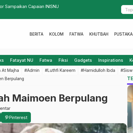
tor Sampaikan Capaian INISNU
Ayo Ramaik
BERITA
KOLOM
FATWA
KHUTBAH
PUSTAKA
ks
Fatayat NU
Fatwa
Fiksi
Gadgets
Inspirations
K
 At Majha
#Admin
#Luthfi Kareem
#Hamidulloh Ibda
#Sisw
T
oen Berpulang
 Mbah Maimoen Berpulang
entar
Pinterest