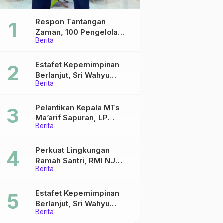
Respon Tantangan
Zaman, 100 Pengelola
Berita
Medsos Sekolah Ma’arif
Pekalongan Ikuti
Pelatihan Literasi Digital
Estafet Kepemimpinan
Berlanjut, Sri Wahyu
Berita
Susilowati Resmi Pimpin
MTs Ma’arif Sapuran
Pelantikan Kepala MTs
Ma’arif Sapuran, LP
Berita
Ma’arif NU Wonosobo
Tekankan Lima Amanah
Kepemimpinan Nahdliyah
Perkuat Lingkungan
Ramah Santri, RMI NU
Berita
Gelar ‘Sambang
Pesantren’ di Pati
Estafet Kepemimpinan
Berlanjut, Sri Wahyu
Berita
Susilowati Resmi Pimpin