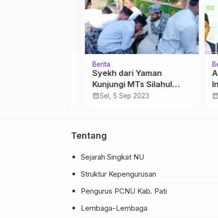
Berita
Cerpe
ankan IPNU
Gus Mus Ijazahkan Tiga
Usta
roduktif,
Sholawat
calendar_month
Min
 Debat
calendar_month
 2022
Ming, 4 Jul 2021
utaran II
…
Tentang
Sejarah Singkat NU
Struktur Kepengurusan
Pengurus PCNU Kab. Pati
Lembaga-Lembaga