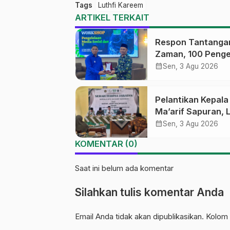
Tags
Luthfi Kareem
ARTIKEL TERKAIT
Respon Tantanga
Zaman, 100 Penge
Medsos Sekolah
calendar_month
Sen, 3 Agu 2026
Ma’arif Pekalong
Ikuti Pelatihan Lit
Pelantikan Kepal
Digital
Ma’arif Sapuran, 
Ma’arif NU Wono
calendar_month
Sen, 3 Agu 2026
Tekankan Lima
KOMENTAR (0)
Amanah Kepemim
Nahdliyah
Saat ini belum ada komentar
Silahkan tulis komentar Anda
Email Anda tidak akan dipublikasikan. Kolom 