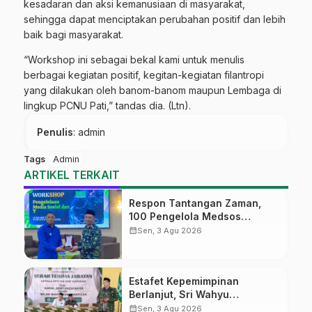
kesadaran dan aksi kemanusiaan di masyarakat,
sehingga dapat menciptakan perubahan positif dan lebih
baik bagi masyarakat.
“Workshop ini sebagai bekal kami untuk menulis
berbagai kegiatan positif, kegitan-kegiatan filantropi
yang dilakukan oleh banom-banom maupun Lembaga di
lingkup PCNU Pati,” tandas dia. (Ltn).
Penulis
: admin
Tags
Admin
ARTIKEL TERKAIT
Respon Tantangan Zaman,
100 Pengelola Medsos
Sekolah Ma’arif Pekalongan
calendar_month
Sen, 3 Agu 2026
Ikuti Pelatihan Literasi Digital
Estafet Kepemimpinan
Berlanjut, Sri Wahyu
Susilowati Resmi Pimpin MTs
calendar_month
Sen, 3 Agu 2026