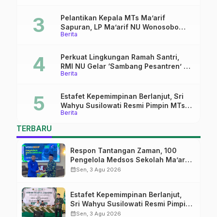
Pelantikan Kepala MTs Ma’arif
Sapuran, LP Ma’arif NU Wonosobo
Berita
Tekankan Lima Amanah
Kepemimpinan Nahdliyah
Perkuat Lingkungan Ramah Santri,
RMI NU Gelar ‘Sambang Pesantren’ di
Berita
Pati
Estafet Kepemimpinan Berlanjut, Sri
Wahyu Susilowati Resmi Pimpin MTs
Berita
Ma’arif Sapuran
TERBARU
Respon Tantangan Zaman, 100
Pengelola Medsos Sekolah Ma’arif
Pekalongan Ikuti Pelatihan Literasi
calendar_month
Sen, 3 Agu 2026
Digital
Estafet Kepemimpinan Berlanjut,
Sri Wahyu Susilowati Resmi Pimpin
MTs Ma’arif Sapuran
calendar_month
Sen, 3 Agu 2026