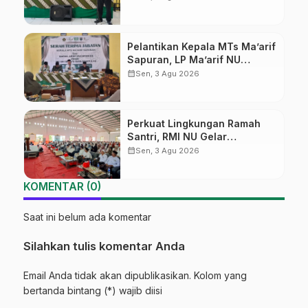
Ma’arif Sapuran
Pelantikan Kepala MTs Ma’arif
Sapuran, LP Ma’arif NU
Wonosobo Tekankan Lima
calendar_month
Sen, 3 Agu 2026
Amanah Kepemimpinan
Nahdliyah
Perkuat Lingkungan Ramah
Santri, RMI NU Gelar
‘Sambang Pesantren’ di Pati
calendar_month
Sen, 3 Agu 2026
KOMENTAR (0)
Saat ini belum ada komentar
Silahkan tulis komentar Anda
Email Anda tidak akan dipublikasikan. Kolom yang
bertanda bintang (*) wajib diisi