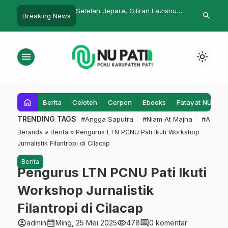
lar Acara Tahtiman
Setelah Jepara, Giliran Lazisnu
Safari ke Ge
search
Breaking News
 Pelantikan Pengurus
Grobogan Bantu Korban Bencana
Disambut Mu
an Launching Mobil
Pati
menu
light_mode
home
Berita
Celoteh
Cerpen
Ebooks
Fatayat NU
F
TRENDING TAGS
#Angga Saputra
#Niam At Majha
#Admin
Beranda
»
Berita
»
Pengurus LTN PCNU Pati Ikuti Workshop
Jurnalistik Filantropi di Cilacap
Berita
Pengurus LTN PCNU Pati Ikuti
Workshop Jurnalistik
Filantropi di Cilacap
account_circle
calendar_month
visibility
comment
admin
Ming, 25 Mei 2025
478
0 komentar