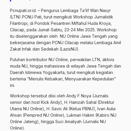
Pcnupati.or.id. – Pengurus Lembaga Ta’lif Wan Nasyr
(LTN) PCNU Pati, turut mengikuti Workshop Jurnalistik
Filantropi, di Pondok Pesantren Miftahul Huda Kroya,
Cilacap, pada Jumat-Sabtu, 23-24 Mei 2025. Workshop
itu diselenggarakan oleh NU Online Jawa Tengah yang
bekerjasama dengan PCNU Cilacap melalui Lembaga Amil
Zakat Infak dan Sedekah (LazisNU).
Puluhan kontributor NU Online, perwakilan LTN, aktivis
muda NU, hingga mahasiswa di wilayah Jawa Tengah dan
Daerah Istimewa Yogyakarta, turut mengikuti kegiatan
bertema “Menulis Kebaikan, Menyuarakan Kepedulian”
ini.
Workshop tersebut diisi oleh Andy F Noya (Jurnalis
senior dan host Kick Andy), H. Hamzah Sahal (Direktur
Utama NU Online), H. Savic Ali (Ketua PBNU), Ivan Aulia
Ahsan (Pempred NU Online), Lukman Hakim (Kabiro NU
Online Jateng), hingga Suci Amaliyah (Jurnalis NU
Online).