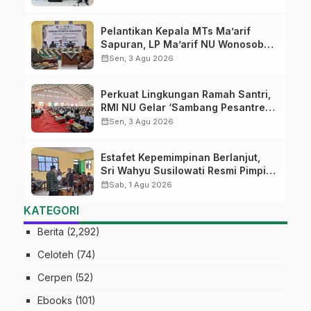
Pelantikan Kepala MTs Ma’arif
Sapuran, LP Ma’arif NU Wonosobo
Tekankan Lima Amanah
calendar_month
Sen, 3 Agu 2026
Kepemimpinan Nahdliyah
Perkuat Lingkungan Ramah Santri,
RMI NU Gelar ‘Sambang Pesantren’
di Pati
calendar_month
Sen, 3 Agu 2026
Estafet Kepemimpinan Berlanjut,
Sri Wahyu Susilowati Resmi Pimpin
MTs Ma’arif Sapuran
calendar_month
Sab, 1 Agu 2026
KATEGORI
Berita
(2,292)
Celoteh
(74)
Cerpen
(52)
Ebooks
(101)