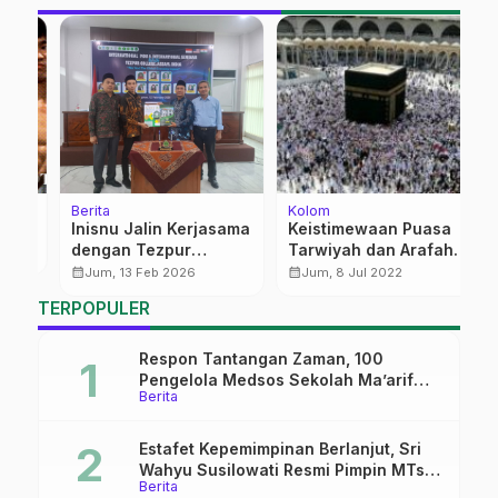
Berita
Kolom
Be
‎Inisnu Jalin Kerjasama
Keistimewaan Puasa
M
dengan Tezpur
Tarwiyah dan Arafah
B
Collage India dan
di Bulan Dzulhijjah
P
calendar_month
calendar_month
calendar_month
Jum, 13 Feb 2026
Jum, 8 Jul 2022
Seminar Internasional
J
TERPOPULER
Respon Tantangan Zaman, 100
Pengelola Medsos Sekolah Ma’arif
Berita
Pekalongan Ikuti Pelatihan Literasi
Digital
Estafet Kepemimpinan Berlanjut, Sri
Wahyu Susilowati Resmi Pimpin MTs
Berita
Ma’arif Sapuran