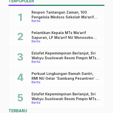
TERPOPULER
INUK
Respon Tantangan Zaman, 100
Pengelola Medsos Sekolah Ma’arif
Berita
Pekalongan Ikuti Pelatihan Literasi
Digital
Pelantikan Kepala MTs Ma’arif
Sapuran, LP Ma’arif NU Wonosobo
Berita
Tekankan Lima Amanah
Kepemimpinan Nahdliyah
Estafet Kepemimpinan Berlanjut, Sri
Wahyu Susilowati Resmi Pimpin MTs
Berita
Ma’arif Sapuran
Perkuat Lingkungan Ramah Santri,
RMI NU Gelar ‘Sambang Pesantren’ di
Berita
Pati
Estafet Kepemimpinan Berlanjut, Sri
Wahyu Susilowati Resmi Pimpin MTs
Berita
Ma’arif Sapuran
TERBARU