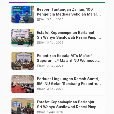
Respon Tantangan Zaman, 100
Pengelola Medsos Sekolah Ma’arif
Pekalongan Ikuti Pelatihan Literasi
calendar_month
Sen, 3 Agu 2026
Digital
Estafet Kepemimpinan Berlanjut,
Sri Wahyu Susilowati Resmi Pimpin
MTs Ma’arif Sapuran
calendar_month
Sen, 3 Agu 2026
Pelantikan Kepala MTs Ma’arif
Sapuran, LP Ma’arif NU Wonosobo
Tekankan Lima Amanah
calendar_month
Sen, 3 Agu 2026
Kepemimpinan Nahdliyah
Perkuat Lingkungan Ramah Santri,
RMI NU Gelar ‘Sambang Pesantren’
di Pati
calendar_month
Sen, 3 Agu 2026
Estafet Kepemimpinan Berlanjut,
Sri Wahyu Susilowati Resmi Pimpin
MTs Ma’arif Sapuran
calendar_month
Sab, 1 Agu 2026