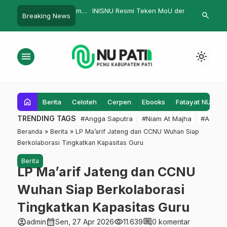
an Perempuan dalam
INISNU Resmi Teken MoU dengan
Aswaja: Man
search
Breaking News
…
 Islam
Kanwil DJP Jawa Tengah II
menu
light_mode
home
Berita
Celoteh
Cerpen
Ebooks
Fatayat NU
F
TRENDING TAGS
#Angga Saputra
#Niam At Majha
#Admin
Beranda
»
Berita
»
LP Ma’arif Jateng dan CCNU Wuhan Siap
Berkolaborasi Tingkatkan Kapasitas Guru
Berita
LP Ma’arif Jateng dan CCNU
Wuhan Siap Berkolaborasi
Tingkatkan Kapasitas Guru
account_circle
calendar_month
visibility
comment
admin
Sen, 27 Apr 2026
11.639
0 komentar