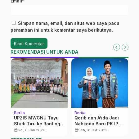
Email*
Simpan nama, email, dan situs web saya pada
peramban ini untuk komentar saya berikutnya.
REKOMENDASI UNTUK ANDA
Berita
Berita
Be
UPZIS MWCNU Tayu
Qorib dan A’ida Jadi
I
Studi Tiru ke Ranting
Nahkoda Baru PK IPNU
G
Bae Kudus, Pelajari
IPPNU IPMAFA
K
calendar_month
calendar_month
calendar_month
Sel, 6 Jan 2026
Sen, 31 Okt 2022
Pengelolaan Kaleng