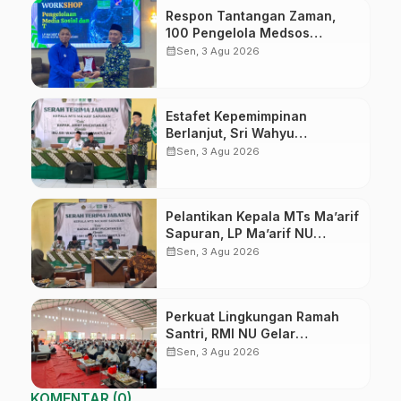
Respon Tantangan Zaman,
100 Pengelola Medsos
Sekolah Ma’arif Pekalongan
calendar_month
Sen, 3 Agu 2026
Ikuti Pelatihan Literasi Digital
Estafet Kepemimpinan
Berlanjut, Sri Wahyu
Susilowati Resmi Pimpin MTs
calendar_month
Sen, 3 Agu 2026
Ma’arif Sapuran
Pelantikan Kepala MTs Ma’arif
Sapuran, LP Ma’arif NU
Wonosobo Tekankan Lima
calendar_month
Sen, 3 Agu 2026
Amanah Kepemimpinan
Nahdliyah
Perkuat Lingkungan Ramah
Santri, RMI NU Gelar
‘Sambang Pesantren’ di Pati
calendar_month
Sen, 3 Agu 2026
KOMENTAR (0)