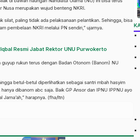
lak di bawah naungan Nahdlatul Ulama (NU) ini bisa terus
agar Nusa merupakan wujud benteng NKRI.
silat, paling tidak ada pelaksanaan pelantikan. Sehingga, bisa
K
am pembelaan NKRI melalui PN sendiri,” ujarnya.
 Iqbal Resmi Jabat Rektor UNU Purwokerto
bisa guyup rukun terus dengan Badan Otonom (Banom) NU
ingga betul-betul diperlihatkan sebagai santri mbah hasyim
idak hanya dibanom abc saja. Baik GP Ansor dan IPNU IPPNU ayo
l Jama’ah,” harapnya. (fha/ltn)