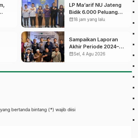
m,
LP Ma’arif NU Jateng
Bidik 6.000 Peluang
ikasi,
Pelatihan dan
calendar_month
18 jam yang lalu
am
Sertifikasi bagi Lulusan
SMK
Sampaikan Laporan
Akhir Periode 2024–
 Jawa
2026, LSP P2 Ma’arif
calendar_month
Sel, 4 Agu 2026
NU Jateng Mantapkan
Sinergi Link and Match
an
yang bertanda bintang (*) wajib diisi