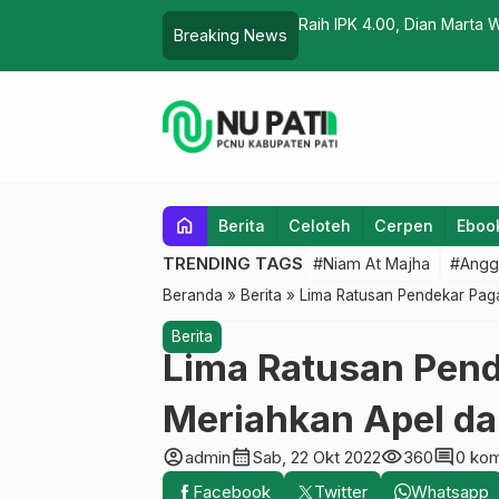
 Jadi Doktor Manajemen Pendidikan
Pelajar Berkolaborasi, Ma
Breaking News
home
Berita
Celoteh
Cerpen
Eboo
TRENDING TAGS
#Niam At Majha
#Angg
Beranda
»
Berita
»
Lima Ratusan Pendekar Paga
Berita
Lima Ratusan Pen
Meriahkan Apel dan
account_circle
calendar_month
visibility
comment
admin
Sab, 22 Okt 2022
360
0 kom
Facebook
Twitter
Whatsapp