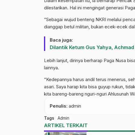
Dalam kesempatan itu, ia berharap Pencak Si
dilestarikan. Hal ini mengingat generasi P
“Sebagai wujud benteng NKRI melalui pencak 
dianggap betul militan, bukan ecek-ecek dal
Baca juga:
Dilantik Ketum Gus Yahya, Achmad
Lebih lanjut, dirinya berharap Paga Nusa 
lainnya.
“Kedepannya harus andil terus menerus, seh
asari. Saya harap kita bisa guyup rukun, t
kita bareng-bareng nguri-nguri Ahlusunah Wa
Penulis
: admin
Tags
Admin
ARTIKEL TERKAIT