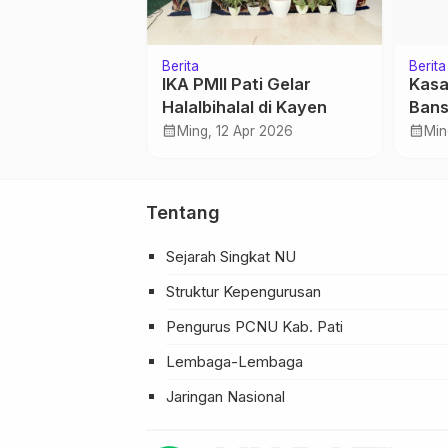
Berita
Berita
 Piala Loksis,
IKA PMII Pati Gelar
Kasa
kulum
Halalbihalal di Kayen
Bans
 Manfaat
deng
calendar_month
calendar_month
ov 2022
Ming, 12 Apr 2026
Min
Tentang
Sejarah Singkat NU
Struktur Kepengurusan
Pengurus PCNU Kab. Pati
Lembaga-Lembaga
Jaringan Nasional