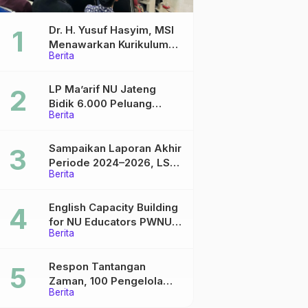
Dr. H. Yusuf Hasyim, MSI
Menawarkan Kurikulum
Berita
Diversifikasi, Harapan
Baru dalam dunia
pendidikan
LP Ma’arif NU Jateng
Bidik 6.000 Peluang
Berita
Pelatihan dan Sertifikasi
bagi Lulusan SMK
Sampaikan Laporan Akhir
Periode 2024–2026, LSP
Berita
P2 Ma’arif NU Jateng
Mantapkan Sinergi Link
and Match
English Capacity Building
for NU Educators PWNU
Berita
Jawa Tengah Batch#4;
Membuka Jalan Menuju
Masa Depan
Respon Tantangan
Zaman, 100 Pengelola
Berita
Medsos Sekolah Ma’arif