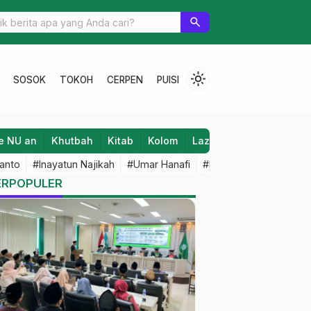
manggung Rayakan Dies Natalis ke-56, Tegaskan Komitmen Kamp
search
 dan Go Internasional
light_mode
SOSOK
TOKOH
CERPEN
PUISI
e NU an
Khutbah
Kitab
Kolom
Laziz NU
Lifestyle
anto
#Inayatun Najikah
#Umar Hanafi
#M Iqbal Dawami
#An
ERPOPULER