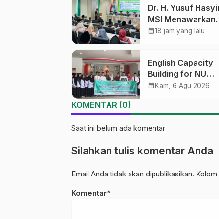
Dr. H. Yusuf Hasyi
MSI Menawarkan
Kurikulum Diversif
calendar_month
18 jam yang lalu
Harapan Baru dal
dunia pendidikan
English Capacity
Building for NU
Educators PWNU
calendar_month
Kam, 6 Agu 2026
Tengah Batch#4;
KOMENTAR (0)
Membuka Jalan
Menuju Masa Dep
Saat ini belum ada komentar
Silahkan tulis komentar Anda
Email Anda tidak akan dipublikasikan. Kolom 
Komentar*