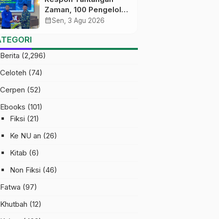
Zaman, 100 Pengelola
Medsos Sekolah
calendar_month
Sen, 3 Agu 2026
Ma’arif Pekalongan
ATEGORI
Ikuti Pelatihan Literasi
Digital
Berita
(2,296)
Celoteh
(74)
Cerpen
(52)
Ebooks
(101)
Fiksi
(21)
Ke NU an
(26)
Kitab
(6)
Non Fiksi
(46)
Fatwa
(97)
Khutbah
(12)