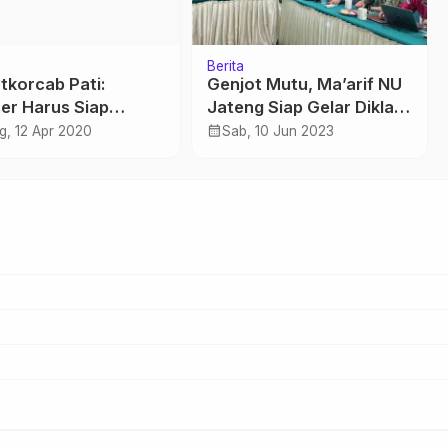
Berita
tkorcab Pati:
Genjot Mutu, Ma’arif NU
er Harus Siap
Jateng Siap Gelar Diklat
an Satgas Covid-19
Pengawas Penggerak
calendar_month
g, 12 Apr 2020
Sab, 10 Jun 2023