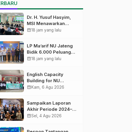
Pekalongan Ikuti
ERBARU
Pelatihan Literasi Digital
Dr. H. Yusuf Hasyim,
MSI Menawarkan
Kurikulum
calendar_month
18 jam yang lalu
Diversifikasi, Harapan
Baru dalam dunia
LP Ma’arif NU Jateng
pendidikan
Bidik 6.000 Peluang
Pelatihan dan
calendar_month
18 jam yang lalu
Sertifikasi bagi Lulusan
SMK
English Capacity
Building for NU
Educators PWNU Jawa
calendar_month
Kam, 6 Agu 2026
Tengah Batch#4;
Membuka Jalan
Sampaikan Laporan
Menuju Masa Depan
Akhir Periode 2024–
2026, LSP P2 Ma’arif
calendar_month
Sel, 4 Agu 2026
NU Jateng Mantapkan
Sinergi Link and Match
Respon Tantangan