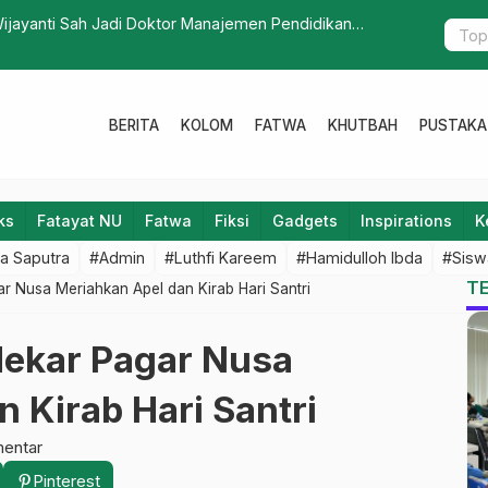
ndiri dan Berkarya
INISNU Te
Berdampak
BERITA
KOLOM
FATWA
KHUTBAH
PUSTAKA
ks
Fatayat NU
Fatwa
Fiksi
Gadgets
Inspirations
K
a Saputra
#Admin
#Luthfi Kareem
#Hamidulloh Ibda
#Sisw
T
r Nusa Meriahkan Apel dan Kirab Hari Santri
dekar Pagar Nusa
 Kirab Hari Santri
entar
Pinterest