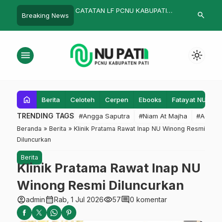
Lima atau Enam Hari
CATATAN LF PCNU KABUPATI
Rodhiyah Man
search
Breaking News
ewenangan Mutlak
PATI AWAL RAMADHAN 1446 H
NU Pucakwan
menu
light_mode
home
Berita
Celoteh
Cerpen
Ebooks
Fatayat NU
F
TRENDING TAGS
#Angga Saputra
#Niam At Majha
#Admin
Beranda
»
Berita
»
Klinik Pratama Rawat Inap NU Winong Resmi
Diluncurkan
Berita
Klinik Pratama Rawat Inap NU
Winong Resmi Diluncurkan
account_circle
calendar_month
visibility
comment
admin
Rab, 1 Jul 2026
57
0 komentar