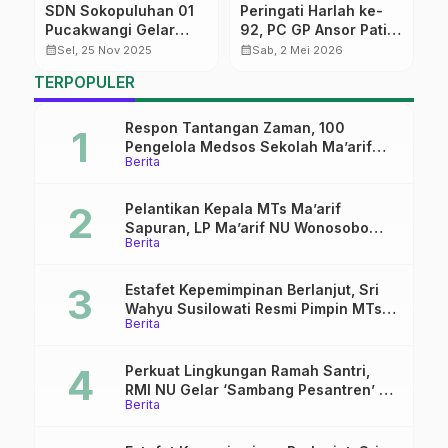
SDN Sokopuluhan 01
Peringati Harlah ke-
D
Pucakwangi Gelar
92, PC GP Ansor Pati
P
Lomba Unik Gantikan
Sukses Gelar
B
calendar_month
calendar_month
calendar_month
Sel, 25 Nov 2025
Sab, 2 Mei 2026
Tradisi Pemberian
Turnamen Futsal
R
TERPOPULER
Hadiah Guru
Antar-PAC
S
Respon Tantangan Zaman, 100
Pengelola Medsos Sekolah Ma’arif
Berita
Pekalongan Ikuti Pelatihan Literasi
Digital
Pelantikan Kepala MTs Ma’arif
Sapuran, LP Ma’arif NU Wonosobo
Berita
Tekankan Lima Amanah
Kepemimpinan Nahdliyah
Estafet Kepemimpinan Berlanjut, Sri
Wahyu Susilowati Resmi Pimpin MTs
Berita
Ma’arif Sapuran
Perkuat Lingkungan Ramah Santri,
RMI NU Gelar ‘Sambang Pesantren’ di
Berita
Pati