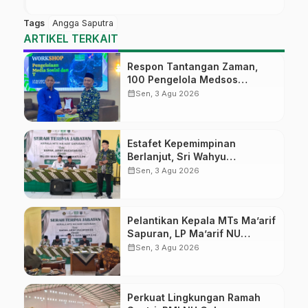
Tags
Angga Saputra
ARTIKEL TERKAIT
Respon Tantangan Zaman,
100 Pengelola Medsos
Sekolah Ma’arif Pekalongan
calendar_month
Sen, 3 Agu 2026
Ikuti Pelatihan Literasi Digital
Estafet Kepemimpinan
Berlanjut, Sri Wahyu
Susilowati Resmi Pimpin MTs
calendar_month
Sen, 3 Agu 2026
Ma’arif Sapuran
Pelantikan Kepala MTs Ma’arif
Sapuran, LP Ma’arif NU
Wonosobo Tekankan Lima
calendar_month
Sen, 3 Agu 2026
Amanah Kepemimpinan
Nahdliyah
Perkuat Lingkungan Ramah