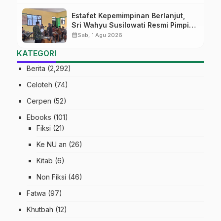
Estafet Kepemimpinan Berlanjut,
Sri Wahyu Susilowati Resmi Pimpin
MTs Ma’arif Sapuran
calendar_month
Sab, 1 Agu 2026
KATEGORI
Berita
(2,292)
Celoteh
(74)
Cerpen
(52)
Ebooks
(101)
Fiksi
(21)
Ke NU an
(26)
Kitab
(6)
Non Fiksi
(46)
Fatwa
(97)
Khutbah
(12)