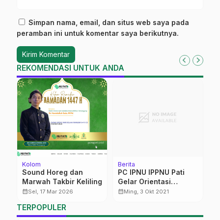
Simpan nama, email, dan situs web saya pada
peramban ini untuk komentar saya berikutnya.
REKOMENDASI UNTUK ANDA
Kolom
Berita
K
Sound Horeg dan
PC IPNU IPPNU Pati
Z
K
Marwah Takbir Keliling
Gelar Orientasi
calendar_month
Pengurus Harian
calendar_month
calendar_month
Sel, 17 Mar 2026
Ming, 3 Okt 2021
TERPOPULER