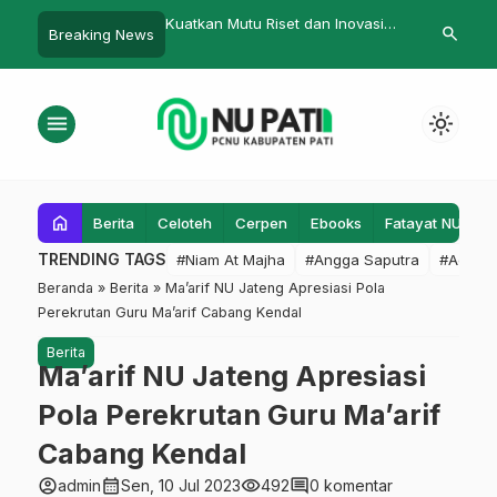
an Mutu Riset dan Inovasi
Aktivis Sejati! Biar Sukses Tetap
500 Vak
search
Breaking News
 SDM, INISNU Datangkan
Ingat IPPNU-nya
PCNU s
 dan Bapperida
menu
light_mode
home
Berita
Celoteh
Cerpen
Ebooks
Fatayat NU
F
TRENDING TAGS
#Niam At Majha
#Angga Saputra
#Admin
Beranda
»
Berita
»
Ma’arif NU Jateng Apresiasi Pola
Perekrutan Guru Ma’arif Cabang Kendal
Berita
Ma’arif NU Jateng Apresiasi
Pola Perekrutan Guru Ma’arif
Cabang Kendal
account_circle
calendar_month
visibility
comment
admin
Sen, 10 Jul 2023
492
0 komentar