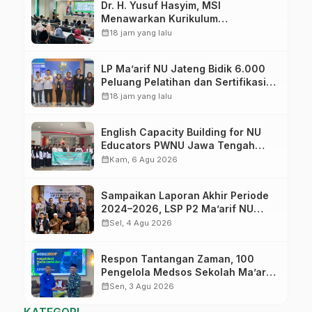
Dr. H. Yusuf Hasyim, MSI
Menawarkan Kurikulum
Diversifikasi, Harapan Baru dalam
calendar_month
18 jam yang lalu
dunia pendidikan
LP Ma’arif NU Jateng Bidik 6.000
Peluang Pelatihan dan Sertifikasi
bagi Lulusan SMK
calendar_month
18 jam yang lalu
English Capacity Building for NU
Educators PWNU Jawa Tengah
Batch#4; Membuka Jalan Menuju
calendar_month
Kam, 6 Agu 2026
Masa Depan
Sampaikan Laporan Akhir Periode
2024–2026, LSP P2 Ma’arif NU
Jateng Mantapkan Sinergi Link and
calendar_month
Sel, 4 Agu 2026
Match
Respon Tantangan Zaman, 100
Pengelola Medsos Sekolah Ma’arif
Pekalongan Ikuti Pelatihan Literasi
calendar_month
Sen, 3 Agu 2026
Digital