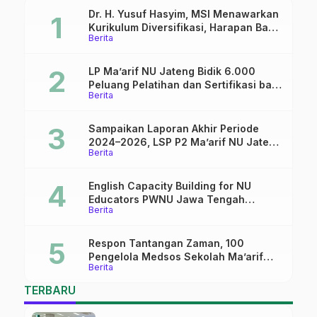
Dr. H. Yusuf Hasyim, MSI Menawarkan
Kurikulum Diversifikasi, Harapan Baru
Berita
dalam dunia pendidikan
LP Ma’arif NU Jateng Bidik 6.000
Peluang Pelatihan dan Sertifikasi bagi
Berita
Lulusan SMK
Sampaikan Laporan Akhir Periode
2024–2026, LSP P2 Ma’arif NU Jateng
Berita
Mantapkan Sinergi Link and Match
English Capacity Building for NU
Educators PWNU Jawa Tengah
Berita
Batch#4; Membuka Jalan Menuju
Masa Depan
Respon Tantangan Zaman, 100
Pengelola Medsos Sekolah Ma’arif
Berita
Pekalongan Ikuti Pelatihan Literasi
Digital
TERBARU