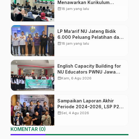
Menawarkan Kurikulum
Diversifikasi, Harapan Baru
calendar_month
18 jam yang lalu
dalam dunia pendidikan
LP Ma’arif NU Jateng Bidik
6.000 Peluang Pelatihan dan
Sertifikasi bagi Lulusan SMK
calendar_month
18 jam yang lalu
English Capacity Building for
NU Educators PWNU Jawa
Tengah Batch#4; Membuka
calendar_month
Kam, 6 Agu 2026
Jalan Menuju Masa Depan
Sampaikan Laporan Akhir
Periode 2024–2026, LSP P2
Ma’arif NU Jateng Mantapkan
calendar_month
Sel, 4 Agu 2026
Sinergi Link and Match
KOMENTAR (0)