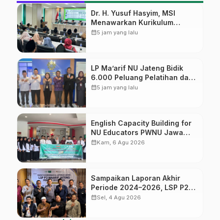
Dr. H. Yusuf Hasyim, MSI
Menawarkan Kurikulum
Diversifikasi, Harapan Baru
calendar_month
5 jam yang lalu
dalam dunia pendidikan
LP Ma’arif NU Jateng Bidik
6.000 Peluang Pelatihan dan
Sertifikasi bagi Lulusan SMK
calendar_month
5 jam yang lalu
English Capacity Building for
NU Educators PWNU Jawa
Tengah Batch#4; Membuka
calendar_month
Kam, 6 Agu 2026
Jalan Menuju Masa Depan
Sampaikan Laporan Akhir
Periode 2024–2026, LSP P2
Ma’arif NU Jateng Mantapkan
calendar_month
Sel, 4 Agu 2026
Sinergi Link and Match