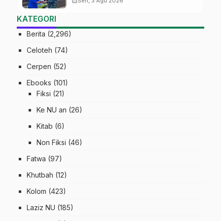
calendar_month
Sen, 3 Agu 2026
Digital
KATEGORI
Berita
(2,296)
Celoteh
(74)
Cerpen
(52)
Ebooks
(101)
Fiksi
(21)
Ke NU an
(26)
Kitab
(6)
Non Fiksi
(46)
Fatwa
(97)
Khutbah
(12)
Kolom
(423)
Laziz NU
(185)