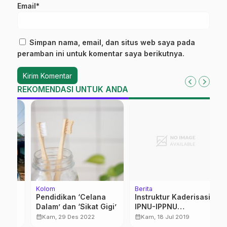
Email*
Simpan nama, email, dan situs web saya pada
peramban ini untuk komentar saya berikutnya.
REKOMENDASI UNTUK ANDA
Kolom
Berita
No
Pendidikan ‘Celana
Instruktur Kaderisasi
M
Dalam’ dan ‘Sikat Gigi’
IPNU-IPPNU
M
Kabupaten Turun
calendar_month
calendar_month
calendar_month
Kam, 29 Des 2022
Kam, 18 Jul 2019
Gunung