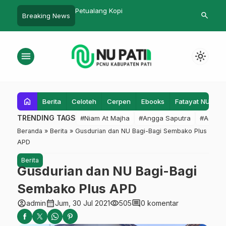
i Gabus Ketua Lama
Petualang Kopi
Peringati HS
search
Breaking News
Kembali
MWCNU Kayen
Sholawat
menu
light_mode
home
Berita
Celoteh
Cerpen
Ebooks
Fatayat NU
F
TRENDING TAGS
#Niam At Majha
#Angga Saputra
#Admin
Beranda
»
Berita
»
Gusdurian dan NU Bagi-Bagi Sembako Plus
APD
Berita
Gusdurian dan NU Bagi-Bagi
Sembako Plus APD
account_circle
calendar_month
visibility
comment
admin
Jum, 30 Jul 2021
505
0 komentar