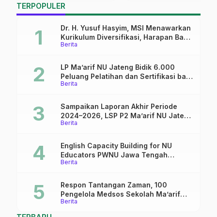
TERPOPULER
Dr. H. Yusuf Hasyim, MSI Menawarkan
Kurikulum Diversifikasi, Harapan Baru
Berita
dalam dunia pendidikan
LP Ma’arif NU Jateng Bidik 6.000
Peluang Pelatihan dan Sertifikasi bagi
Berita
Lulusan SMK
Sampaikan Laporan Akhir Periode
2024–2026, LSP P2 Ma’arif NU Jateng
Berita
Mantapkan Sinergi Link and Match
English Capacity Building for NU
Educators PWNU Jawa Tengah
Berita
Batch#4; Membuka Jalan Menuju
Masa Depan
Respon Tantangan Zaman, 100
Pengelola Medsos Sekolah Ma’arif
Berita
Pekalongan Ikuti Pelatihan Literasi
Digital