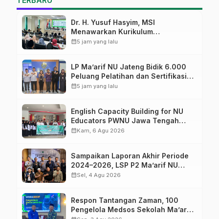
TERBARU
Dr. H. Yusuf Hasyim, MSI
Menawarkan Kurikulum
Diversifikasi, Harapan Baru dalam
calendar_month
5 jam yang lalu
dunia pendidikan
LP Ma’arif NU Jateng Bidik 6.000
Peluang Pelatihan dan Sertifikasi
bagi Lulusan SMK
calendar_month
5 jam yang lalu
English Capacity Building for NU
Educators PWNU Jawa Tengah
Batch#4; Membuka Jalan Menuju
calendar_month
Kam, 6 Agu 2026
Masa Depan
Sampaikan Laporan Akhir Periode
2024–2026, LSP P2 Ma’arif NU
Jateng Mantapkan Sinergi Link and
calendar_month
Sel, 4 Agu 2026
Match
Respon Tantangan Zaman, 100
Pengelola Medsos Sekolah Ma’arif
Pekalongan Ikuti Pelatihan Literasi