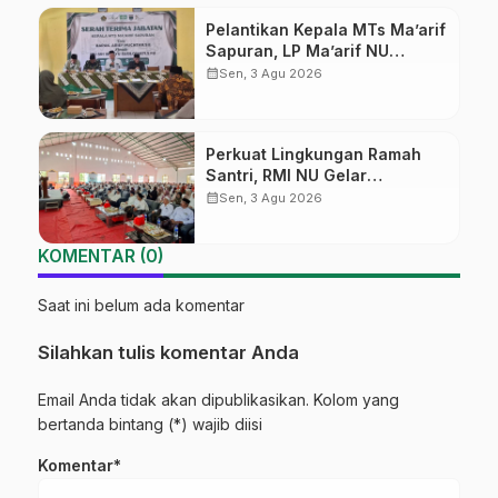
Pelantikan Kepala MTs Ma’arif
Sapuran, LP Ma’arif NU
Wonosobo Tekankan Lima
calendar_month
Sen, 3 Agu 2026
Amanah Kepemimpinan
Nahdliyah
Perkuat Lingkungan Ramah
Santri, RMI NU Gelar
‘Sambang Pesantren’ di Pati
calendar_month
Sen, 3 Agu 2026
KOMENTAR (0)
Saat ini belum ada komentar
Silahkan tulis komentar Anda
Email Anda tidak akan dipublikasikan. Kolom yang
bertanda bintang (*) wajib diisi
Komentar*