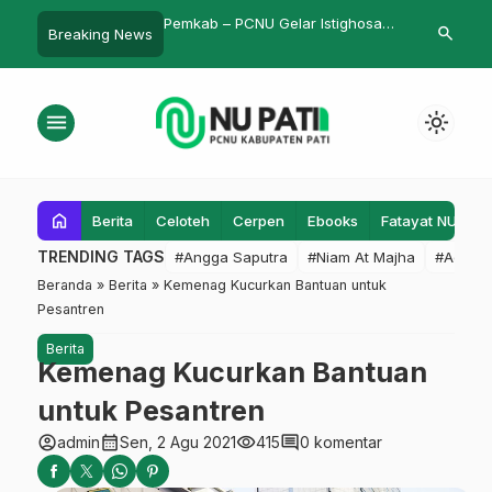
akankakus
Pemkab – PCNU Gelar Istighosah
Lagi Hangat, 
search
Breaking News
Bersama Ulama dan Umaro
Kolaborasi 
Teater Atap
menu
light_mode
home
Berita
Celoteh
Cerpen
Ebooks
Fatayat NU
F
TRENDING TAGS
#Angga Saputra
#Niam At Majha
#Admin
Beranda
»
Berita
»
Kemenag Kucurkan Bantuan untuk
Pesantren
Berita
Kemenag Kucurkan Bantuan
untuk Pesantren
account_circle
calendar_month
visibility
comment
admin
Sen, 2 Agu 2021
415
0 komentar