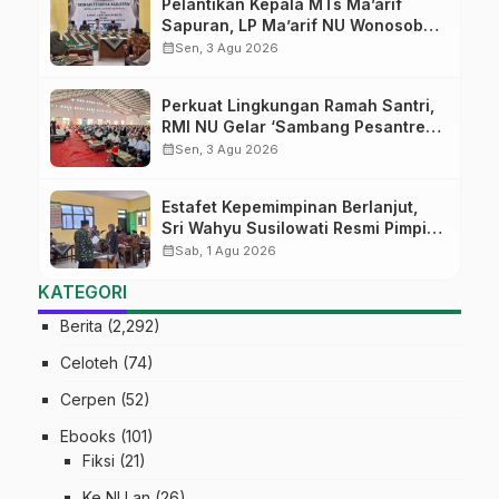
Pelantikan Kepala MTs Ma’arif
Sapuran, LP Ma’arif NU Wonosobo
Tekankan Lima Amanah
calendar_month
Sen, 3 Agu 2026
Kepemimpinan Nahdliyah
Perkuat Lingkungan Ramah Santri,
RMI NU Gelar ‘Sambang Pesantren’
di Pati
calendar_month
Sen, 3 Agu 2026
Estafet Kepemimpinan Berlanjut,
Sri Wahyu Susilowati Resmi Pimpin
MTs Ma’arif Sapuran
calendar_month
Sab, 1 Agu 2026
KATEGORI
Berita
(2,292)
Celoteh
(74)
Cerpen
(52)
Ebooks
(101)
Fiksi
(21)
Ke NU an
(26)