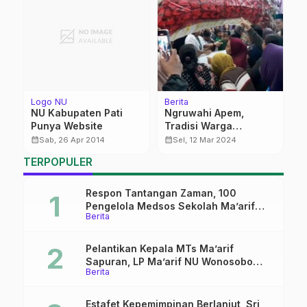
Logo NU
Berita
Be
NU Kabupaten Pati
Ngruwahi Apem,
S
ji
Punya Website
Tradisi Warga
K
Tlogorejo Menjelang
L
calendar_month
calendar_month
calendar_month
Sab, 26 Apr 2014
Sel, 12 Mar 2024
Ramadan
M
TERPOPULER
L
B
Respon Tantangan Zaman, 100
Pengelola Medsos Sekolah Ma’arif
Berita
Pekalongan Ikuti Pelatihan Literasi
Digital
Pelantikan Kepala MTs Ma’arif
Sapuran, LP Ma’arif NU Wonosobo
Berita
Tekankan Lima Amanah
Kepemimpinan Nahdliyah
Estafet Kepemimpinan Berlanjut, Sri