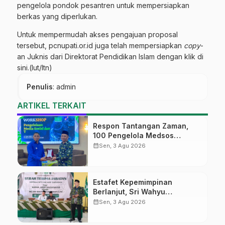
pengelola pondok pesantren untuk mempersiapkan
berkas yang diperlukan.
Untuk mempermudah akses pengajuan proposal
tersebut, pcnupati.or.id juga telah mempersiapkan
copy
-
an Juknis dari Direktorat Pendidikan Islam dengan klik
di
sini.
(lut/ltn)
Penulis
: admin
ARTIKEL TERKAIT
Respon Tantangan Zaman,
100 Pengelola Medsos
Sekolah Ma’arif Pekalongan
calendar_month
Sen, 3 Agu 2026
Ikuti Pelatihan Literasi Digital
Estafet Kepemimpinan
Berlanjut, Sri Wahyu
Susilowati Resmi Pimpin MTs
calendar_month
Sen, 3 Agu 2026
Ma’arif Sapuran