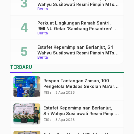
Wahyu Susilowati Resmi Pimpin MTs
Berita
Ma’arif Sapuran
Perkuat Lingkungan Ramah Santri,
RMI NU Gelar ‘Sambang Pesantren’ di
Berita
Pati
Estafet Kepemimpinan Berlanjut, Sri
Wahyu Susilowati Resmi Pimpin MTs
Berita
Ma’arif Sapuran
TERBARU
Respon Tantangan Zaman, 100
Pengelola Medsos Sekolah Ma’arif
Pekalongan Ikuti Pelatihan Literasi
calendar_month
Sen, 3 Agu 2026
Digital
Estafet Kepemimpinan Berlanjut,
Sri Wahyu Susilowati Resmi Pimpin
MTs Ma’arif Sapuran
calendar_month
Sen, 3 Agu 2026