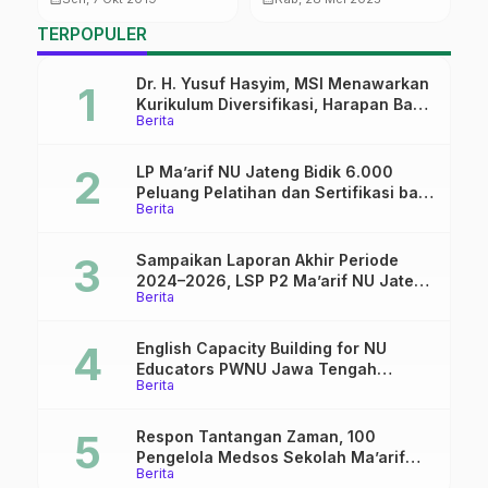
Keluarga Maslahah
TERPOPULER
Dr. H. Yusuf Hasyim, MSI Menawarkan
Kurikulum Diversifikasi, Harapan Baru
Berita
dalam dunia pendidikan
LP Ma’arif NU Jateng Bidik 6.000
Peluang Pelatihan dan Sertifikasi bagi
Berita
Lulusan SMK
Sampaikan Laporan Akhir Periode
2024–2026, LSP P2 Ma’arif NU Jateng
Berita
Mantapkan Sinergi Link and Match
English Capacity Building for NU
Educators PWNU Jawa Tengah
Berita
Batch#4; Membuka Jalan Menuju
Masa Depan
Respon Tantangan Zaman, 100
Pengelola Medsos Sekolah Ma’arif
Berita
Pekalongan Ikuti Pelatihan Literasi