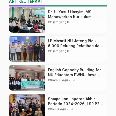
ARTIKEL TERKAIT
Dr. H. Yusuf Hasyim, MSI
Menawarkan Kurikulum
Diversifikasi, Harapan Baru
calendar_month
1 jam yang lalu
dalam dunia pendidikan
LP Ma’arif NU Jateng Bidik
6.000 Peluang Pelatihan dan
Sertifikasi bagi Lulusan SMK
calendar_month
1 jam yang lalu
English Capacity Building for
NU Educators PWNU Jawa
Tengah Batch#4; Membuka
calendar_month
Kam, 6 Agu 2026
Jalan Menuju Masa Depan
Sampaikan Laporan Akhir
Periode 2024–2026, LSP P2
Ma’arif NU Jateng Mantapkan
calendar_month
Sel, 4 Agu 2026
Sinergi Link and Match