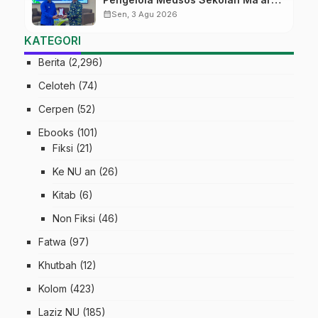
Pekalongan Ikuti Pelatihan Literasi
calendar_month
Sen, 3 Agu 2026
Digital
KATEGORI
Berita
(2,296)
Celoteh
(74)
Cerpen
(52)
Ebooks
(101)
Fiksi
(21)
Ke NU an
(26)
Kitab
(6)
Non Fiksi
(46)
Fatwa
(97)
Khutbah
(12)
Kolom
(423)
Laziz NU
(185)