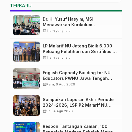
Digital
TERBARU
Dr. H. Yusuf Hasyim, MSI
Menawarkan Kurikulum
Diversifikasi, Harapan Baru dalam
calendar_month
1 jam yang lalu
dunia pendidikan
LP Ma’arif NU Jateng Bidik 6.000
Peluang Pelatihan dan Sertifikasi
bagi Lulusan SMK
calendar_month
1 jam yang lalu
English Capacity Building for NU
Educators PWNU Jawa Tengah
Batch#4; Membuka Jalan Menuju
calendar_month
Kam, 6 Agu 2026
Masa Depan
Sampaikan Laporan Akhir Periode
2024–2026, LSP P2 Ma’arif NU
Jateng Mantapkan Sinergi Link and
calendar_month
Sel, 4 Agu 2026
Match
Respon Tantangan Zaman, 100
Pengelola Medsos Sekolah Ma’arif