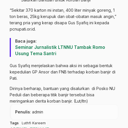
“Sekitar 370 karton mi instan, 400 liter minyak goreng, 1
ton beras, 25kg kerupuk dan obat-obatan masuk angin,”
terang pria yang kerap disapa Gus Syafiq ini kepada
pcnupati.or.id.
Baca juga:
Seminar Jurnalistik LTNNU Tambak Romo
Usung Tema Santri
Gus Syafiq menjelaskan bahwa aksi ini sebagai bentuk
kepedulian GP Ansor dan FNB terhadap korban banjir di
Pati.
Dirinya berharap, bantuan yang disalurkan di Posko NU
Peduli dan beberapa titik banjir tersebut bisa
meringankan derita korban banjir. (Lut/ltn)
Penulis
: admin
Tags
Luthfi Kareem