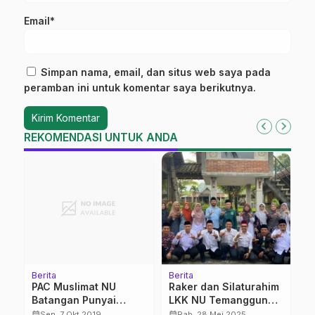
Email*
Simpan nama, email, dan situs web saya pada
peramban ini untuk komentar saya berikutnya.
REKOMENDASI UNTUK ANDA
Berita
Berita
Be
i
PAC Muslimat NU
Raker dan Silaturahim
K
ia
Batangan Punyai
LKK NU Temanggung,
P
Ketua Baru
Prioritas Madrasah
P
calendar_month
calendar_month
calendar_month
Sen, 7 Okt 2019
Rab, 28 Mei 2025