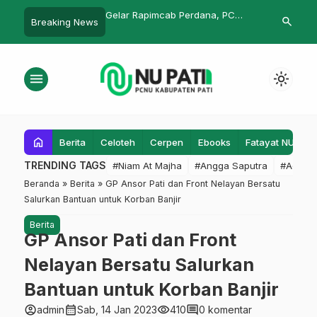
ain, Pimpin Pagar
Gelar Rapimcab Perdana, PC
Potret Takbir 
search
Breaking News
ong
IPNU IPPNU Pati Serap Aspirasi
Pancasila Pat
dan Evaluasi Kader
Menikmati
menu
light_mode
home
Berita
Celoteh
Cerpen
Ebooks
Fatayat NU
F
TRENDING TAGS
#Niam At Majha
#Angga Saputra
#Admin
Beranda
»
Berita
»
GP Ansor Pati dan Front Nelayan Bersatu
Salurkan Bantuan untuk Korban Banjir
Berita
GP Ansor Pati dan Front
Nelayan Bersatu Salurkan
Bantuan untuk Korban Banjir
account_circle
calendar_month
visibility
comment
admin
Sab, 14 Jan 2023
410
0 komentar