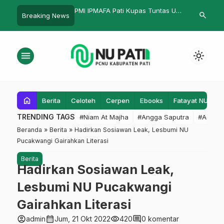
 SMA Negeri 1 Tayu di
PMI IPMAFA Pati Kupas Tuntas UU
Masa Pandem
search
Breaking News
n dengan Ragam
Tindak Pidana Kekerasan Seksual
Penambuhan 
reatif
Kegiatan Sos
menu
light_mode
home
Berita
Celoteh
Cerpen
Ebooks
Fatayat NU
F
TRENDING TAGS
#Niam At Majha
#Angga Saputra
#Admin
Beranda
»
Berita
»
Hadirkan Sosiawan Leak, Lesbumi NU
Pucakwangi Gairahkan Literasi
Berita
Hadirkan Sosiawan Leak,
Lesbumi NU Pucakwangi
Gairahkan Literasi
account_circle
calendar_month
visibility
comment
admin
Jum, 21 Okt 2022
420
0 komentar