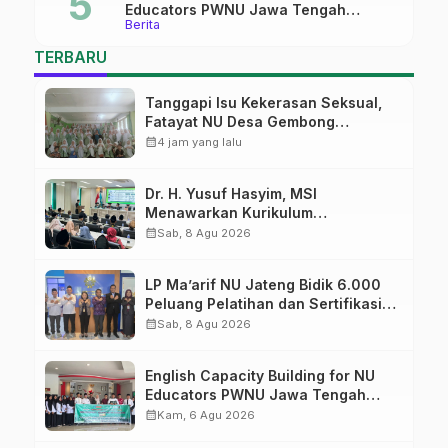
Educators PWNU Jawa Tengah
Berita
Batch#4; Membuka Jalan Menuju
Masa Depan
TERBARU
Tanggapi Isu Kekerasan Seksual,
Fatayat NU Desa Gembong
Datangkan Aktifis HAM
calendar_month
4 jam yang lalu
Dr. H. Yusuf Hasyim, MSI
Menawarkan Kurikulum
Diversifikasi, Harapan Baru dalam
calendar_month
Sab, 8 Agu 2026
dunia pendidikan
LP Ma’arif NU Jateng Bidik 6.000
Peluang Pelatihan dan Sertifikasi
bagi Lulusan SMK
calendar_month
Sab, 8 Agu 2026
English Capacity Building for NU
Educators PWNU Jawa Tengah
Batch#4; Membuka Jalan Menuju
calendar_month
Kam, 6 Agu 2026
Masa Depan