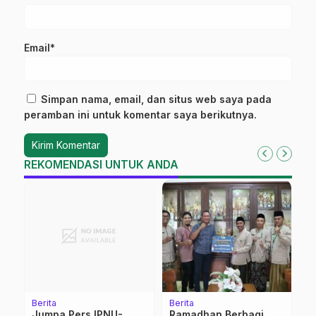
Email*
Simpan nama, email, dan situs web saya pada
peramban ini untuk komentar saya berikutnya.
REKOMENDASI UNTUK ANDA
Berita
Berita
L
Jumpa Pers IPNU-
Ramadhan Berbagi,
S