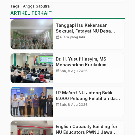
Tags
Angga Saputra
ARTIKEL TERKAIT
Tanggapi Isu Kekerasan
Seksual, Fatayat NU Desa
Gembong Datangkan Aktifis
calendar_month
4 jam yang lalu
HAM
Dr. H. Yusuf Hasyim, MSI
Menawarkan Kurikulum
Diversifikasi, Harapan Baru
calendar_month
Sab, 8 Agu 2026
dalam dunia pendidikan
LP Ma’arif NU Jateng Bidik
6.000 Peluang Pelatihan dan
Sertifikasi bagi Lulusan SMK
calendar_month
Sab, 8 Agu 2026
English Capacity Building for
NU Educators PWNU Jawa