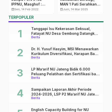
IPPNU, Masghof :
MAN 1 Pati Serahkan
K
Tempat Berbagi
Donasi Rp 15 juta
A
calendar_month
calendar_month
calendar_month
Sen, 14 Feb 2022
Jum, 14 Mar 2025
‘Sambat’
untuk Warga Palestina
TERPOPULER
Tanggapi Isu Kekerasan Seksual,
Fatayat NU Desa Gembong Datangkan
Berita
Aktifis HAM
Dr. H. Yusuf Hasyim, MSI Menawarkan
Kurikulum Diversifikasi, Harapan Baru
Berita
dalam dunia pendidikan
LP Ma’arif NU Jateng Bidik 6.000
Peluang Pelatihan dan Sertifikasi bagi
Berita
Lulusan SMK
Sampaikan Laporan Akhir Periode
2024–2026, LSP P2 Ma’arif NU Jateng
Berita
Mantapkan Sinergi Link and Match
English Capacity Building for NU