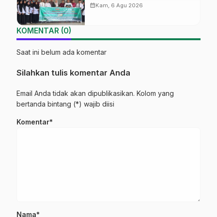
Tengah Batch#4; Membuka
calendar_month
Kam, 6 Agu 2026
Jalan Menuju Masa Depan
KOMENTAR (0)
Saat ini belum ada komentar
Silahkan tulis komentar Anda
Email Anda tidak akan dipublikasikan. Kolom yang
bertanda bintang (*) wajib diisi
Komentar*
Nama*