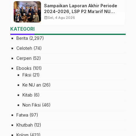
Sampaikan Laporan Akhir Periode
2024–2026, LSP P2 Ma’arif NU
Jateng Mantapkan Sinergi Link and
calendar_month
Sel, 4 Agu 2026
Match
KATEGORI
Berita
(2,297)
Celoteh
(74)
Cerpen
(52)
Ebooks
(101)
Fiksi
(21)
Ke NU an
(26)
Kitab
(6)
Non Fiksi
(46)
Fatwa
(97)
Khutbah
(12)
Kolom
(423)