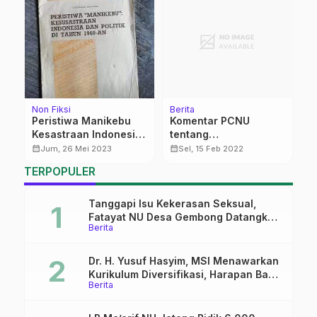
Non Fiksi
Berita
S
n
Peristiwa Manikebu
Komentar PCNU
D
Kesastraan Indonesia
tentang
M
dan Politik di Tahun
Pembongkaran
calendar_month
calendar_month
calendar_month
Jum, 26 Mei 2023
Sel, 15 Feb 2022
1960 an
Mandiri Bangunan di
TERPOPULER
Kawasan LI
Tanggapi Isu Kekerasan Seksual,
Fatayat NU Desa Gembong Datangkan
Berita
Aktifis HAM
Dr. H. Yusuf Hasyim, MSI Menawarkan
Kurikulum Diversifikasi, Harapan Baru
Berita
dalam dunia pendidikan