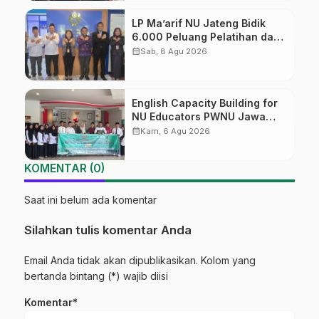
LP Ma’arif NU Jateng Bidik
6.000 Peluang Pelatihan dan
Sertifikasi bagi Lulusan SMK
calendar_month
Sab, 8 Agu 2026
English Capacity Building for
NU Educators PWNU Jawa
Tengah Batch#4; Membuka
calendar_month
Kam, 6 Agu 2026
Jalan Menuju Masa Depan
KOMENTAR (0)
Saat ini belum ada komentar
Silahkan tulis komentar Anda
Email Anda tidak akan dipublikasikan. Kolom yang
bertanda bintang (*) wajib diisi
Komentar*