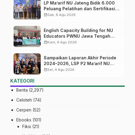
LP Ma’arif NU Jateng Bidik 6.000
Peluang Pelatihan dan Sertifikasi
bagi Lulusan SMK
calendar_month
Sab, 8 Agu 2026
English Capacity Building for NU
Educators PWNU Jawa Tengah
Batch#4; Membuka Jalan Menuju
calendar_month
Kam, 6 Agu 2026
Masa Depan
Sampaikan Laporan Akhir Periode
2024–2026, LSP P2 Ma’arif NU
Jateng Mantapkan Sinergi Link and
calendar_month
Sel, 4 Agu 2026
Match
KATEGORI
Berita
(2,297)
Celoteh
(74)
Cerpen
(52)
Ebooks
(101)
Fiksi
(21)