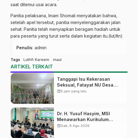
saat ditemui usai acara.
Panitia pelaksana, Imam Shomali menyatakan bahwa,
setelah apel tersebut, panitia menyelenggarakan jalan
sehat. Panitia telah menyiapkan beragam hadiah untuk
para peserta yang turut serta dalam kegiatan itu.(lut/ltn)
Penulis
: admin
Tags
Luthfi Kareem
maul
ARTIKEL TERKAIT
Tanggapi Isu Kekerasan
Seksual, Fatayat NU Desa
Gembong Datangkan Aktifis
calendar_month
5 jam yang lalu
HAM
Dr. H. Yusuf Hasyim, MSI
Menawarkan Kurikulum
Diversifikasi, Harapan Baru
calendar_month
Sab, 8 Agu 2026
dalam dunia pendidikan