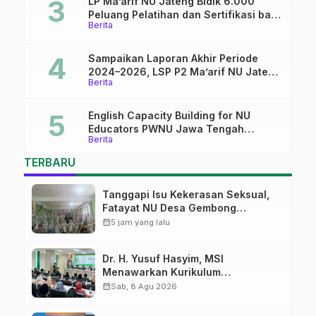
LP Ma’arif NU Jateng Bidik 6.000
Peluang Pelatihan dan Sertifikasi bagi
Berita
Lulusan SMK
Sampaikan Laporan Akhir Periode
2024–2026, LSP P2 Ma’arif NU Jateng
Berita
Mantapkan Sinergi Link and Match
English Capacity Building for NU
Educators PWNU Jawa Tengah
Berita
Batch#4; Membuka Jalan Menuju
Masa Depan
TERBARU
Tanggapi Isu Kekerasan Seksual,
Fatayat NU Desa Gembong
Datangkan Aktifis HAM
calendar_month
5 jam yang lalu
Dr. H. Yusuf Hasyim, MSI
Menawarkan Kurikulum
Diversifikasi, Harapan Baru dalam
calendar_month
Sab, 8 Agu 2026
dunia pendidikan