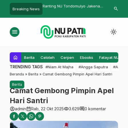
’tikaf
Ranting NU Tondomulyo Jakenan
NU Jakenan Peduli Bag
search
Breaking News
Gelar Musyawarah Ranting
Paket untuk Korban Ban
menu
light_mode
home
Berita
Celoteh
Cerpen
Ebooks
Fatayat NU
F
TRENDING TAGS
#Niam At Majha
#Angga Saputra
#Admin
Beranda
»
Berita
»
Camat Gembong Pimpin Apel Hari Santri
Berita
Camat Gembong Pimpin Apel
Hari Santri
account_circle
calendar_month
visibility
comment
admin
Rab, 22 Okt 2025
3.629
0 komentar