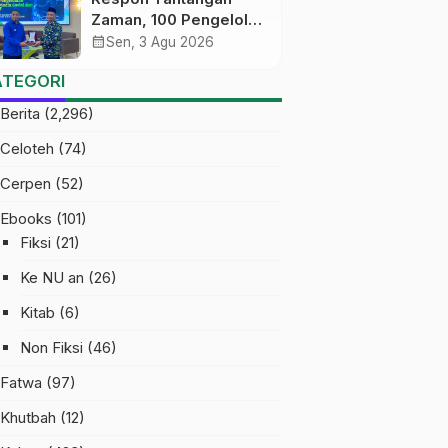
Zaman, 100 Pengelola
Medsos Sekolah
calendar_month
Sen, 3 Agu 2026
Ma’arif Pekalongan
ATEGORI
Ikuti Pelatihan Literasi
Digital
Berita
(2,296)
Celoteh
(74)
Cerpen
(52)
Ebooks
(101)
Fiksi
(21)
Ke NU an
(26)
Kitab
(6)
Non Fiksi
(46)
Fatwa
(97)
Khutbah
(12)