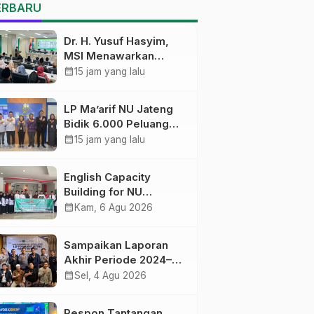
Pekalongan Ikuti
ERBARU
Pelatihan Literasi Digital
Dr. H. Yusuf Hasyim,
MSI Menawarkan
Kurikulum
calendar_month
15 jam yang lalu
Diversifikasi, Harapan
Baru dalam dunia
LP Ma’arif NU Jateng
pendidikan
Bidik 6.000 Peluang
Pelatihan dan
calendar_month
15 jam yang lalu
Sertifikasi bagi Lulusan
SMK
English Capacity
Building for NU
Educators PWNU Jawa
calendar_month
Kam, 6 Agu 2026
Tengah Batch#4;
Membuka Jalan
Sampaikan Laporan
Menuju Masa Depan
Akhir Periode 2024–
2026, LSP P2 Ma’arif
calendar_month
Sel, 4 Agu 2026
NU Jateng Mantapkan
Sinergi Link and Match
Respon Tantangan