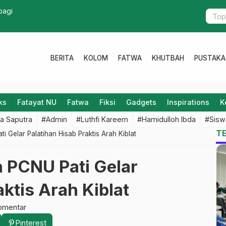
Education, INISNU Gelar Seminar Internasional
Peristiwa M
BERITA
KOLOM
FATWA
KHUTBAH
PUSTAKA
ks
Fatayat NU
Fatwa
Fiksi
Gadgets
Inspirations
K
a Saputra
#Admin
#Luthfi Kareem
#Hamidulloh Ibda
#Sisw
T
 Gelar Palatihan Hisab Praktis Arah Kiblat
 PCNU Pati Gelar
aktis Arah Kiblat
omentar
Pinterest