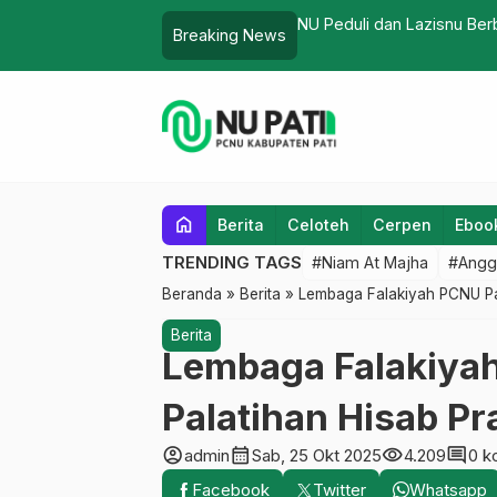
Angkat Tema Eco Theology 
Breaking News
…
home
Berita
Celoteh
Cerpen
Eboo
TRENDING TAGS
#Niam At Majha
#Angg
Beranda
»
Berita
»
Lembaga Falakiyah PCNU Pati
Berita
Lembaga Falakiyah
Palatihan Hisab Pr
account_circle
calendar_month
visibility
comment
admin
Sab, 25 Okt 2025
4.209
0 k
Facebook
Twitter
Whatsapp