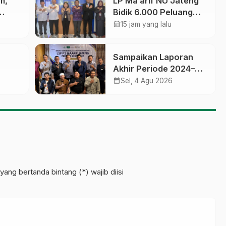
m,
LP Ma’arif NU Jateng
Bidik 6.000 Peluang
ikasi,
Pelatihan dan
calendar_month
15 jam yang lalu
am
Sertifikasi bagi Lulusan
SMK
Sampaikan Laporan
Akhir Periode 2024–
 Jawa
2026, LSP P2 Ma’arif
calendar_month
Sel, 4 Agu 2026
NU Jateng Mantapkan
Sinergi Link and Match
an
yang bertanda bintang (*) wajib diisi