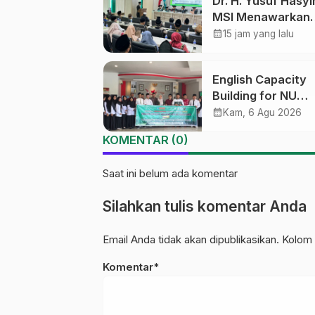
Dr. H. Yusuf Hasyi
MSI Menawarkan
Kurikulum Diversif
calendar_month
15 jam yang lalu
Harapan Baru dal
dunia pendidikan
English Capacity
Building for NU
Educators PWNU
calendar_month
Kam, 6 Agu 2026
Tengah Batch#4;
KOMENTAR (0)
Membuka Jalan
Menuju Masa Dep
Saat ini belum ada komentar
Silahkan tulis komentar Anda
Email Anda tidak akan dipublikasikan. Kolom 
Komentar*