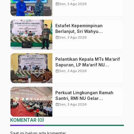
Sekolah Ma’arif Pekalongan
calendar_month
Sen, 3 Agu 2026
Ikuti Pelatihan Literasi Digital
Estafet Kepemimpinan
Berlanjut, Sri Wahyu
Susilowati Resmi Pimpin MTs
calendar_month
Sen, 3 Agu 2026
Ma’arif Sapuran
Pelantikan Kepala MTs Ma’arif
Sapuran, LP Ma’arif NU
Wonosobo Tekankan Lima
calendar_month
Sen, 3 Agu 2026
Amanah Kepemimpinan
Nahdliyah
Perkuat Lingkungan Ramah
Santri, RMI NU Gelar
‘Sambang Pesantren’ di Pati
calendar_month
Sen, 3 Agu 2026
KOMENTAR (0)
Saat ini belum ada komentar