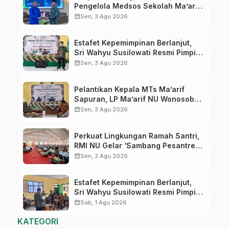
Pengelola Medsos Sekolah Ma’arif
Pekalongan Ikuti Pelatihan Literasi
calendar_month
Sen, 3 Agu 2026
Digital
Estafet Kepemimpinan Berlanjut,
Sri Wahyu Susilowati Resmi Pimpin
MTs Ma’arif Sapuran
calendar_month
Sen, 3 Agu 2026
Pelantikan Kepala MTs Ma’arif
Sapuran, LP Ma’arif NU Wonosobo
Tekankan Lima Amanah
calendar_month
Sen, 3 Agu 2026
Kepemimpinan Nahdliyah
Perkuat Lingkungan Ramah Santri,
RMI NU Gelar ‘Sambang Pesantren’
di Pati
calendar_month
Sen, 3 Agu 2026
Estafet Kepemimpinan Berlanjut,
Sri Wahyu Susilowati Resmi Pimpin
MTs Ma’arif Sapuran
calendar_month
Sab, 1 Agu 2026
KATEGORI