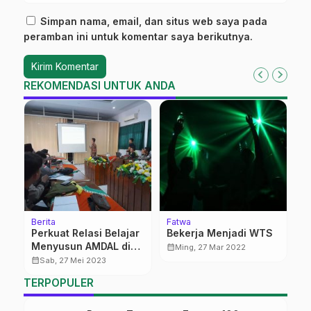
Simpan nama, email, dan situs web saya pada
peramban ini untuk komentar saya berikutnya.
REKOMENDASI UNTUK ANDA
Berita
Fatwa
Be
Perkuat Relasi Belajar
Bekerja Menjadi WTS
P
Menyusun AMDAL di
W
calendar_month
Ming, 27 Mar 2022
DLH Pati
J
calendar_month
calendar_month
Sab, 27 Mei 2023
TERPOPULER