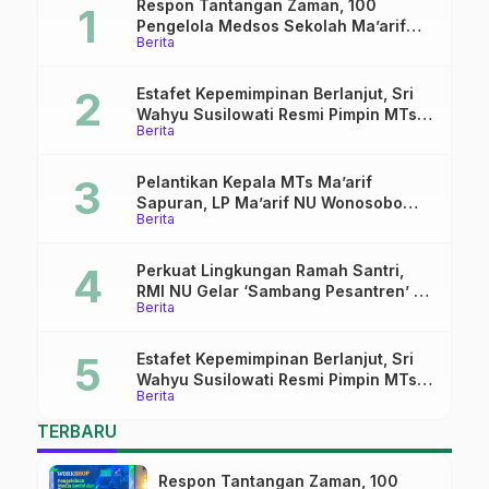
Respon Tantangan Zaman, 100
Pengelola Medsos Sekolah Ma’arif
Berita
Pekalongan Ikuti Pelatihan Literasi
Digital
Estafet Kepemimpinan Berlanjut, Sri
Wahyu Susilowati Resmi Pimpin MTs
Berita
Ma’arif Sapuran
Pelantikan Kepala MTs Ma’arif
Sapuran, LP Ma’arif NU Wonosobo
Berita
Tekankan Lima Amanah
Kepemimpinan Nahdliyah
Perkuat Lingkungan Ramah Santri,
RMI NU Gelar ‘Sambang Pesantren’ di
Berita
Pati
Estafet Kepemimpinan Berlanjut, Sri
Wahyu Susilowati Resmi Pimpin MTs
Berita
Ma’arif Sapuran
TERBARU
Respon Tantangan Zaman, 100