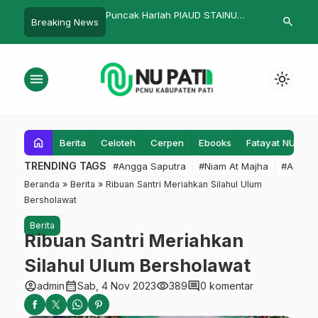
es Natalis, Rektor
Puncak Harlah PIAUD STAINU
KH. M. Imamu
search
Breaking News
 Capaian INISNU
Purworejo Ke 7
Harus Bersa
Rosulullah
menu
light_mode
home
Berita
Celoteh
Cerpen
Ebooks
Fatayat NU
F
TRENDING TAGS
#Angga Saputra
#Niam At Majha
#Admin
Beranda
»
Berita
»
Ribuan Santri Meriahkan Silahul Ulum
Bersholawat
Berita
Ribuan Santri Meriahkan
Silahul Ulum Bersholawat
account_circle
calendar_month
visibility
comment
admin
Sab, 4 Nov 2023
389
0 komentar