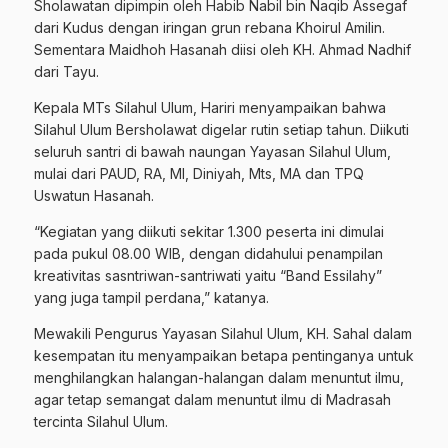
Sholawatan dipimpin oleh Habib Nabil bin Naqib Assegaf
dari Kudus dengan iringan grun rebana Khoirul Amilin.
Sementara Maidhoh Hasanah diisi oleh KH. Ahmad Nadhif
dari Tayu.
Kepala MTs Silahul Ulum, Hariri menyampaikan bahwa
Silahul Ulum Bersholawat digelar rutin setiap tahun. Diikuti
seluruh santri di bawah naungan Yayasan Silahul Ulum,
mulai dari PAUD, RA, MI, Diniyah, Mts, MA dan TPQ
Uswatun Hasanah.
“Kegiatan yang diikuti sekitar 1.300 peserta ini dimulai
pada pukul 08.00 WIB, dengan didahului penampilan
kreativitas sasntriwan-santriwati yaitu “Band Essilahy”
yang juga tampil perdana,” katanya.
Mewakili Pengurus Yayasan Silahul Ulum, KH. Sahal dalam
kesempatan itu menyampaikan betapa pentinganya untuk
menghilangkan halangan-halangan dalam menuntut ilmu,
agar tetap semangat dalam menuntut ilmu di Madrasah
tercinta Silahul Ulum.