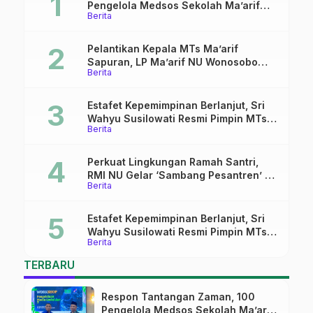
Pengelola Medsos Sekolah Ma’arif
Berita
Pekalongan Ikuti Pelatihan Literasi
Digital
Pelantikan Kepala MTs Ma’arif
Sapuran, LP Ma’arif NU Wonosobo
Berita
Tekankan Lima Amanah
Kepemimpinan Nahdliyah
Estafet Kepemimpinan Berlanjut, Sri
Wahyu Susilowati Resmi Pimpin MTs
Berita
Ma’arif Sapuran
Perkuat Lingkungan Ramah Santri,
RMI NU Gelar ‘Sambang Pesantren’ di
Berita
Pati
Estafet Kepemimpinan Berlanjut, Sri
Wahyu Susilowati Resmi Pimpin MTs
Berita
Ma’arif Sapuran
TERBARU
Respon Tantangan Zaman, 100
Pengelola Medsos Sekolah Ma’arif