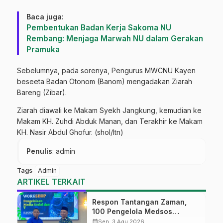
Baca juga:
Pembentukan Badan Kerja Sakoma NU
Rembang: Menjaga Marwah NU dalam Gerakan
Pramuka
Sebelumnya, pada sorenya, Pengurus MWCNU Kayen
beseeta Badan Otonom (Banom) mengadakan Ziarah
Bareng (Zibar).
Ziarah diawali ke Makam Syekh Jangkung, kemudian ke
Makam KH. Zuhdi Abduk Manan, dan Terakhir ke Makam
KH. Nasir Abdul Ghofur. (shol/ltn)
Penulis
: admin
Tags
Admin
ARTIKEL TERKAIT
Respon Tantangan Zaman,
100 Pengelola Medsos
Sekolah Ma’arif Pekalongan
calendar_month
Sen, 3 Agu 2026