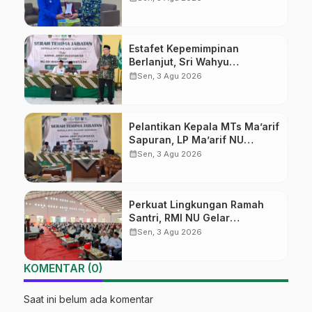
Ikuti Pelatihan Literasi Digital
Estafet Kepemimpinan
Berlanjut, Sri Wahyu
Susilowati Resmi Pimpin MTs
calendar_month
Sen, 3 Agu 2026
Ma’arif Sapuran
Pelantikan Kepala MTs Ma’arif
Sapuran, LP Ma’arif NU
Wonosobo Tekankan Lima
calendar_month
Sen, 3 Agu 2026
Amanah Kepemimpinan
Nahdliyah
Perkuat Lingkungan Ramah
Santri, RMI NU Gelar
‘Sambang Pesantren’ di Pati
calendar_month
Sen, 3 Agu 2026
KOMENTAR (0)
Saat ini belum ada komentar