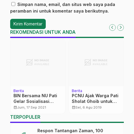
Simpan nama, email, dan situs web saya pada
peramban ini untuk komentar saya berikutnya.
REKOMENDASI UNTUK ANDA
Berita
Berita
Be
U
BIN Bersama NU Pati
PCNU Ajak Warga Pati
P
Gelar Sosialisasi
Sholat Ghoib untuk
G
Kebiasaan Baru
Mbah Maimun
J
calendar_month
calendar_month
calendar_month
Jum, 17 Sep 2021
Sel, 6 Agu 2019
P
TERPOPULER
Respon Tantangan Zaman, 100