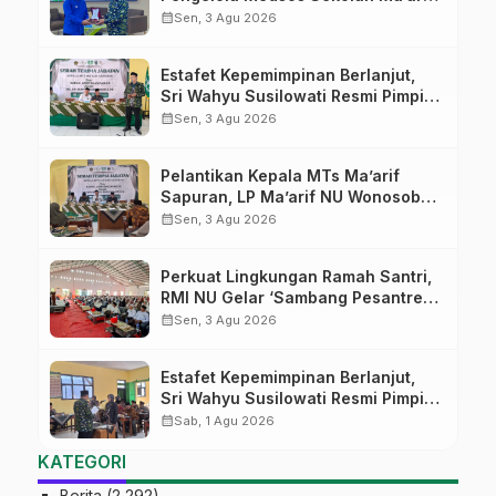
Pekalongan Ikuti Pelatihan Literasi
calendar_month
Sen, 3 Agu 2026
Digital
Estafet Kepemimpinan Berlanjut,
Sri Wahyu Susilowati Resmi Pimpin
MTs Ma’arif Sapuran
calendar_month
Sen, 3 Agu 2026
Pelantikan Kepala MTs Ma’arif
Sapuran, LP Ma’arif NU Wonosobo
Tekankan Lima Amanah
calendar_month
Sen, 3 Agu 2026
Kepemimpinan Nahdliyah
Perkuat Lingkungan Ramah Santri,
RMI NU Gelar ‘Sambang Pesantren’
di Pati
calendar_month
Sen, 3 Agu 2026
Estafet Kepemimpinan Berlanjut,
Sri Wahyu Susilowati Resmi Pimpin
MTs Ma’arif Sapuran
calendar_month
Sab, 1 Agu 2026
KATEGORI
Berita
(2,292)