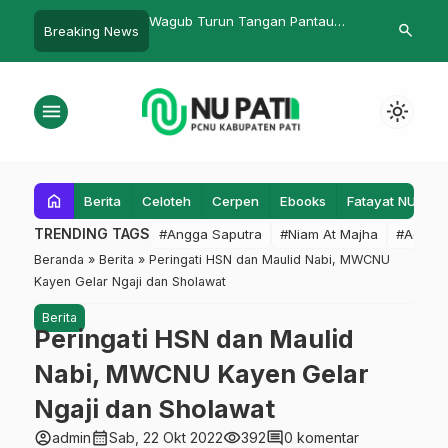
i Pulo Lasman
Wagub Turun Tangan Pantau
Pergolakan P
search
Breaking News
ak
Vaksinasi
menu
light_mode
home
Berita
Celoteh
Cerpen
Ebooks
Fatayat NU
F
TRENDING TAGS
#Angga Saputra
#Niam At Majha
#Admin
Beranda
»
Berita
»
Peringati HSN dan Maulid Nabi, MWCNU
Kayen Gelar Ngaji dan Sholawat
Berita
Peringati HSN dan Maulid
Nabi, MWCNU Kayen Gelar
Ngaji dan Sholawat
account_circle
calendar_month
visibility
comment
admin
Sab, 22 Okt 2022
392
0 komentar