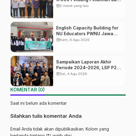
Sertifikasi bagi Lulusan SMK
calendar_month
5 menit yang lalu
English Capacity Building for
NU Educators PWNU Jawa
Tengah Batch#4; Membuka
calendar_month
Kam, 6 Agu 2026
Jalan Menuju Masa Depan
Sampaikan Laporan Akhir
Periode 2024–2026, LSP P2
Ma’arif NU Jateng Mantapkan
calendar_month
Sel, 4 Agu 2026
Sinergi Link and Match
KOMENTAR (0)
Saat ini belum ada komentar
Silahkan tulis komentar Anda
Email Anda tidak akan dipublikasikan. Kolom yang
bertanda bintang (*) wajib diisi