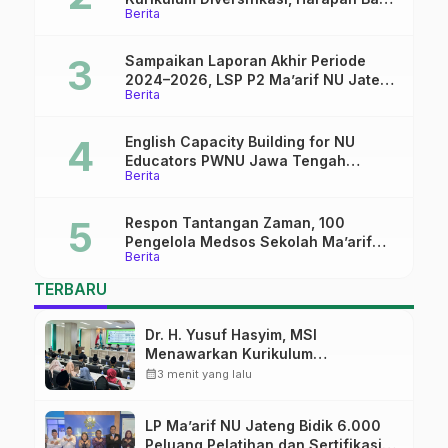
Berita
dalam dunia pendidikan
Sampaikan Laporan Akhir Periode
2024–2026, LSP P2 Ma’arif NU Jateng
Berita
Mantapkan Sinergi Link and Match
English Capacity Building for NU
Educators PWNU Jawa Tengah
Berita
Batch#4; Membuka Jalan Menuju
Masa Depan
Respon Tantangan Zaman, 100
Pengelola Medsos Sekolah Ma’arif
Berita
Pekalongan Ikuti Pelatihan Literasi
Digital
TERBARU
Dr. H. Yusuf Hasyim, MSI
Menawarkan Kurikulum
Diversifikasi, Harapan Baru dalam
calendar_month
3 menit yang lalu
dunia pendidikan
LP Ma’arif NU Jateng Bidik 6.000
Peluang Pelatihan dan Sertifikasi