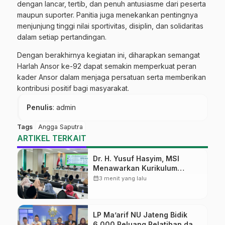
dengan lancar, tertib, dan penuh antusiasme dari peserta
maupun suporter. Panitia juga menekankan pentingnya
menjunjung tinggi nilai sportivitas, disiplin, dan solidaritas
dalam setiap pertandingan.
Dengan berakhirnya kegiatan ini, diharapkan semangat
Harlah Ansor ke-92 dapat semakin memperkuat peran
kader Ansor dalam menjaga persatuan serta memberikan
kontribusi positif bagi masyarakat.
Penulis
: admin
Tags
Angga Saputra
ARTIKEL TERKAIT
Dr. H. Yusuf Hasyim, MSI
Menawarkan Kurikulum
Diversifikasi, Harapan Baru
calendar_month
3 menit yang lalu
dalam dunia pendidikan
LP Ma’arif NU Jateng Bidik
6.000 Peluang Pelatihan dan