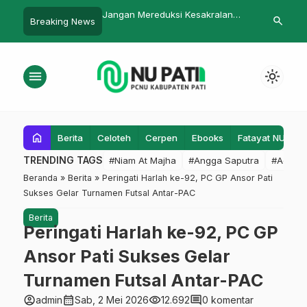
reduksi Kesakralan
Kembali Dibuka, English Capacity
Hadirkan pak
search
Breaking News
Building Program Ma’arif dan RMI
pendidikan d
NU Jateng
Kecamatan T
Capality Buil
menu
light_mode
home
Berita
Celoteh
Cerpen
Ebooks
Fatayat NU
F
TRENDING TAGS
#Niam At Majha
#Angga Saputra
#Admin
Beranda
»
Berita
»
Peringati Harlah ke-92, PC GP Ansor Pati
Sukses Gelar Turnamen Futsal Antar-PAC
Berita
Peringati Harlah ke-92, PC GP
Ansor Pati Sukses Gelar
Turnamen Futsal Antar-PAC
account_circle
calendar_month
visibility
comment
admin
Sab, 2 Mei 2026
12.692
0 komentar