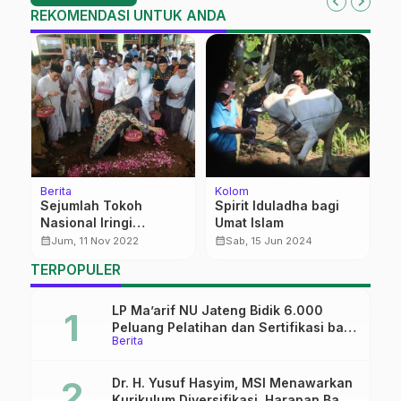
REKOMENDASI UNTUK ANDA
Berita
Kolom
Be
us
Sejumlah Tokoh
Spirit Iduladha bagi
B
Nasional Iringi
Umat Islam
P
Pemakaman Nyai Hj
P
calendar_month
calendar_month
calendar_month
Jum, 11 Nov 2022
Sab, 15 Jun 2024
Nafisah
TERPOPULER
LP Ma’arif NU Jateng Bidik 6.000
Peluang Pelatihan dan Sertifikasi bagi
Berita
Lulusan SMK
Dr. H. Yusuf Hasyim, MSI Menawarkan
Kurikulum Diversifikasi, Harapan Baru