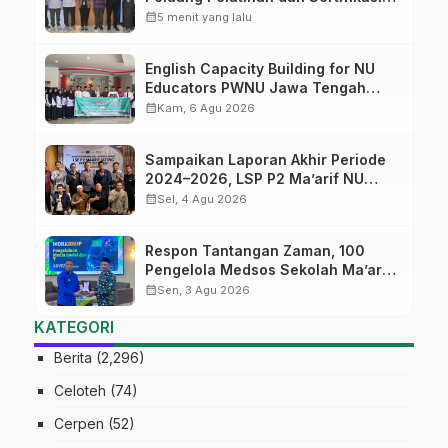
bagi Lulusan SMK
calendar_month
5 menit yang lalu
English Capacity Building for NU
Educators PWNU Jawa Tengah
Batch#4; Membuka Jalan Menuju
calendar_month
Kam, 6 Agu 2026
Masa Depan
Sampaikan Laporan Akhir Periode
2024–2026, LSP P2 Ma’arif NU
Jateng Mantapkan Sinergi Link and
calendar_month
Sel, 4 Agu 2026
Match
Respon Tantangan Zaman, 100
Pengelola Medsos Sekolah Ma’arif
Pekalongan Ikuti Pelatihan Literasi
calendar_month
Sen, 3 Agu 2026
Digital
KATEGORI
Berita
(2,296)
Celoteh
(74)
Cerpen
(52)