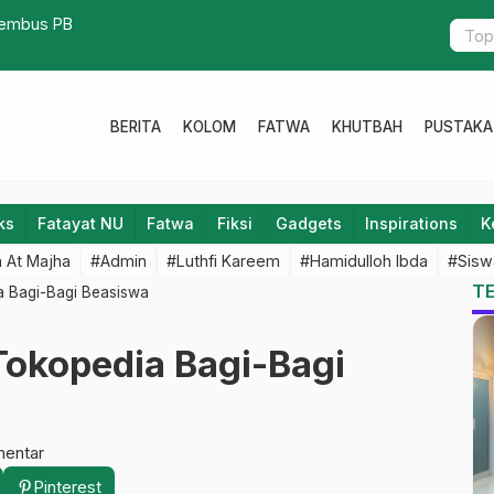
i NU Ukurannya Bukan Naik Tingkat
BERITA
KOLOM
FATWA
KHUTBAH
PUSTAKA
ks
Fatayat NU
Fatwa
Fiksi
Gadgets
Inspirations
K
 At Majha
#Admin
#Luthfi Kareem
#Hamidulloh Ibda
#Sisw
T
a Bagi-Bagi Beasiswa
Tokopedia Bagi-Bagi
mentar
Pinterest