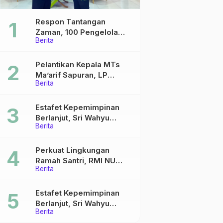
Respon Tantangan
Zaman, 100 Pengelola
Berita
Medsos Sekolah Ma’arif
Pekalongan Ikuti
Pelatihan Literasi Digital
Pelantikan Kepala MTs
Ma’arif Sapuran, LP
Berita
Ma’arif NU Wonosobo
Tekankan Lima Amanah
Kepemimpinan Nahdliyah
Estafet Kepemimpinan
Berlanjut, Sri Wahyu
Berita
Susilowati Resmi Pimpin
MTs Ma’arif Sapuran
Perkuat Lingkungan
Ramah Santri, RMI NU
Berita
Gelar ‘Sambang
Pesantren’ di Pati
Estafet Kepemimpinan
Berlanjut, Sri Wahyu
Berita
Susilowati Resmi Pimpin