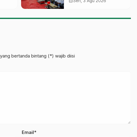
sobo
Gelar ‘Sambang
calendar_month
Sen, 3 Agu 2026
Pesantren’ di Pati
pinan
yang bertanda bintang (*) wajib diisi
Email*