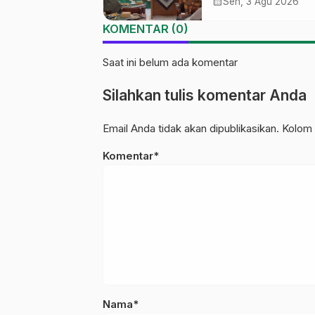
Ma’arif NU Wono
calendar_month
Sen, 3 Agu 2026
Tekankan Lima
KOMENTAR (0)
Amanah Kepemim
Nahdliyah
Saat ini belum ada komentar
Silahkan tulis komentar Anda
Email Anda tidak akan dipublikasikan. Kolom 
Komentar*
Nama*