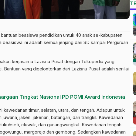
T
an bantuan beasiswa pendidikan untuk 40 anak se-kabupaten
ma beasiswa ini adalah semua jenjang dari SD sampai Perguruan
upakan kerjasama Lazisnu Pusat dengan Tokopedia yang
 Bantuan yang digelontorkan dari Lazisnu Pusat adalah senilai
hargaan Tingkat Nasional PD PGMI Award Indonesia
ni kawedanan timur, selatan, utara, dan tengah. Adapun untuk
 juwana, jaken, jakenan, batangan, dan trangkil. Kawedanan
 dukuhseti, cluwak, dan gunungwungkal. Kawedanan tengah
a, tlogowungu, margorejo dan gembong. Sedangkan kawedanan