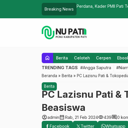
 Tembus PB
Khidmah d
Breaking News
home
Berita
Celoteh
Cerpen
Eboo
TRENDING TAGS
#Angga Saputra
#Niam
Beranda
»
Berita
»
PC Lazisnu Pati & Tokopedi
Berita
PC Lazisnu Pati & 
Beasiswa
account_circle
calendar_month
visibility
comment
admin
Rab, 21 Feb 2024
439
0 ko
Facebook
Twitter
Whatsapp