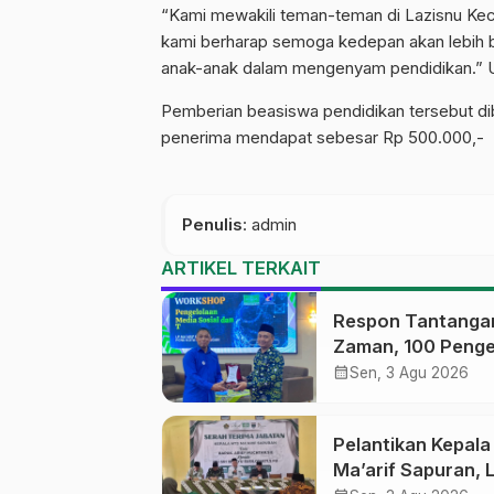
“Kami mewakili teman-teman di Lazisnu Keca
kami berharap semoga kedepan akan lebih 
anak-anak dalam mengenyam pendidikan.”
Pemberian beasiswa pendidikan tersebut di
penerima mendapat sebesar Rp 500.000,-
Penulis
: admin
ARTIKEL TERKAIT
Respon Tantanga
Zaman, 100 Penge
Medsos Sekolah
calendar_month
Sen, 3 Agu 2026
Ma’arif Pekalong
Ikuti Pelatihan Lit
Pelantikan Kepal
Digital
Ma’arif Sapuran, 