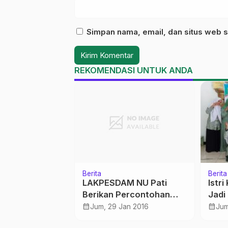
Simpan nama, email, dan situs web s
REKOMENDASI UNTUK ANDA
Berita
Berita
i SMA Negeri
LAKPESDAM NU Pati
Istr
Berikan Percontohan
Jadi
Vertikultur
Fata
calendar_month
calendar_month
es 2024
Jum, 29 Jan 2016
Jum