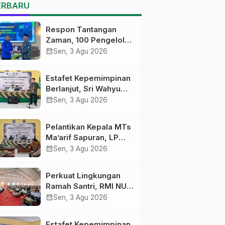
MTs Ma’arif Sapuran
ERBARU
Respon Tantangan
Zaman, 100 Pengelola
Medsos Sekolah
calendar_month
Sen, 3 Agu 2026
Ma’arif Pekalongan
Ikuti Pelatihan Literasi
Estafet Kepemimpinan
Digital
Berlanjut, Sri Wahyu
Susilowati Resmi
calendar_month
Sen, 3 Agu 2026
Pimpin MTs Ma’arif
Sapuran
Pelantikan Kepala MTs
Ma’arif Sapuran, LP
Ma’arif NU Wonosobo
calendar_month
Sen, 3 Agu 2026
Tekankan Lima
Amanah
Perkuat Lingkungan
Kepemimpinan
Ramah Santri, RMI NU
Nahdliyah
Gelar ‘Sambang
calendar_month
Sen, 3 Agu 2026
Pesantren’ di Pati
Estafet Kepemimpinan