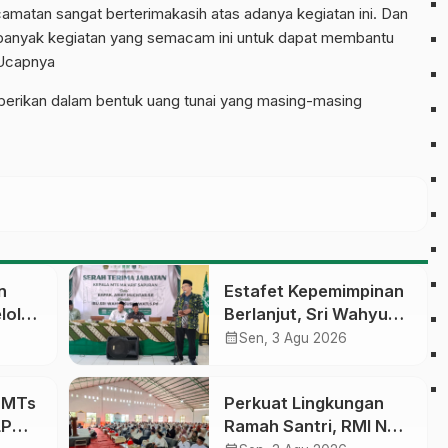
matan sangat berterimakasih atas adanya kegiatan ini. Dan
banyak kegiatan yang semacam ini untuk dapat membantu
 Ucapnya
berikan dalam bentuk uang tunai yang masing-masing
n
Estafet Kepemimpinan
lola
Berlanjut, Sri Wahyu
Susilowati Resmi
calendar_month
Sen, 3 Agu 2026
an
Pimpin MTs Ma’arif
erasi
Sapuran
a MTs
Perkuat Lingkungan
LP
Ramah Santri, RMI NU