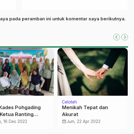
aya pada peramban ini untuk komentar saya berikutnya.
Celoteh
i Kades Pohgading
Menikah Tepat dan
 Ketua Ranting
Akurat
yat NU
calendar_month
, 16 Des 2022
Jum, 22 Apr 2022