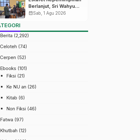
Berlanjut, Sri Wahyu
Susilowati Resmi
calendar_month
Sab, 1 Agu 2026
Pimpin MTs Ma’arif
ATEGORI
Sapuran
Berita
(2,292)
Celoteh
(74)
Cerpen
(52)
Ebooks
(101)
Fiksi
(21)
Ke NU an
(26)
Kitab
(6)
Non Fiksi
(46)
Fatwa
(97)
Khutbah
(12)