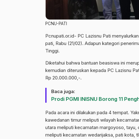
PCNU-PATI
Pcnupati.or.id- PC Lazisnu Pati menyalurk
pati, Rabu (21/02). Adapun kategori peneri
Tinggi.
Diketahui bahwa bantuan beasiswa ini mer
kemudian diteruskan kepada PC Lazisnu Pati.
Rp 20.000.000,-.
Baca juga:
Prodi PGMI INISNU Borong 11 Peng
Pada acara ini dilakukan pada 4 tempat. Yak
kawedanan timur meliputi wilayah kecamatan
utara meliputi kecamatan margoyoso, tayu,
meliputi kecamatan wedarijaksa, pati kot