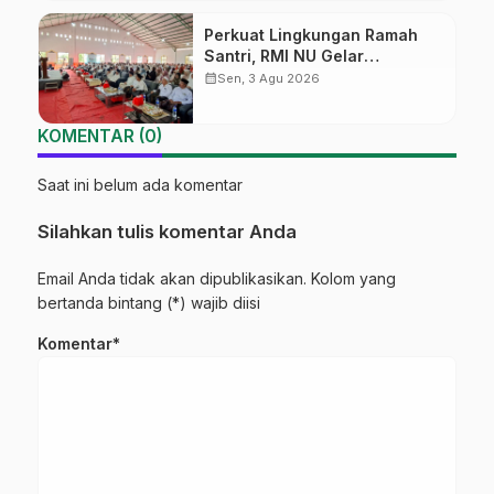
Perkuat Lingkungan Ramah
Santri, RMI NU Gelar
‘Sambang Pesantren’ di Pati
calendar_month
Sen, 3 Agu 2026
KOMENTAR (0)
Saat ini belum ada komentar
Silahkan tulis komentar Anda
Email Anda tidak akan dipublikasikan. Kolom yang
bertanda bintang (*) wajib diisi
Komentar*