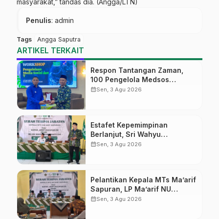
masyarakat,” tandas dia. (Angga/LTN)
Penulis
: admin
Tags
Angga Saputra
ARTIKEL TERKAIT
Respon Tantangan Zaman,
100 Pengelola Medsos
Sekolah Ma’arif Pekalongan
calendar_month
Sen, 3 Agu 2026
Ikuti Pelatihan Literasi Digital
Estafet Kepemimpinan
Berlanjut, Sri Wahyu
Susilowati Resmi Pimpin MTs
calendar_month
Sen, 3 Agu 2026
Ma’arif Sapuran
Pelantikan Kepala MTs Ma’arif
Sapuran, LP Ma’arif NU
Wonosobo Tekankan Lima
calendar_month
Sen, 3 Agu 2026
Amanah Kepemimpinan
Nahdliyah