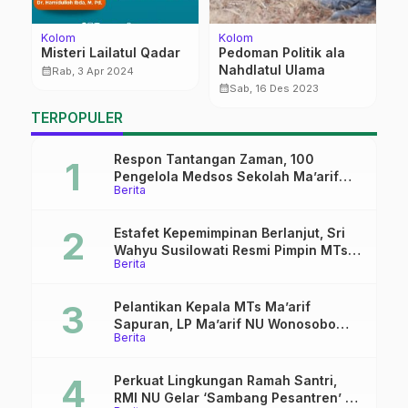
Kolom
Kolom
T
Misteri Lailatul Qadar
Pedoman Politik ala
M
Nahdlatul Ulama
calendar_month
calendar_month
Rab, 3 Apr 2024
calendar_month
Sab, 16 Des 2023
TERPOPULER
i
Respon Tantangan Zaman, 100
Pengelola Medsos Sekolah Ma’arif
Berita
Pekalongan Ikuti Pelatihan Literasi
Digital
Estafet Kepemimpinan Berlanjut, Sri
Wahyu Susilowati Resmi Pimpin MTs
Berita
Ma’arif Sapuran
Pelantikan Kepala MTs Ma’arif
Sapuran, LP Ma’arif NU Wonosobo
Berita
Tekankan Lima Amanah
Kepemimpinan Nahdliyah
Perkuat Lingkungan Ramah Santri,
RMI NU Gelar ‘Sambang Pesantren’ di