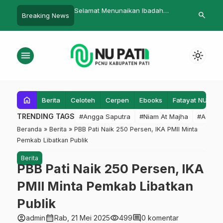
t Menunaikan Ibadah
Ketum PCNU Diagendakan Jadi
Sudah Saa
search
Breaking News
Pemateri Diskusi Kebangsaan
Melek Poli
Siang Ini
menu
light_mode
home
Berita
Celoteh
Cerpen
Ebooks
Fatayat NU
F
TRENDING TAGS
#Angga Saputra
#Niam At Majha
#Admin
Beranda
»
Berita
»
PBB Pati Naik 250 Persen, IKA PMII Minta
Pemkab Libatkan Publik
Berita
PBB Pati Naik 250 Persen, IKA
PMII Minta Pemkab Libatkan
Publik
account_circle
calendar_month
visibility
comment
admin
Rab, 21 Mei 2025
499
0 komentar