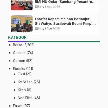
RMI NU Gelar ‘Sambang Pesantren’
di Pati
calendar_month
Sen, 3 Agu 2026
Estafet Kepemimpinan Berlanjut,
Sri Wahyu Susilowati Resmi Pimpin
MTs Ma’arif Sapuran
calendar_month
Sab, 1 Agu 2026
KATEGORI
Berita
(2,292)
Celoteh
(74)
Cerpen
(52)
Ebooks
(101)
Fiksi
(21)
Ke NU an
(26)
Kitab
(6)
Non Fiksi
(46)
Fatwa
(97)