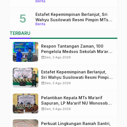
Berita
Pati
Estafet Kepemimpinan Berlanjut, Sri
Wahyu Susilowati Resmi Pimpin MTs
Berita
Ma’arif Sapuran
TERBARU
Respon Tantangan Zaman, 100
Pengelola Medsos Sekolah Ma’arif
Pekalongan Ikuti Pelatihan Literasi
calendar_month
Sen, 3 Agu 2026
Digital
Estafet Kepemimpinan Berlanjut,
Sri Wahyu Susilowati Resmi Pimpin
MTs Ma’arif Sapuran
calendar_month
Sen, 3 Agu 2026
Pelantikan Kepala MTs Ma’arif
Sapuran, LP Ma’arif NU Wonosobo
Tekankan Lima Amanah
calendar_month
Sen, 3 Agu 2026
Kepemimpinan Nahdliyah
Perkuat Lingkungan Ramah Santri,