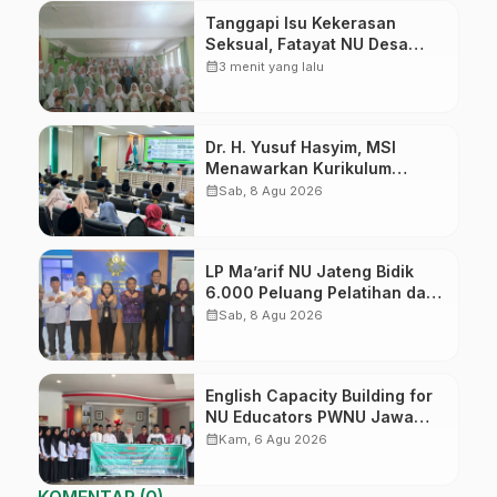
Tanggapi Isu Kekerasan
Seksual, Fatayat NU Desa
Gembong Datangkan Aktifis
calendar_month
3 menit yang lalu
HAM
Dr. H. Yusuf Hasyim, MSI
Menawarkan Kurikulum
Diversifikasi, Harapan Baru
calendar_month
Sab, 8 Agu 2026
dalam dunia pendidikan
LP Ma’arif NU Jateng Bidik
6.000 Peluang Pelatihan dan
Sertifikasi bagi Lulusan SMK
calendar_month
Sab, 8 Agu 2026
English Capacity Building for
NU Educators PWNU Jawa
Tengah Batch#4; Membuka
calendar_month
Kam, 6 Agu 2026
Jalan Menuju Masa Depan