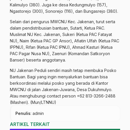
Kalimulyo (380). Juga ke desa Kedungmulyo (157),
Ngastorejo (300), Sonorejo (116), dan Bungasrejo (380).
Selain dari pengurus MWCNU Kec. Jakenan, turut serta
dalam pendistribusian bantuan, Sutarti, Ketua PAC.
Muslimat NU Kec. Jakenan, Sukeri (Ketua PAC Fatayat
NU), Naim (Ketua PAC GP Ansor), Afiatin Ulfah (Ketua PAC
IPPNU), Rifan (Ketua PAC IPNU), Ahmad Kasturi (Ketua
PAC Pagar Nusa NU), Zaenuri (Komandan Satkoryon
Banser) beserta anggotanya.
NU Jakenan Peduli sendiri masih tetap membuka Posko
Bantuan. Bagi yang ingin menyalurkan bantuan bisa
berkoordinasi melalui posko yang berada di Kantor
MWCNU di jalan Jakenan-Juwana, Desa Dukuhmulyo.
Atau menghubungi contact person +62 813-3266-2488
(Masheri). (Mun/LTNNU)
Penulis
: admin
ARTIKEL TERKAIT