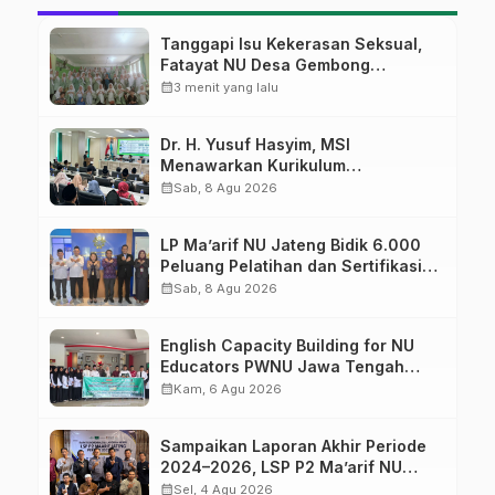
Tanggapi Isu Kekerasan Seksual,
Fatayat NU Desa Gembong
Datangkan Aktifis HAM
calendar_month
3 menit yang lalu
Dr. H. Yusuf Hasyim, MSI
Menawarkan Kurikulum
Diversifikasi, Harapan Baru dalam
calendar_month
Sab, 8 Agu 2026
dunia pendidikan
LP Ma’arif NU Jateng Bidik 6.000
Peluang Pelatihan dan Sertifikasi
bagi Lulusan SMK
calendar_month
Sab, 8 Agu 2026
English Capacity Building for NU
Educators PWNU Jawa Tengah
Batch#4; Membuka Jalan Menuju
calendar_month
Kam, 6 Agu 2026
Masa Depan
Sampaikan Laporan Akhir Periode
2024–2026, LSP P2 Ma’arif NU
Jateng Mantapkan Sinergi Link and
calendar_month
Sel, 4 Agu 2026