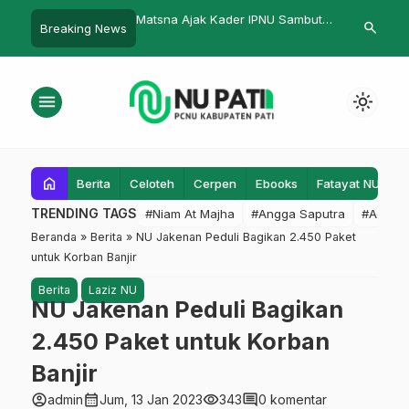
Matsna Ajak Kader IPNU Sambut
Duet Mahasiswa IAIN Kudus Dan
search
Breaking News
Bulan Ramadan dengan Kegiatan
IPNU/IPPNU Juwana Sukses Gelar
Positif
Training of Journalistic
menu
light_mode
home
Berita
Celoteh
Cerpen
Ebooks
Fatayat NU
F
TRENDING TAGS
#Niam At Majha
#Angga Saputra
#Admin
Beranda
»
Berita
»
NU Jakenan Peduli Bagikan 2.450 Paket
untuk Korban Banjir
Berita
Laziz NU
NU Jakenan Peduli Bagikan
2.450 Paket untuk Korban
Banjir
account_circle
calendar_month
visibility
comment
admin
Jum, 13 Jan 2023
343
0 komentar