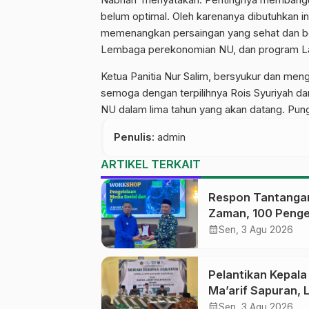
belum optimal. Oleh karenanya dibutuhkan in
memenangkan persaingan yang sehat dan ber
Lembaga perekonomian NU, dan program L
Ketua Panitia Nur Salim, bersyukur dan men
semoga dengan terpilihnya Rois Syuriyah dan
NU dalam lima tahun yang akan datang. Pungk
Penulis
: admin
ARTIKEL TERKAIT
Respon Tantanga
Zaman, 100 Penge
Medsos Sekolah
calendar_month
Sen, 3 Agu 2026
Ma’arif Pekalong
Ikuti Pelatihan Lit
Pelantikan Kepal
Digital
Ma’arif Sapuran, 
Ma’arif NU Wono
calendar_month
Sen, 3 Agu 2026