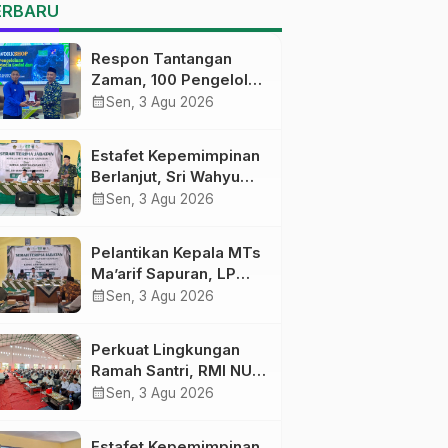
MTs Ma’arif Sapuran
ERBARU
Respon Tantangan
Zaman, 100 Pengelola
Medsos Sekolah
calendar_month
Sen, 3 Agu 2026
Ma’arif Pekalongan
Ikuti Pelatihan Literasi
Estafet Kepemimpinan
Digital
Berlanjut, Sri Wahyu
Susilowati Resmi
calendar_month
Sen, 3 Agu 2026
Pimpin MTs Ma’arif
Sapuran
Pelantikan Kepala MTs
Ma’arif Sapuran, LP
Ma’arif NU Wonosobo
calendar_month
Sen, 3 Agu 2026
Tekankan Lima
Amanah
Perkuat Lingkungan
Kepemimpinan
Ramah Santri, RMI NU
Nahdliyah
Gelar ‘Sambang
calendar_month
Sen, 3 Agu 2026
Pesantren’ di Pati
Estafet Kepemimpinan