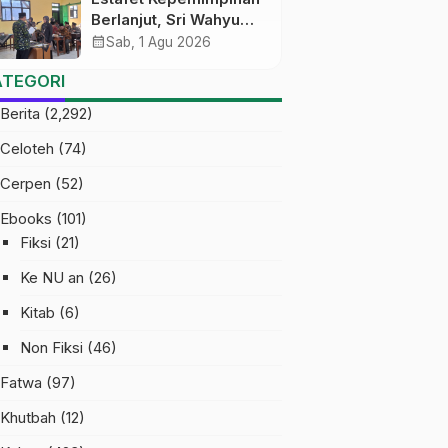
Berlanjut, Sri Wahyu
Susilowati Resmi
calendar_month
Sab, 1 Agu 2026
Pimpin MTs Ma’arif
ATEGORI
Sapuran
Berita
(2,292)
Celoteh
(74)
Cerpen
(52)
Ebooks
(101)
Fiksi
(21)
Ke NU an
(26)
Kitab
(6)
Non Fiksi
(46)
Fatwa
(97)
Khutbah
(12)