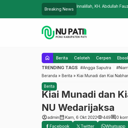
rsyid Thoriqoh Naqshabandiyah Berpulang
KH. Abdul Kholiq : U
Breaking News
home
Berita
Celoteh
Cerpen
Eboo
TRENDING TAGS
#Angga Saputra
#Niam
Beranda
»
Berita
»
Kiai Munadi dan Kiai Nabha
Berita
Kiai Munadi dan K
NU Wedarijaksa
account_circle
calendar_month
visibility
comment
admin
Kam, 6 Okt 2022
449
0 kom
Facebook
Twitter
Whatsapp