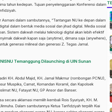
T
lima tahun kedepan. Tujuan penyelenggaraan Konferensi dalam
nfidziyah.
ur Asmani dalam sambutannya, “Tantangan NU ke depan dalam
gital dalam bentuk media sosial dan jihad digital. Media sosial
n. Sistem dakwah melalui teknologi digital akan lebih efektif
yimak dakwah kapan saja (anytime), dimana saja (anywhere),
untuk generasi milineal dan generasi Z. Tegas Jamal.
 INISNU Temanggung Dilaunching di UIN Sunan
diri KH. Abdul Majid, KH. Jamal Makmur (rombongan PCNU),
nsur Muspika, Camat, Komandan Koramil, dan Kapolsek
uslimat NU, Fatayat NU, GP Ansor dan Banser.
a secara aklamasi memilih kembali Rois Syuriyah, KH. M.
innuha. Dalam sambutannya Ketua Tanfidziyah terpilih Kiai
 gerakan ekonomi warga NU, karena sektor ekonomi warga