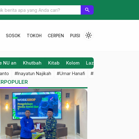
 Nusa Akan Gelar HUT-nya Januari 2023, Ini Bocorannya
search
light_mode
SOSOK
TOKOH
CERPEN
PUISI
e NU an
Khutbah
Kitab
Kolom
Laziz NU
Lifestyle
anto
#Inayatun Najikah
#Umar Hanafi
#M Iqbal Dawami
#An
ERPOPULER