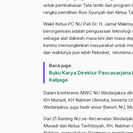
untuk pembahasan Tata tertib dan program 
rangka pemilihan Rois Syuriyah dan Ketua Ta
Wakil Ketua PC NU Pati Dr. H. Jamal Makm
berorganisasi adalah penguasaan teknologi di
sebagai alat dakwah masa kini dan masa depa
karena memungkinkan masyarakat untuk men
dan waktunya pun lebih fleksibel, terutama 
Baca juga:
Buku Karya Direktur Pascasarjana
Kalijaga
Dalam konferensi MWC NU Wedarijaksa diha
KH Munadi, KH Nabhan Ulinnuha, beserta U
Wedarijaksa, juga hadir unsur Banom NU, M
Dari 21 Ranting NU se-Kecamatan Wedarijaks
Munadi dan Ketua Tanfidziyah, KH. Nabhan Ul
Nabhan menyatakan: Pentingnya membangun