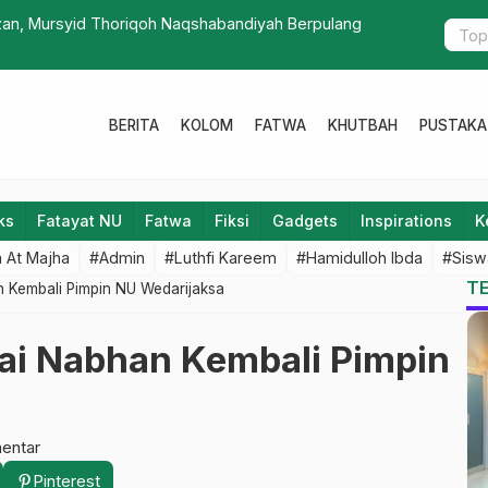
lama Tasawuf, Pendiri Madrasah Abadiyah Gabus
Pagar
BERITA
KOLOM
FATWA
KHUTBAH
PUSTAKA
ks
Fatayat NU
Fatwa
Fiksi
Gadgets
Inspirations
K
 At Majha
#Admin
#Luthfi Kareem
#Hamidulloh Ibda
#Sisw
T
n Kembali Pimpin NU Wedarijaksa
iai Nabhan Kembali Pimpin
entar
Pinterest