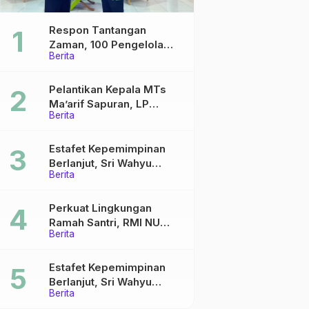
Respon Tantangan
Zaman, 100 Pengelola
Berita
Medsos Sekolah Ma’arif
Pekalongan Ikuti
Pelatihan Literasi Digital
Pelantikan Kepala MTs
Ma’arif Sapuran, LP
Berita
Ma’arif NU Wonosobo
Tekankan Lima Amanah
Kepemimpinan Nahdliyah
Estafet Kepemimpinan
Berlanjut, Sri Wahyu
Berita
Susilowati Resmi Pimpin
MTs Ma’arif Sapuran
Perkuat Lingkungan
Ramah Santri, RMI NU
Berita
Gelar ‘Sambang
Pesantren’ di Pati
Estafet Kepemimpinan
Berlanjut, Sri Wahyu
Berita
Susilowati Resmi Pimpin