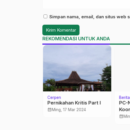
Simpan nama, email, dan situs web s
REKOMENDASI UNTUK ANDA
Cerpen
Berita
adzar
Pernikahan Kritis Part I
PC-N
Koor
calendar_month
n 2022
Ming, 17 Mar 2024
calendar_month
Min