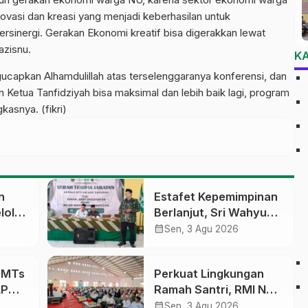
ovasi dan kreasi yang menjadi keberhasilan untuk
sinergi. Gerakan Ekonomi kreatif bisa digerakkan lewat
azisnu.
K
gucapkan Alhamdulillah atas terselenggaranya konferensi, dan
 Ketua Tanfidziyah bisa maksimal dan lebih baik lagi, program
asnya. (fikri)
n
Estafet Kepemimpinan
lola
Berlanjut, Sri Wahyu
Susilowati Resmi
calendar_month
Sen, 3 Agu 2026
an
Pimpin MTs Ma’arif
erasi
Sapuran
a MTs
Perkuat Lingkungan
LP
Ramah Santri, RMI NU
sobo
Gelar ‘Sambang
calendar_month
Sen, 3 Agu 2026