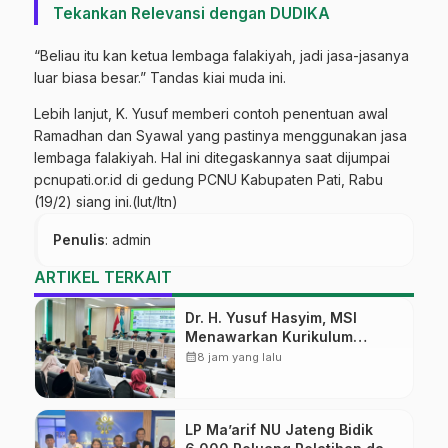
Tekankan Relevansi dengan DUDIKA
“Beliau itu kan ketua lembaga falakiyah, jadi jasa-jasanya
luar biasa besar.” Tandas kiai muda ini.
Lebih lanjut, K. Yusuf memberi contoh penentuan awal
Ramadhan dan Syawal yang pastinya menggunakan jasa
lembaga falakiyah. Hal ini ditegaskannya saat dijumpai
pcnupati.or.id di gedung PCNU Kabupaten Pati, Rabu
(19/2) siang ini.(lut/ltn)
Penulis
: admin
ARTIKEL TERKAIT
Dr. H. Yusuf Hasyim, MSI
Menawarkan Kurikulum
Diversifikasi, Harapan Baru
calendar_month
8 jam yang lalu
dalam dunia pendidikan
LP Ma’arif NU Jateng Bidik