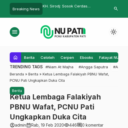
gani MoU dengan Tiga
KH. Sirodj: Sosok Cerdas
IPNU IPPNU J
search
Breaking News
hina
Pencetus Pondok Pesantren
Jadi Enterpr
Wetan Banon
menu
light_mode
home
Berita
Celoteh
Cerpen
Ebooks
Fatayat NU
F
TRENDING TAGS
#Niam At Majha
#Angga Saputra
#Admin
Beranda
»
Berita
»
Ketua Lembaga Falakiyah PBNU Wafat,
PCNU Pati Ungkapkan Duka Cita
Berita
Ketua Lembaga Falakiyah
PBNU Wafat, PCNU Pati
Ungkapkan Duka Cita
account_circle
calendar_month
visibility
comment
admin
Rab, 19 Feb 2020
446
0 komentar