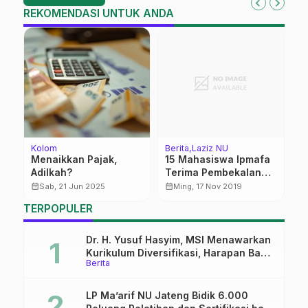
REKOMENDASI UNTUK ANDA
Kolom
Berita
Laziz NU
Be
ir
Menaikkan Pajak,
15 Mahasiswa Ipmafa
S
Adilkah?
Terima Pembekalan
J
u
Fundraising and
G
calendar_month
calendar_month
calendar_month
Sab, 21 Jun 2025
Ming, 17 Nov 2019
Networking dari
TERPOPULER
Lazisnu
Dr. H. Yusuf Hasyim, MSI Menawarkan
Kurikulum Diversifikasi, Harapan Baru
Berita
dalam dunia pendidikan
LP Ma’arif NU Jateng Bidik 6.000