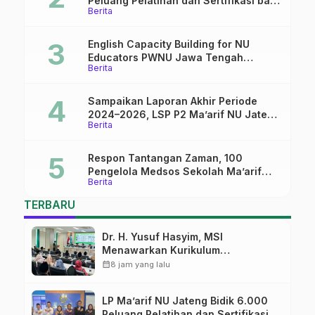
Peluang Pelatihan dan Sertifikasi bagi
Berita
Lulusan SMK
English Capacity Building for NU
Educators PWNU Jawa Tengah
Berita
Batch#4; Membuka Jalan Menuju
Masa Depan
Sampaikan Laporan Akhir Periode
2024–2026, LSP P2 Ma’arif NU Jateng
Berita
Mantapkan Sinergi Link and Match
Respon Tantangan Zaman, 100
Pengelola Medsos Sekolah Ma’arif
Berita
Pekalongan Ikuti Pelatihan Literasi
Digital
TERBARU
Dr. H. Yusuf Hasyim, MSI
Menawarkan Kurikulum
Diversifikasi, Harapan Baru dalam
calendar_month
8 jam yang lalu
dunia pendidikan
LP Ma’arif NU Jateng Bidik 6.000
Peluang Pelatihan dan Sertifikasi