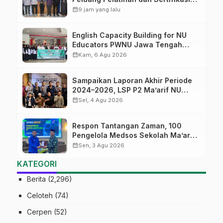
bagi Lulusan SMK
calendar_month
9 jam yang lalu
English Capacity Building for NU
Educators PWNU Jawa Tengah
Batch#4; Membuka Jalan Menuju
calendar_month
Kam, 6 Agu 2026
Masa Depan
Sampaikan Laporan Akhir Periode
2024–2026, LSP P2 Ma’arif NU
Jateng Mantapkan Sinergi Link and
calendar_month
Sel, 4 Agu 2026
Match
Respon Tantangan Zaman, 100
Pengelola Medsos Sekolah Ma’arif
Pekalongan Ikuti Pelatihan Literasi
calendar_month
Sen, 3 Agu 2026
Digital
KATEGORI
Berita
(2,296)
Celoteh
(74)
Cerpen
(52)