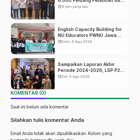
6.000 Peluang Pelatihan dan
Sertifikasi bagi Lulusan SMK
calendar_month
9 jam yang lalu
English Capacity Building for
NU Educators PWNU Jawa
Tengah Batch#4; Membuka
calendar_month
Kam, 6 Agu 2026
Jalan Menuju Masa Depan
Sampaikan Laporan Akhir
Periode 2024–2026, LSP P2
Ma’arif NU Jateng Mantapkan
calendar_month
Sel, 4 Agu 2026
Sinergi Link and Match
KOMENTAR (0)
Saat ini belum ada komentar
Silahkan tulis komentar Anda
Email Anda tidak akan dipublikasikan. Kolom yang