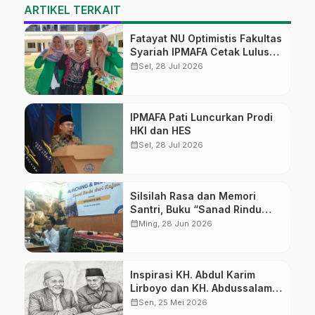
ARTIKEL TERKAIT
Fatayat NU Optimistis Fakultas
Syariah IPMAFA Cetak Lulusan
yang Dibutuhkan Masyarakat
calendar_month
Sel, 28 Jul 2026
IPMAFA Pati Luncurkan Prodi
HKI dan HES
calendar_month
Sel, 28 Jul 2026
Silsilah Rasa dan Memori
Santri, Buku “Sanad Rindu
dari Kajen” Resmi Diluncurkan
calendar_month
Ming, 28 Jun 2026
di PP Ar-Roudloh
Inspirasi KH. Abdul Karim
Lirboyo dan KH. Abdussalam
Kajen
calendar_month
Sen, 25 Mei 2026