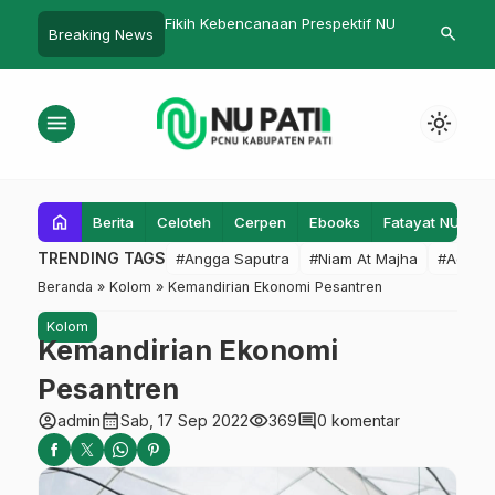
 Mustofa Apresiasi
Fikih Kebencanaan Prespektif NU
PAC IPNU – I
search
Breaking News
scasarjana IPMAFA Pati
2021 Resmi Di
akan Bahasa Arab
menu
light_mode
home
Berita
Celoteh
Cerpen
Ebooks
Fatayat NU
F
TRENDING TAGS
#Angga Saputra
#Niam At Majha
#Admin
Beranda
»
Kolom
»
Kemandirian Ekonomi Pesantren
Kolom
Kemandirian Ekonomi
Pesantren
account_circle
calendar_month
visibility
comment
admin
Sab, 17 Sep 2022
369
0 komentar