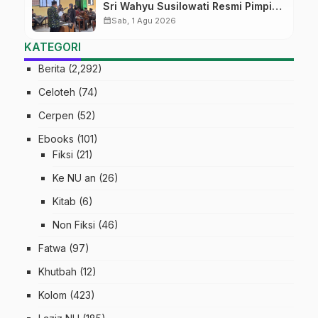
Sri Wahyu Susilowati Resmi Pimpin
MTs Ma’arif Sapuran
calendar_month
Sab, 1 Agu 2026
KATEGORI
Berita
(2,292)
Celoteh
(74)
Cerpen
(52)
Ebooks
(101)
Fiksi
(21)
Ke NU an
(26)
Kitab
(6)
Non Fiksi
(46)
Fatwa
(97)
Khutbah
(12)
Kolom
(423)