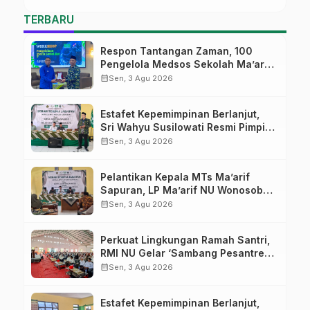
TERBARU
Respon Tantangan Zaman, 100
Pengelola Medsos Sekolah Ma’arif
Pekalongan Ikuti Pelatihan Literasi
calendar_month
Sen, 3 Agu 2026
Digital
Estafet Kepemimpinan Berlanjut,
Sri Wahyu Susilowati Resmi Pimpin
MTs Ma’arif Sapuran
calendar_month
Sen, 3 Agu 2026
Pelantikan Kepala MTs Ma’arif
Sapuran, LP Ma’arif NU Wonosobo
Tekankan Lima Amanah
calendar_month
Sen, 3 Agu 2026
Kepemimpinan Nahdliyah
Perkuat Lingkungan Ramah Santri,
RMI NU Gelar ‘Sambang Pesantren’
di Pati
calendar_month
Sen, 3 Agu 2026
Estafet Kepemimpinan Berlanjut,