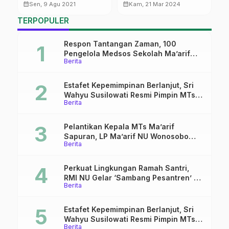
PPSA
calendar_month
calendar_month
calendar_month
Sen, 9 Agu 2021
Kam, 21 Mar 2024
TERPOPULER
Respon Tantangan Zaman, 100
Pengelola Medsos Sekolah Ma’arif
Berita
Pekalongan Ikuti Pelatihan Literasi
Digital
Estafet Kepemimpinan Berlanjut, Sri
Wahyu Susilowati Resmi Pimpin MTs
Berita
Ma’arif Sapuran
Pelantikan Kepala MTs Ma’arif
Sapuran, LP Ma’arif NU Wonosobo
Berita
Tekankan Lima Amanah
Kepemimpinan Nahdliyah
Perkuat Lingkungan Ramah Santri,
RMI NU Gelar ‘Sambang Pesantren’ di
Berita
Pati
Estafet Kepemimpinan Berlanjut, Sri
Wahyu Susilowati Resmi Pimpin MTs
Berita
Ma’arif Sapuran