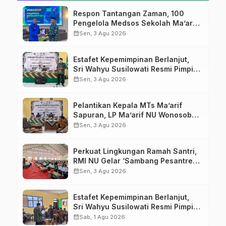
Respon Tantangan Zaman, 100
Pengelola Medsos Sekolah Ma’arif
Pekalongan Ikuti Pelatihan Literasi
calendar_month
Sen, 3 Agu 2026
Digital
Estafet Kepemimpinan Berlanjut,
Sri Wahyu Susilowati Resmi Pimpin
MTs Ma’arif Sapuran
calendar_month
Sen, 3 Agu 2026
Pelantikan Kepala MTs Ma’arif
Sapuran, LP Ma’arif NU Wonosobo
Tekankan Lima Amanah
calendar_month
Sen, 3 Agu 2026
Kepemimpinan Nahdliyah
Perkuat Lingkungan Ramah Santri,
RMI NU Gelar ‘Sambang Pesantren’
di Pati
calendar_month
Sen, 3 Agu 2026
Estafet Kepemimpinan Berlanjut,
Sri Wahyu Susilowati Resmi Pimpin
MTs Ma’arif Sapuran
calendar_month
Sab, 1 Agu 2026