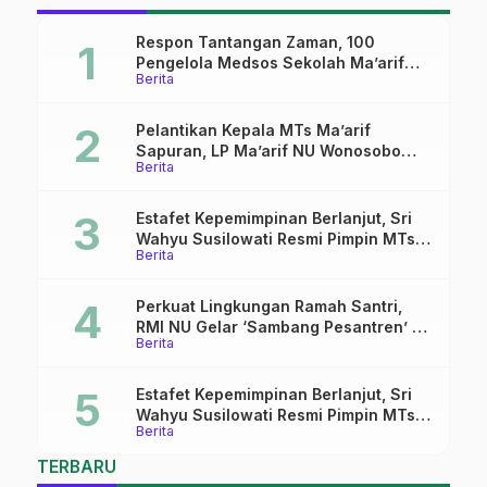
A
W
Respon Tantangan Zaman, 100
Pengelola Medsos Sekolah Ma’arif
Berita
Pekalongan Ikuti Pelatihan Literasi
Digital
Pelantikan Kepala MTs Ma’arif
Sapuran, LP Ma’arif NU Wonosobo
Berita
Tekankan Lima Amanah
Kepemimpinan Nahdliyah
Estafet Kepemimpinan Berlanjut, Sri
Wahyu Susilowati Resmi Pimpin MTs
Berita
Ma’arif Sapuran
Perkuat Lingkungan Ramah Santri,
RMI NU Gelar ‘Sambang Pesantren’ di
Berita
Pati
Estafet Kepemimpinan Berlanjut, Sri
Wahyu Susilowati Resmi Pimpin MTs
Berita
Ma’arif Sapuran
TERBARU