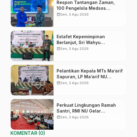
Respon Tantangan Zaman,
100 Pengelola Medsos
Sekolah Ma’arif Pekalongan
calendar_month
Sen, 3 Agu 2026
Ikuti Pelatihan Literasi Digital
Estafet Kepemimpinan
Berlanjut, Sri Wahyu
Susilowati Resmi Pimpin MTs
calendar_month
Sen, 3 Agu 2026
Ma’arif Sapuran
Pelantikan Kepala MTs Ma’arif
Sapuran, LP Ma’arif NU
Wonosobo Tekankan Lima
calendar_month
Sen, 3 Agu 2026
Amanah Kepemimpinan
Nahdliyah
Perkuat Lingkungan Ramah
Santri, RMI NU Gelar
‘Sambang Pesantren’ di Pati
calendar_month
Sen, 3 Agu 2026
KOMENTAR (0)