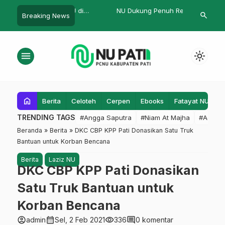
gerakan NU di
NU Dukung Penuh Rencana
Fatayat NU Op
search
Breaking News
…
Masjid
Pembongkaran LI
Syariah IPMA
yang Dibutu
menu
light_mode
home
Berita
Celoteh
Cerpen
Ebooks
Fatayat NU
F
TRENDING TAGS
#Angga Saputra
#Niam At Majha
#Admin
Beranda
»
Berita
»
DKC CBP KPP Pati Donasikan Satu Truk
Bantuan untuk Korban Bencana
Berita
Laziz NU
DKC CBP KPP Pati Donasikan
Satu Truk Bantuan untuk
Korban Bencana
account_circle
calendar_month
visibility
comment
admin
Sel, 2 Feb 2021
336
0 komentar