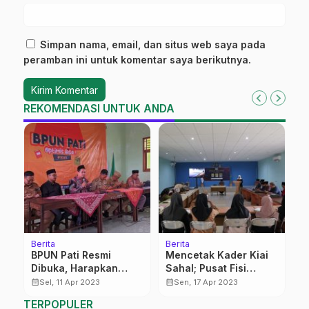
Simpan nama, email, dan situs web saya pada
peramban ini untuk komentar saya berikutnya.
REKOMENDASI UNTUK ANDA
Berita
Berita
Be
BPUN Pati Resmi
Mencetak Kader Kiai
W
Dibuka, Harapkan
Sahal; Pusat Fisi
S
g
Pemerintah Berikan
Adakan Sekolah Fiqh
J
calendar_month
calendar_month
calendar_month
Sel, 11 Apr 2023
Sen, 17 Apr 2023
Dukungan
Sosial
C
TERPOPULER
P