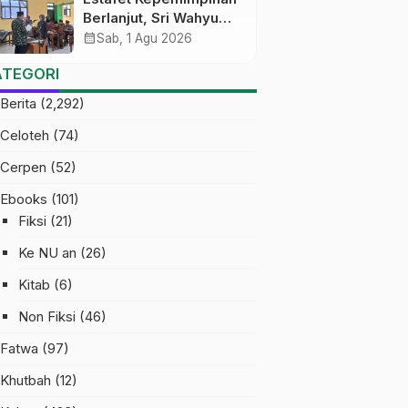
Berlanjut, Sri Wahyu
Susilowati Resmi
calendar_month
Sab, 1 Agu 2026
Pimpin MTs Ma’arif
ATEGORI
Sapuran
Berita
(2,292)
Celoteh
(74)
Cerpen
(52)
Ebooks
(101)
Fiksi
(21)
Ke NU an
(26)
Kitab
(6)
Non Fiksi
(46)
Fatwa
(97)
Khutbah
(12)