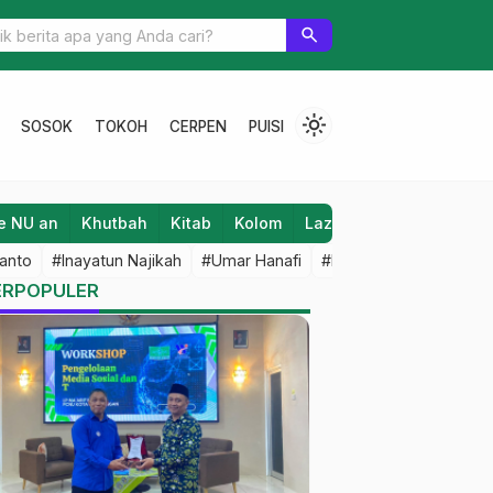
ulan Ramadhan
search
light_mode
SOSOK
TOKOH
CERPEN
PUISI
e NU an
Khutbah
Kitab
Kolom
Laziz NU
Lifestyle
anto
#Inayatun Najikah
#Umar Hanafi
#M Iqbal Dawami
#An
ERPOPULER