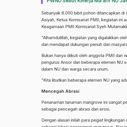
PWNU Sebut Kinerja Ma’arif NU Ja
Sebanyak 8.000 bibit pohon ditancapkan di 
Asiyah, Ketua Komisariat PMII, kegiatan ini 
Keagamaan PMII Komisariat Syeh Mutamakk
“Alhamdulillah, kegiatan yang digalakkan ole
dan mendapat dukungan penuh dari masyarakat
Bukan hanya diikuti oleh anggota PMII dan wa
pengurus Ansor dan beberapa elemen NU se
dalam NU dan warga secara unum.
“Kita libatkan beberapa elemen NU yang ada u
Mencegah Abrasi
Penanaman tanaman mangrove ini sangat pent
sebagai pencegah abrasi dan erosi.
Dengan alasan inilah para pegiat lingkunga
sebagai lokasi penanaman mangrove. Alasann