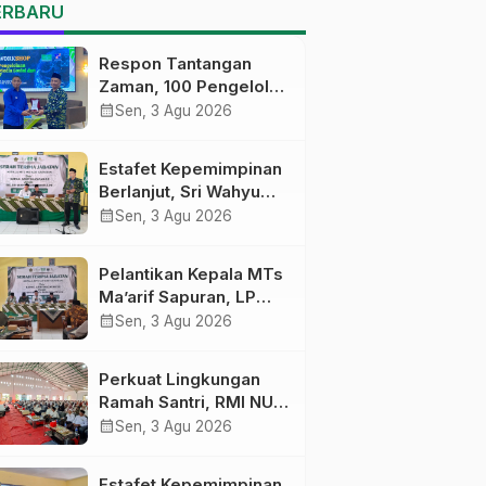
MTs Ma’arif Sapuran
ERBARU
Respon Tantangan
Zaman, 100 Pengelola
Medsos Sekolah
calendar_month
Sen, 3 Agu 2026
Ma’arif Pekalongan
Ikuti Pelatihan Literasi
Estafet Kepemimpinan
Digital
Berlanjut, Sri Wahyu
Susilowati Resmi
calendar_month
Sen, 3 Agu 2026
Pimpin MTs Ma’arif
Sapuran
Pelantikan Kepala MTs
Ma’arif Sapuran, LP
Ma’arif NU Wonosobo
calendar_month
Sen, 3 Agu 2026
Tekankan Lima
Amanah
Perkuat Lingkungan
Kepemimpinan
Ramah Santri, RMI NU
Nahdliyah
Gelar ‘Sambang
calendar_month
Sen, 3 Agu 2026
Pesantren’ di Pati
Estafet Kepemimpinan