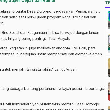
teng Super Cepat dan Ramai
T
selanjang pantai Desa Dororejo. Berdasarkan Pemaparan Siti
adalah salah satu perwujudan program kerja Biro Sosial dan
in.
h Biro Sosial dan Keagamaan ini bisa terwujud dengan lancar
. Ini yang paling penting.” Tutur Asiyah.
rga, kegiatan ini juga melibatkan anggota TNI-Polri, para
tempat. Ini bertujuan untuk mempersatukan elemen-elemen
ntuk menjalin tali silaturrahim.” Lanjut Asiyah.
ing sebagai benteng pertahanan wilayah pesisir. Ia berfungsi
n di PMII Komisariat Syeh Mutamakkin memilih Desa Dororejo
ya, desa ini memiliki wilayah pesisir yang cukup panhang dan