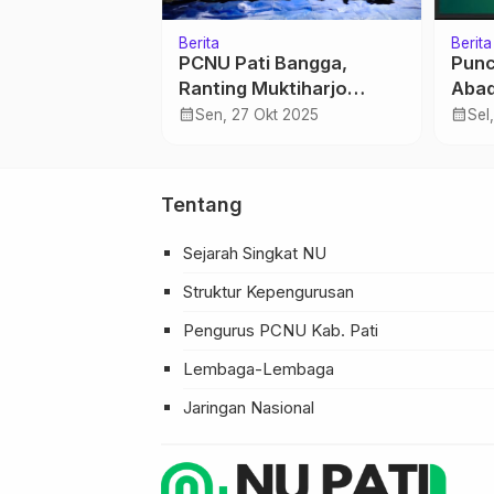
Kitab
Berita
FKPT, BNPT
Hadis Shokhih
Tahu
n Fokus Public
Jate
calendar_month
Jum, 11 Nov 2022
Buk
calendar_month
b 2024
Min
Jep
…
Tentang
Sejarah Singkat NU
Struktur Kepengurusan
Pengurus PCNU Kab. Pati
Lembaga-Lembaga
Jaringan Nasional