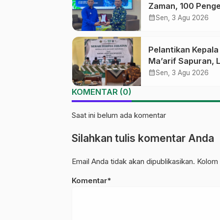
Zaman, 100 Penge
Medsos Sekolah
calendar_month
Sen, 3 Agu 2026
Ma’arif Pekalong
Ikuti Pelatihan Lit
Pelantikan Kepal
Digital
Ma’arif Sapuran, 
Ma’arif NU Wono
calendar_month
Sen, 3 Agu 2026
Tekankan Lima
KOMENTAR (0)
Amanah Kepemim
Nahdliyah
Saat ini belum ada komentar
Silahkan tulis komentar Anda
Email Anda tidak akan dipublikasikan. Kolom 
Komentar*