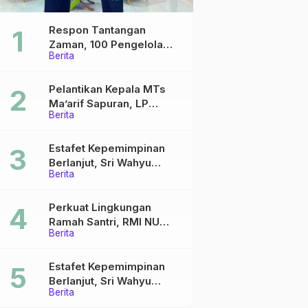
Respon Tantangan
Zaman, 100 Pengelola
Berita
Medsos Sekolah Ma’arif
Pekalongan Ikuti
Pelatihan Literasi Digital
Pelantikan Kepala MTs
Ma’arif Sapuran, LP
Berita
Ma’arif NU Wonosobo
Tekankan Lima Amanah
Kepemimpinan Nahdliyah
Estafet Kepemimpinan
Berlanjut, Sri Wahyu
Berita
Susilowati Resmi Pimpin
MTs Ma’arif Sapuran
Perkuat Lingkungan
Ramah Santri, RMI NU
Berita
Gelar ‘Sambang
Pesantren’ di Pati
Estafet Kepemimpinan
Berlanjut, Sri Wahyu
Berita
Susilowati Resmi Pimpin