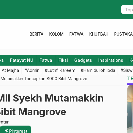
Banjir di B
BERITA
KOLOM
FATWA
KHUTBAH
PUSTAKA
ks
Fatayat NU
Fatwa
Fiksi
Gadgets
Inspirations
K
 At Majha
#Admin
#Luthfi Kareem
#Hamidulloh Ibda
#Sisw
T
 Mutamakkin Tancapkan 8000 Bibit Mangrove
II Syekh Mutamakkin
ibit Mangrove
ntar
Pinterest