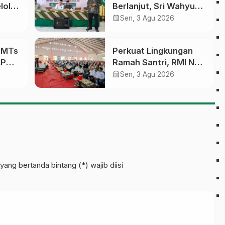
lola
Berlanjut, Sri Wahyu
Susilowati Resmi
calendar_month
Sen, 3 Agu 2026
an
Pimpin MTs Ma’arif
erasi
Sapuran
a MTs
Perkuat Lingkungan
LP
Ramah Santri, RMI NU
sobo
Gelar ‘Sambang
calendar_month
Sen, 3 Agu 2026
Pesantren’ di Pati
pinan
yang bertanda bintang (*) wajib diisi