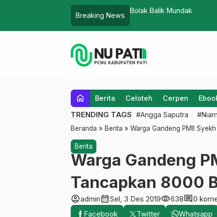
pes, Satu di Antaranya Pesantren
Bolak Balik Mundak
Breaking News
home
Berita
Celoteh
Cerpen
Eboo
TRENDING TAGS
#Angga Saputra
#Niam
Beranda
»
Berita
»
Warga Gandeng PMII Syekh
Berita
Warga Gandeng PM
Tancapkan 8000 B
account_circle
calendar_month
visibility
comment
admin
Sel, 3 Des 2019
638
0 kome
Facebook
Twitter
Whatsapp