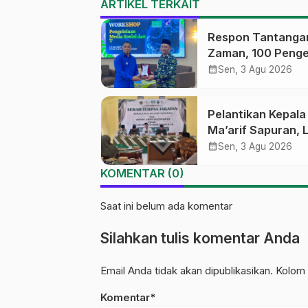
ARTIKEL TERKAIT
Respon Tantanga
Zaman, 100 Penge
Medsos Sekolah
calendar_month
Sen, 3 Agu 2026
Ma’arif Pekalong
Ikuti Pelatihan Lit
Pelantikan Kepal
Digital
Ma’arif Sapuran, 
Ma’arif NU Wono
calendar_month
Sen, 3 Agu 2026
Tekankan Lima
KOMENTAR (0)
Amanah Kepemim
Nahdliyah
Saat ini belum ada komentar
Silahkan tulis komentar Anda
Email Anda tidak akan dipublikasikan. Kolom 
Komentar*