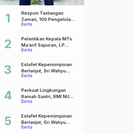
Respon Tantangan
Zaman, 100 Pengelola
Berita
Medsos Sekolah Ma’arif
Pekalongan Ikuti
Pelatihan Literasi Digital
Pelantikan Kepala MTs
Ma’arif Sapuran, LP
Berita
Ma’arif NU Wonosobo
Tekankan Lima Amanah
Kepemimpinan Nahdliyah
Estafet Kepemimpinan
Berlanjut, Sri Wahyu
Berita
Susilowati Resmi Pimpin
MTs Ma’arif Sapuran
Perkuat Lingkungan
Ramah Santri, RMI NU
Berita
Gelar ‘Sambang
Pesantren’ di Pati
Estafet Kepemimpinan
Berlanjut, Sri Wahyu
Berita
Susilowati Resmi Pimpin