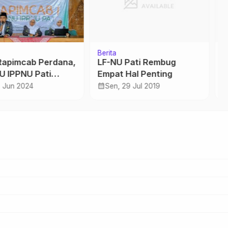
Berita
U Pati Rembug
MWCNU Gembong Gelar
t Hal Penting
Pengajian Akbar
calendar_month
, 29 Jul 2019
Sab, 3 Sep 2016