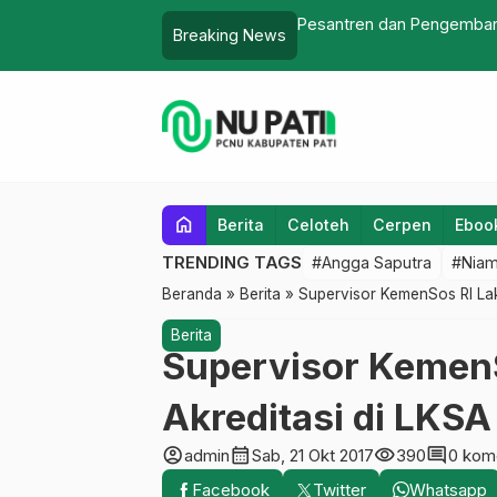
ngembangkan Kemampuan Muhadatsah
Pesantren dan Pengemba
Breaking News
home
Berita
Celoteh
Cerpen
Eboo
TRENDING TAGS
#Angga Saputra
#Niam
Beranda
»
Berita
»
Supervisor KemenSos RI Laku
Berita
Supervisor KemenS
Akreditasi di LKSA
account_circle
calendar_month
visibility
comment
admin
Sab, 21 Okt 2017
390
0 kom
Facebook
Twitter
Whatsapp