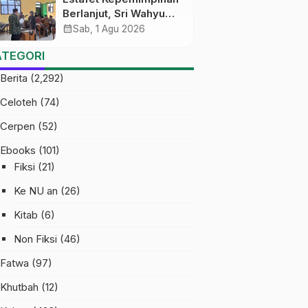
Berlanjut, Sri Wahyu
Susilowati Resmi
calendar_month
Sab, 1 Agu 2026
Pimpin MTs Ma’arif
ATEGORI
Sapuran
Berita
(2,292)
Celoteh
(74)
Cerpen
(52)
Ebooks
(101)
Fiksi
(21)
Ke NU an
(26)
Kitab
(6)
Non Fiksi
(46)
Fatwa
(97)
Khutbah
(12)