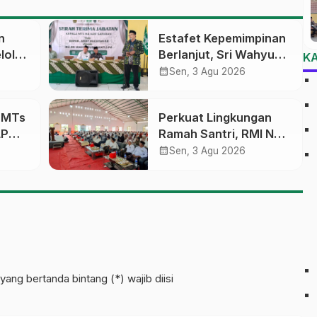
n
Estafet Kepemimpinan
lola
Berlanjut, Sri Wahyu
K
Susilowati Resmi
calendar_month
Sen, 3 Agu 2026
an
Pimpin MTs Ma’arif
erasi
Sapuran
a MTs
Perkuat Lingkungan
LP
Ramah Santri, RMI NU
sobo
Gelar ‘Sambang
calendar_month
Sen, 3 Agu 2026
Pesantren’ di Pati
pinan
yang bertanda bintang (*) wajib diisi