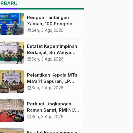
MTs Ma’arif Sapuran
ERBARU
Respon Tantangan
Zaman, 100 Pengelola
Medsos Sekolah
calendar_month
Sen, 3 Agu 2026
Ma’arif Pekalongan
Ikuti Pelatihan Literasi
Estafet Kepemimpinan
Digital
Berlanjut, Sri Wahyu
Susilowati Resmi
calendar_month
Sen, 3 Agu 2026
Pimpin MTs Ma’arif
Sapuran
Pelantikan Kepala MTs
Ma’arif Sapuran, LP
Ma’arif NU Wonosobo
calendar_month
Sen, 3 Agu 2026
Tekankan Lima
Amanah
Perkuat Lingkungan
Kepemimpinan
Ramah Santri, RMI NU
Nahdliyah
Gelar ‘Sambang
calendar_month
Sen, 3 Agu 2026
Pesantren’ di Pati
Estafet Kepemimpinan