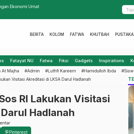
ngan Ekonomi Umat
Tolak Media
Hijau
BERITA
KOLOM
FATWA
KHUTBAH
PUSTAKA
ks
Fatayat NU
Fatwa
Fiksi
Gadgets
Inspirations
K
 At Majha
#Admin
#Luthfi Kareem
#Hamidulloh Ibda
#Sisw
T
kan Visitasi Akreditasi di LKSA Darul Hadlanah
os RI Lakukan Visitasi
 Darul Hadlanah
entar
Pinterest