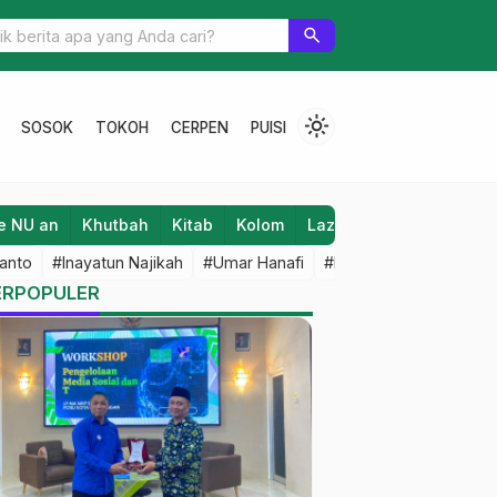
si, Jurnalis di Pati Pilih Lanjutkan Kasus Penghalangan Pers ke Me
search
light_mode
SOSOK
TOKOH
CERPEN
PUISI
e NU an
Khutbah
Kitab
Kolom
Laziz NU
Lifestyle
anto
#Inayatun Najikah
#Umar Hanafi
#M Iqbal Dawami
#An
ERPOPULER