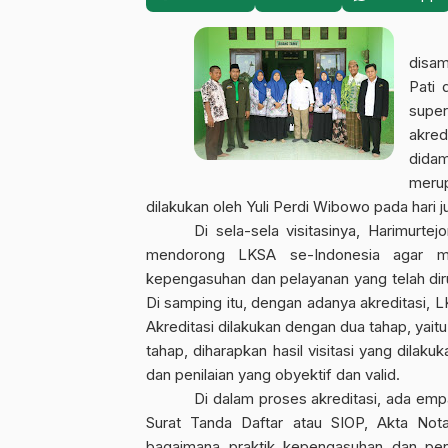
disa
Pati 
supe
akred
didam
meru
dilakukan oleh Yuli Perdi Wibowo pada hari j
Di sela-sela visitasinya, Harimurte
mendorong LKSA se-Indonesia agar me
kepengasuhan dan pelayanan yang telah di
Di samping itu, dengan adanya akreditasi,
Akreditasi dilakukan dengan dua tahap, yaitu
tahap, diharapkan hasil visitasi yang dilak
dan penilaian yang obyektif dan valid.
Di dalam proses akreditasi, ada empa
Surat Tanda Daftar atau SIOP, Akta Nota
bagaimana praktik kepengasuhan dan pen