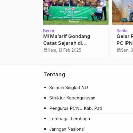
Berita
Berita
f Gondang
Gelar Rapimcab Perdana,
LF-N
rah di
PC IPNU IPPNU Pati
Empa
Mini Soccer
Serap Aspirasi dan
calendar_month
calendar_month
eb 2025
Sen, 3 Jun 2024
Sen
UP U-10
Evaluasi Kader
…
Tentang
Sejarah Singkat NU
Struktur Kepengurusan
Pengurus PCNU Kab. Pati
Lembaga-Lembaga
Jaringan Nasional