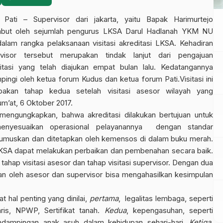
Pati – Supervisor dari jakarta, yaitu Bapak Harimurtejo
mbut oleh sejumlah pengurus LKSA Darul Hadlanah YKM
NU
dalam rangka pelaksanaan visitasi akreditasi LKSA. Kehadiran
rvisor tersebut merupakan tindak lanjut dari pengajuan
itasi yang telah diajukan empat bulan lalu. Kedatangannya
pingi oleh ketua forum Kudus dan ketua forum Pati.Visitasi ini
pakan tahap kedua setelah visitasi asesor wilayah yang
um’at, 6 Oktober 2017.
jomengungkapkan, bahwa akreditasi dilakukan bertujuan untuk
nyesuaikan operasional pelayanannya
dengan standar
rumuskan dan ditetapkan oleh kemensos di dalam buku merah.
 LKSA dapat melakukan perbaikan dan pembenahan secara baik.
 tahap visitasi asesor dan tahap visitasi supervisor. Dengan dua
ukan oleh asesor dan supervisor bisa mengahasilkan kesimpulan
t hal penting yang dinilai,
pertama
,
legalitas lembaga, seperti
ris, NPWP, Sertifikat tanah.
Kedua
, kepengasuhan, seperti
dampingan anak asuh dalam kehidupan sehari-hari.
Ketiga
,